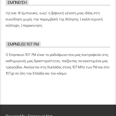
ΈΜΠΝΕΥΣΗ
(η) ουσ. (Κ έμπνευσις, εως): η ξαφνική γένεση μιας ιδέας στη
συνείδηση χωρίς την παρεμβολή της θέλησης | καλλιτεχνική
σύλληψη | παρακίνηση
EMPNEUSI 107 FM
Ο Empneusi 107 FM είναι το ραδιόφωνο που μας συντροφεύει στις
καθημερινές μας δραστηριότητες, παίζοντας τα αγαπημένα μας
τραγούδια. Ακούγεται στις Κυκλάδες στους 107 MHz των FM και στο
107.gr σε όλη την Ελλάδα και τον κόσμο.
Powered by Empneusi.Net