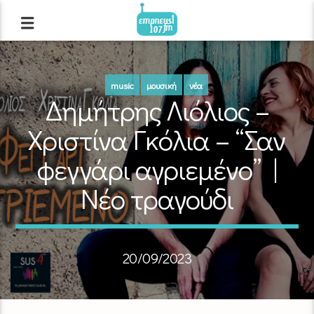
music
μουσική
νέα
Δημήτρης Λιόλιος –
Χριστίνα Γκόλια – “Σαν
φεγγάρι αγριεμένο” |
Νέο τραγούδι
20/09/2023