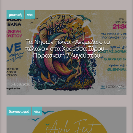
μουσική
νέα
Τα Νήσων Τέκνα «Ανέμελα στα
πέλαγα» στα Χρούσσα Σύρου –
Παρασκευή 7 Αυγούστου
04/08/2026
διαγωνισμοί
νέα