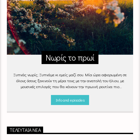
Νωρίς το πρωί
Ξυπνάς νωρίς; Ξυπνάμε κι εμείς μαζί σου. Μία ώρα αφιερωμένη σε
όλους όσους ξεκινούν τη μέρα τους με την ανατολή του ήλιου, με
μουσικές επιλογές που θα κάνουν την πρωινή ρουτίνα πιο
ευχάριστη!
"Νωρίς το πρωί" καθημερινά
(Δευτέρα - Παρασκευή)
06:00 - 07:00 στον Empneusi 107 FM
Info and episodes
ΤΕΛΕΥΤΑΊΑ ΝΈΑ