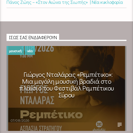
Πάνος Ζώης – «Στον Αιώνα της Σιωπής» | Νέα κυκλοφορία
ΊΣΩΣ ΣΑΣ ΕΝΔΙΑΦΈΡΟΥΝ
μουσική
νέα
Γιώργος Νταλάρας «Ρεμπέτικο»:
Μια μεγάλη μουσική βραδιά στο
πλαίσιο του Φεστιβάλ Ρεμπέτικου
Σύρου
07/08/2026