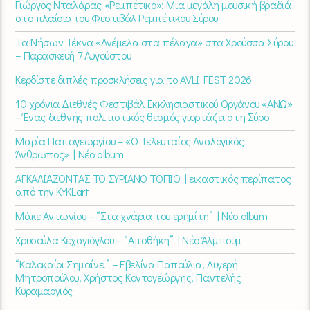
Γιώργος Νταλάρας «Ρεμπέτικο»: Μια μεγάλη μουσική βραδιά
στο πλαίσιο του Φεστιβάλ Ρεμπέτικου Σύρου
Τα Νήσων Τέκνα «Ανέμελα στα πέλαγα» στα Χρούσσα Σύρου
– Παρασκευή 7 Αυγούστου
Κερδίστε διπλές προσκλήσεις για το AVLI FEST 2026
10 χρόνια Διεθνές Φεστιβάλ Εκκλησιαστικού Οργάνου «ΑΝΩ»
– Ένας διεθνής πολιτιστικός θεσμός γιορτάζει στη Σύρο​
Μαρία Παπαγεωργίου – «Ο Τελευταίος Αναλογικός
Άνθρωπος» | Νέο album
ΑΓΚΑΛΙΑΖΟΝΤΑΣ ΤΟ ΣΥΡΙΑΝΟ ΤΟΠΙΟ | εικαστικός περίπατος
από την KYKLart
Μάκε Αντωνίου – “Στα χνάρια του ερημίτη” | Νέο album
Χρυσούλα Κεχαγιόγλου – “Αποθήκη” | Νέο Άλμπουμ
“Καλοκαίρι Σημαίνει” – Εβελίνα Παπούλια, Λυγερή
Μητροπούλου, Χρήστος Κοντογεώργης, Παντελής
Κυραμαργιός