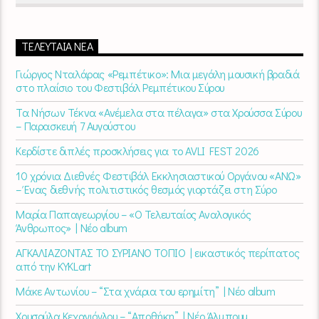
ΤΕΛΕΥΤΑΊΑ ΝΈΑ
Γιώργος Νταλάρας «Ρεμπέτικο»: Μια μεγάλη μουσική βραδιά
στο πλαίσιο του Φεστιβάλ Ρεμπέτικου Σύρου
Τα Νήσων Τέκνα «Ανέμελα στα πέλαγα» στα Χρούσσα Σύρου
– Παρασκευή 7 Αυγούστου
Κερδίστε διπλές προσκλήσεις για το AVLI FEST 2026
10 χρόνια Διεθνές Φεστιβάλ Εκκλησιαστικού Οργάνου «ΑΝΩ»
– Ένας διεθνής πολιτιστικός θεσμός γιορτάζει στη Σύρο​
Μαρία Παπαγεωργίου – «Ο Τελευταίος Αναλογικός
Άνθρωπος» | Νέο album
ΑΓΚΑΛΙΑΖΟΝΤΑΣ ΤΟ ΣΥΡΙΑΝΟ ΤΟΠΙΟ | εικαστικός περίπατος
από την KYKLart
Μάκε Αντωνίου – “Στα χνάρια του ερημίτη” | Νέο album
Χρυσούλα Κεχαγιόγλου – “Αποθήκη” | Νέο Άλμπουμ