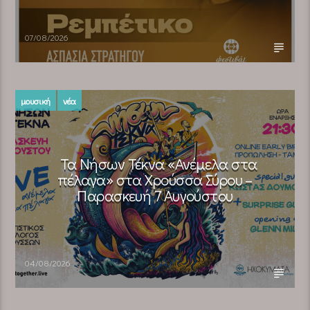
07/08/2026
μουσική
νέα
Τα Νήσων Τέκνα «Ανέμελα στα
πέλαγα» στα Χρούσσα Σύρου –
Παρασκευή 7 Αυγούστου
04/08/2026