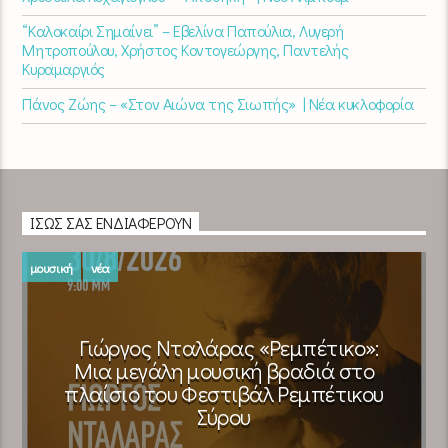
“Καλοκαίρι Σημαίνει” – Εβελίνα Παπούλια, Λυγερή
Μητροπούλου, Χρήστος Κοντογεώργης, Παντελής
Κυραμαργιός
Πάνος Ζώης – «Στον Αιώνα της Σιωπής» | Νέα κυκλοφορία
ΊΣΩΣ ΣΑΣ ΕΝΔΙΑΦΈΡΟΥΝ
μουσική
νέα
Γιώργος Νταλάρας «Ρεμπέτικο»:
Μια μεγάλη μουσική βραδιά στο
πλαίσιο του Φεστιβάλ Ρεμπέτικου
Σύρου