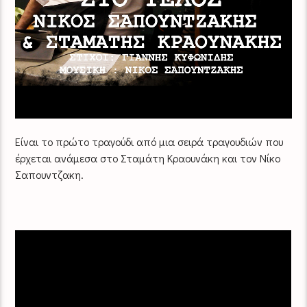
Είναι το πρώτο τραγούδι από μια σειρά τραγουδιών που
έρχεται ανάμεσα στο Σταμάτη Κραουνάκη και τον Νίκο
Σαπουντζακη.