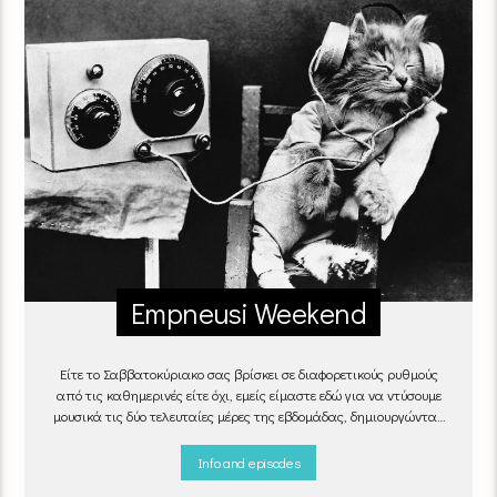
Empneusi Weekend
Είτε το Σαββατοκύριακο σας βρίσκει σε διαφορετικούς ρυθμούς
από τις καθημερινές είτε όχι, εμείς είμαστε εδώ για να ντύσουμε
μουσικά τις δύο τελευταίες μέρες της εβδομάδας, δημιουργώντας
μία μελωδική συνήθεια για ό,τι κι αν κάνετε.
Info and episodes