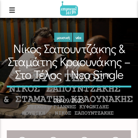
μουσική
νέα
Νίκος Σαπουντζάκης &
Σταμάτης Κραουνάκης –
Στο Τέλος | Νεο Single
28/09/2023