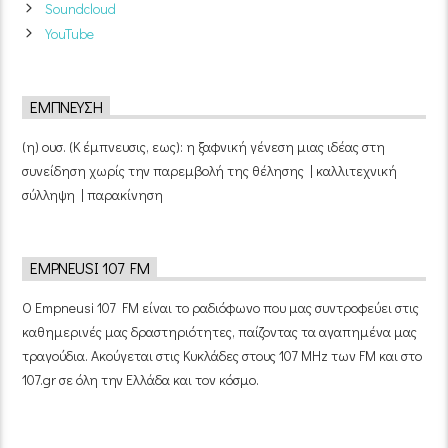
Soundcloud
YouTube
ΈΜΠΝΕΥΣΗ
(η) ουσ. (Κ έμπνευσις, εως): η ξαφνική γένεση μιας ιδέας στη
συνείδηση χωρίς την παρεμβολή της θέλησης | καλλιτεχνική
σύλληψη | παρακίνηση
EMPNEUSI 107 FM
Ο Empneusi 107 FM είναι το ραδιόφωνο που μας συντροφεύει στις
καθημερινές μας δραστηριότητες, παίζοντας τα αγαπημένα μας
τραγούδια. Ακούγεται στις Κυκλάδες στους 107 MHz των FM και στο
107.gr σε όλη την Ελλάδα και τον κόσμο.