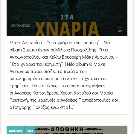
09/06/2026
Μάκε Αντωνίου – “Στα χνάρια του ερημίτη” | Νέο
album Συμμετέχουν οι Μίλτος Πασχαλίδης, Ρίτα
Αντωνοπούλου και Κέλλυ Βουδούρη Μάκε Αντωνίου –
“Στα χνάρια του ερημίτη” | Νέο album Ο Μάκε
Αντωνίου παρουσιάζει το πρώτο του
ολοκληρωμένο album με τίτλο «Στα χνάρια του
Ερημίτη». Τους στίχους του album υπογράφουν
οι Ανδρέας Καπανδρέου, Χρύση Κοτοβού και Μαρία
Γιουτανή, τις μουσικές ο Ανδρέας Παπαδόπουλος και
ο Γρηγόρης Πολύζος ενώ στο […]
μουσική
νέα