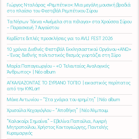
Γιώργος Νταλάρας «Ρεμπέτικο»: Μια μεγάλη μουσική βραδιά
στο πλαίσιο του Φεστιβάλ Ρεμπέτικου Σύρου
Τα Νήσων Τέκνα «Ανέμελα στα πέλαγα» στα Χρούσσα Σύρου
– Παρασκευή 7 Αυγούστου
Κερδίστε διπλές προσκλήσεις για το AVLI FEST 2026
10 χρόνια Διεθνές Φεστιβάλ Εκκλησιαστικού Οργάνου «ΑΝΩ»
– Ένας διεθνής πολιτιστικός θεσμός γιορτάζει στη Σύρο​
Μαρία Παπαγεωργίου – «Ο Τελευταίος Αναλογικός
Άνθρωπος» | Νέο album
ΑΓΚΑΛΙΑΖΟΝΤΑΣ ΤΟ ΣΥΡΙΑΝΟ ΤΟΠΙΟ | εικαστικός περίπατος
από την KYKLart
Μάκε Αντωνίου – “Στα χνάρια του ερημίτη” | Νέο album
Χρυσούλα Κεχαγιόγλου – “Αποθήκη” | Νέο Άλμπουμ
“Καλοκαίρι Σημαίνει” – Εβελίνα Παπούλια, Λυγερή
Μητροπούλου, Χρήστος Κοντογεώργης, Παντελής
Κυραμαργιός