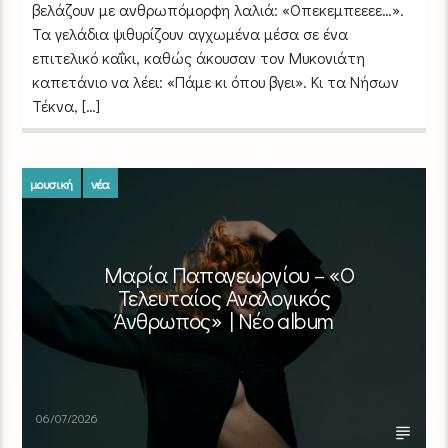
βελάζουν με ανθρωπόμορφη λαλιά: «Οπεκεμπεεεε…».
Τα γελάδια ψιθυρίζουν αγχωμένα μέσα σε ένα
επιτελικό καΐκι, καθώς άκουσαν τον Μυκονιάτη
καπετάνιο να λέει: «Πάμε κι όπου βγει». Κι τα Νήσων
Τέκνα, […]
μουσική
νέα
Μαρία Παπαγεωργίου – «Ο
Τελευταίος Αναλογικός
Άνθρωπος» | Νέο album
06/07/2026