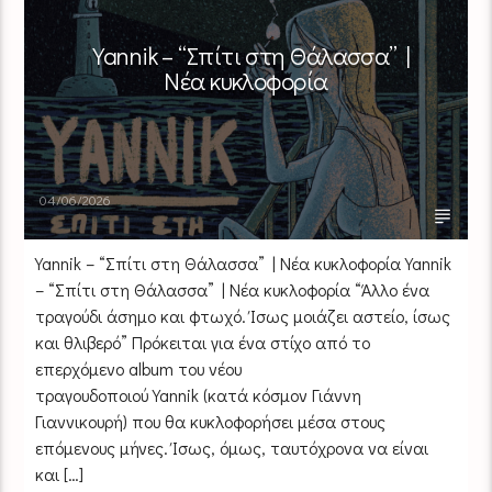
Yannik – “Σπίτι στη Θάλασσα” |
Νέα κυκλοφορία
04/06/2026
Yannik – “Σπίτι στη Θάλασσα” | Νέα κυκλοφορία Yannik
– “Σπίτι στη Θάλασσα” | Νέα κυκλοφορία “Άλλο ένα
τραγούδι άσημο και φτωχό. Ίσως μοιάζει αστείο, ίσως
και θλιβερό” Πρόκειται για ένα στίχο από το
επερχόμενο album του νέου
τραγουδοποιού Yannik (κατά κόσμον Γιάννη
Γιαννικουρή) που θα κυκλοφορήσει μέσα στους
επόμενους μήνες. Ίσως, όμως, ταυτόχρονα να είναι
και […]