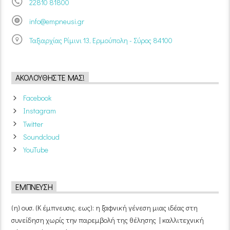
22810 81800
info@empneusi.gr
Ταξιαρχίας Ρίμινι 13, Ερμούπολη - Σύρος 84100
ΑΚΟΛΟΥΘΉΣΤΕ ΜΑΣ!
Facebook
Instagram
Twitter
Soundcloud
YouTube
ΈΜΠΝΕΥΣΗ
(η) ουσ. (Κ έμπνευσις, εως): η ξαφνική γένεση μιας ιδέας στη
συνείδηση χωρίς την παρεμβολή της θέλησης | καλλιτεχνική