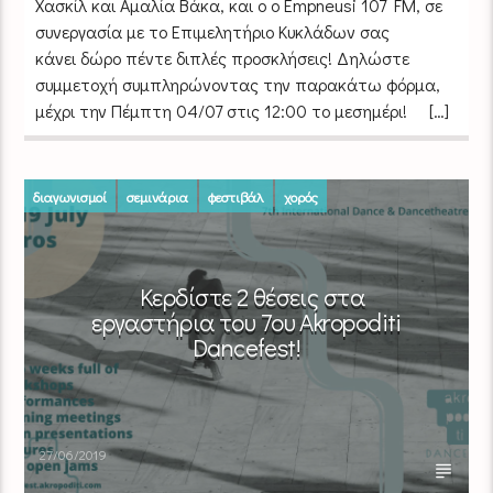
Χασκίλ και Αμαλία Βάκα, και ο ο Empneusi 107 FM, σε
συνεργασία με το Επιμελητήριο Κυκλάδων σας
κάνει δώρο πέντε διπλές προσκλήσεις! Δηλώστε
συμμετοχή συμπληρώνοντας την παρακάτω φόρμα,
μέχρι την Πέμπτη 04/07 στις 12:00 το μεσημέρι! […]
διαγωνισμοί
σεμινάρια
φεστιβάλ
χορός
Κερδίστε 2 θέσεις στα
εργαστήρια του 7ου Akropoditi
Dancefest!
27/06/2019