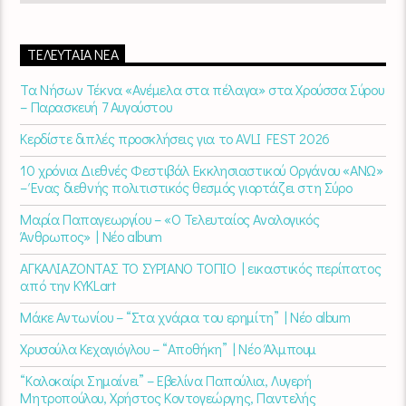
ΤΕΛΕΥΤΑΊΑ ΝΈΑ
Τα Νήσων Τέκνα «Ανέμελα στα πέλαγα» στα Χρούσσα Σύρου
– Παρασκευή 7 Αυγούστου
Κερδίστε διπλές προσκλήσεις για το AVLI FEST 2026
10 χρόνια Διεθνές Φεστιβάλ Εκκλησιαστικού Οργάνου «ΑΝΩ»
– Ένας διεθνής πολιτιστικός θεσμός γιορτάζει στη Σύρο​
Μαρία Παπαγεωργίου – «Ο Τελευταίος Αναλογικός
Άνθρωπος» | Νέο album
ΑΓΚΑΛΙΑΖΟΝΤΑΣ ΤΟ ΣΥΡΙΑΝΟ ΤΟΠΙΟ | εικαστικός περίπατος
από την KYKLart
Μάκε Αντωνίου – “Στα χνάρια του ερημίτη” | Νέο album
Χρυσούλα Κεχαγιόγλου – “Αποθήκη” | Νέο Άλμπουμ
“Καλοκαίρι Σημαίνει” – Εβελίνα Παπούλια, Λυγερή
Μητροπούλου, Χρήστος Κοντογεώργης, Παντελής