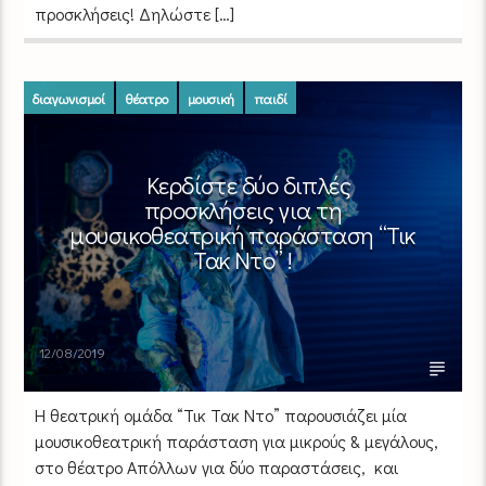
προσκλήσεις! Δηλώστε […]
διαγωνισμοί
θέατρο
μουσική
παιδί
Κερδίστε δύο διπλές
προσκλήσεις για τη
μουσικοθεατρική παράσταση “Τικ
Τακ Ντο” !
12/08/2019
Η θεατρική ομάδα “Τικ Τακ Ντο” παρουσιάζει μία
μουσικοθεατρική παράσταση για μικρούς & μεγάλους,
στο θέατρο Απόλλων για δύο παραστάσεις, και