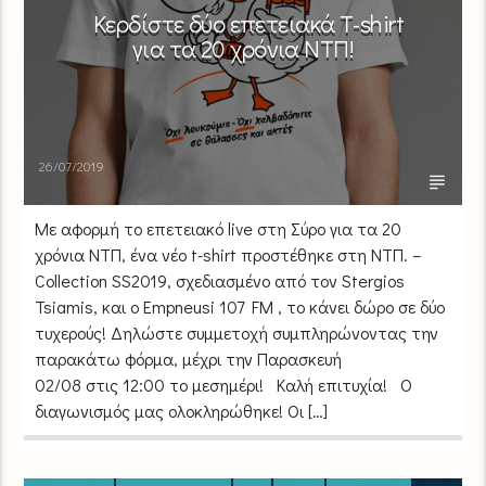
Κερδίστε δύο επετειακά Τ-shirt
για τα 20 χρόνια ΝΤΠ!
26/07/2019
Με αφορμή το επετειακό live στη Σύρο για τα 20
χρόνια ΝΤΠ, ένα νέο t-shirt προστέθηκε στη ΝΤΠ. –
Collection SS2019, σχεδιασμένο από τον Stergios
Tsiamis, και ο Empneusi 107 FM , το κάνει δώρο σε δύο
τυχερούς! Δηλώστε συμμετοχή συμπληρώνοντας την
παρακάτω φόρμα, μέχρι την Παρασκευή
02/08 στις 12:00 το μεσημέρι! Καλή επιτυχία! Ο
διαγωνισμός μας ολοκληρώθηκε! Οι […]