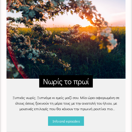
Νωρίς το πρωί
Ξυπνάς νωρίς; Ξυπνάμε κι εμείς μαζί σου. Μία ώρα αφιερωμένη σε
όλους όσους ξεκινούν τη μέρα τους με την ανατολή του ήλιου, με
μουσικές επιλογές που θα κάνουν την πρωινή ρουτίνα πιο
ευχάριστη!
"Νωρίς το πρωί" καθημερινά
(Δευτέρα - Παρασκευή)
06:00 - 07:00 στον Empneusi 107 FM
Info and episodes