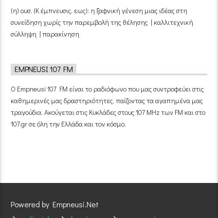
(η) ουσ. (Κ έμπνευσις, εως): η ξαφνική γένεση μιας ιδέας στη
συνείδηση χωρίς την παρεμβολή της θέλησης | καλλιτεχνική
σύλληψη | παρακίνηση
EMPNEUSI 107 FM
Ο Empneusi 107 FM είναι το ραδιόφωνο που μας συντροφεύει στις
καθημερινές μας δραστηριότητες, παίζοντας τα αγαπημένα μας
τραγούδια. Ακούγεται στις Κυκλάδες στους 107 MHz των FM και στο
107.gr σε όλη την Ελλάδα και τον κόσμο.
Powered by Empneusi.Net