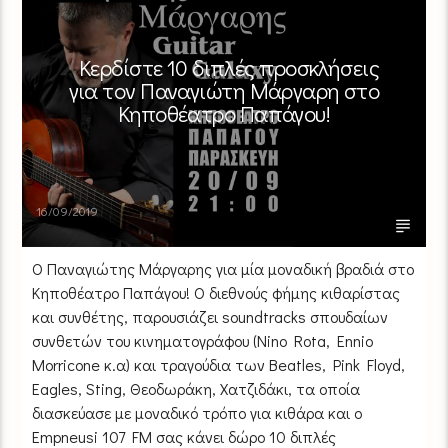
Κερδίστε 10 διπλές προσκλήσεις
για τον Παναγιώτη Μάργαρη στο
Κηποθέατρο Παπάγου!
16/09/2019
Ο Παναγιώτης Μάργαρης για μία μοναδική βραδιά στο
Κηποθέατρο Παπάγου! Ο διεθνούς φήμης κιθαρίστας
και συνθέτης, παρουσιάζει soundtracks σπουδαίων
συνθετών του κινηματογράφου (Nino Rota, Ennio
Morricone κ.α) και τραγούδια των Beatles, Pink Floyd,
Eagles, Sting, Θεοδωράκη, Χατζιδάκι, τα οποία
διασκεύασε με μοναδικό τρόπο για κιθάρα και ο
Empneusi 107 FΜ σας κάνει δώρο 10 διπλές