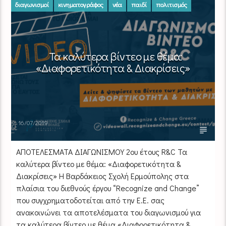
διαγωνισμοί
κινηματογράφος
νέα
παιδί
πολιτισμός
προτάσεις
Τα καλύτερα βίντεο με θέμα:
«Διαφορετικότητα & Διακρίσεις»
16/07/2019
ΑΠΟΤΕΛΕΣΜΑΤΑ ΔΙΑΓΩΝΙΣΜΟΥ 2ου έτους R&C Τα
καλύτερα βίντεο με θέμα: «Διαφορετικότητα &
Διακρίσεις» Η Βαρδάκειος Σχολή Ερμούπολης στα
πλαίσια του διεθνούς έργου “Recognize and Change”
που συγχρηματοδοτείται από την Ε.E. σας
ανακοινώνει τα αποτελέσματα του διαγωνισμού για
τα καλύτερα βίντεο με θέμα «Διαφορετικότητα &