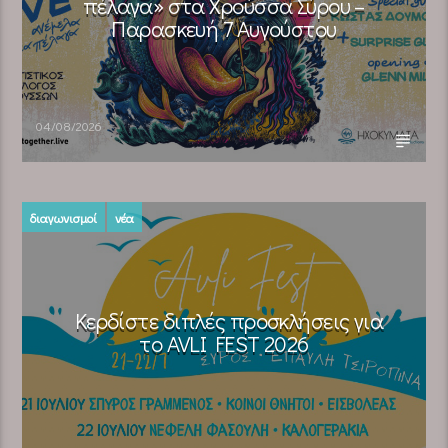
πέλαγα» στα Χρούσσα Σύρου –
Παρασκευή 7 Αυγούστου
04/08/2026
διαγωνισμοί
νέα
Κερδίστε διπλές προσκλήσεις για
το AVLI FEST 2026