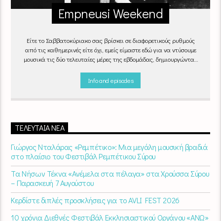
Empneusi Weekend
Είτε το Σαββατοκύριακο σας βρίσκει σε διαφορετικούς ρυθμούς
από τις καθημερινές είτε όχι, εμείς είμαστε εδώ για να ντύσουμε
μουσικά τις δύο τελευταίες μέρες της εβδομάδας, δημιουργώντας
μία μελωδική συνήθεια για ό,τι κι αν κάνετε.
Info and episodes
ΤΕΛΕΥΤΑΊΑ ΝΈΑ
Γιώργος Νταλάρας «Ρεμπέτικο»: Μια μεγάλη μουσική βραδιά
στο πλαίσιο του Φεστιβάλ Ρεμπέτικου Σύρου
Τα Νήσων Τέκνα «Ανέμελα στα πέλαγα» στα Χρούσσα Σύρου
– Παρασκευή 7 Αυγούστου
Κερδίστε διπλές προσκλήσεις για το AVLI FEST 2026
10 χρόνια Διεθνές Φεστιβάλ Εκκλησιαστικού Οργάνου «ΑΝΩ»