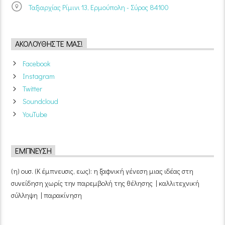
Ταξιαρχίας Ρίμινι 13, Ερμούπολη - Σύρος 84100
ΑΚΟΛΟΥΘΉΣΤΕ ΜΑΣ!
Facebook
Instagram
Twitter
Soundcloud
YouTube
ΈΜΠΝΕΥΣΗ
(η) ουσ. (Κ έμπνευσις, εως): η ξαφνική γένεση μιας ιδέας στη
συνείδηση χωρίς την παρεμβολή της θέλησης | καλλιτεχνική
σύλληψη | παρακίνηση