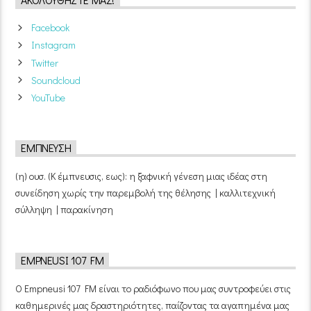
ΑΚΟΛΟΥΘΉΣΤΕ ΜΑΣ!
Facebook
Instagram
Twitter
Soundcloud
YouTube
ΈΜΠΝΕΥΣΗ
(η) ουσ. (Κ έμπνευσις, εως): η ξαφνική γένεση μιας ιδέας στη
συνείδηση χωρίς την παρεμβολή της θέλησης | καλλιτεχνική
σύλληψη | παρακίνηση
EMPNEUSI 107 FM
Ο Empneusi 107 FM είναι το ραδιόφωνο που μας συντροφεύει στις
καθημερινές μας δραστηριότητες, παίζοντας τα αγαπημένα μας