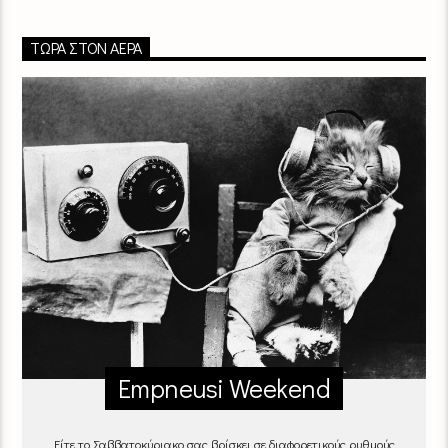
ΤΏΡΑ ΣΤΟΝ ΑΈΡΑ
Empneusi Weekend
Είτε το Σαββατοκύριακο σας βρίσκει σε διαφορετικούς ρυθμούς