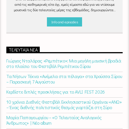
από τις καθημερινές είτε όχι, εμείς είμαστε εδώ για να ντύσουμε
μουσικά τις δύο τελευταίες μέρες της εβδομάδας, δημιουργώντας
μία μελωδική συνήθεια για ό,τι κι αν κάνετε.
Info and episodes
ΤΕΛΕΥΤΑΊΑ ΝΈΑ
Γιώργος Νταλάρας «Ρεμπέτικο»: Μια μεγάλη μουσική βραδιά
στο πλαίσιο του Φεστιβάλ Ρεμπέτικου Σύρου
Τα Νήσων Τέκνα «Ανέμελα στα πέλαγα» στα Χρούσσα Σύρου
– Παρασκευή 7 Αυγούστου
Κερδίστε διπλές προσκλήσεις για το AVLI FEST 2026
10 χρόνια Διεθνές Φεστιβάλ Εκκλησιαστικού Οργάνου «ΑΝΩ»
– Ένας διεθνής πολιτιστικός θεσμός γιορτάζει στη Σύρο​
Μαρία Παπαγεωργίου – «Ο Τελευταίος Αναλογικός
Άνθρωπος» | Νέο album