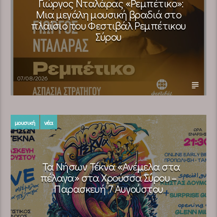
Γιώργος Νταλάρας «Ρεμπέτικο»:
Μια μεγάλη μουσική βραδιά στο
πλαίσιο του Φεστιβάλ Ρεμπέτικου
Σύρου
07/08/2026
μουσική
νέα
Τα Νήσων Τέκνα «Ανέμελα στα
πέλαγα» στα Χρούσσα Σύρου –
Παρασκευή 7 Αυγούστου