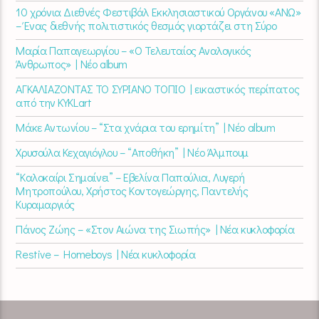
10 χρόνια Διεθνές Φεστιβάλ Εκκλησιαστικού Οργάνου «ΑΝΩ»
– Ένας διεθνής πολιτιστικός θεσμός γιορτάζει στη Σύρο​
Μαρία Παπαγεωργίου – «Ο Τελευταίος Αναλογικός
Άνθρωπος» | Νέο album
ΑΓΚΑΛΙΑΖΟΝΤΑΣ ΤΟ ΣΥΡΙΑΝΟ ΤΟΠΙΟ | εικαστικός περίπατος
από την KYKLart
Μάκε Αντωνίου – “Στα χνάρια του ερημίτη” | Νέο album
Χρυσούλα Κεχαγιόγλου – “Αποθήκη” | Νέο Άλμπουμ
“Καλοκαίρι Σημαίνει” – Εβελίνα Παπούλια, Λυγερή
Μητροπούλου, Χρήστος Κοντογεώργης, Παντελής
Κυραμαργιός
Πάνος Ζώης – «Στον Αιώνα της Σιωπής» | Νέα κυκλοφορία
Restive – Homeboys | Νέα κυκλοφορία