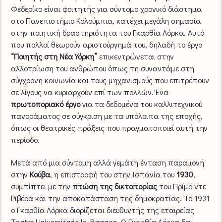
Φεδερίκο είναι φοιτητής για σύντομο χρονικό διάστημα
στο Πανεπιστήμιο Κολούμπια, κατέχει μεγάλη σημασία
στην ποιητική δραστηριότητα του Γκαρθία Λόρκα. Αυτό
που πολλοί θεωρούν αριστούργημά του, δηλαδή το έργο
“Ποιητής στη Νέα Υόρκη”
επικεντρώνεται στην
αλλοτρίωση του ανθρώπου όπως τη συναντάμε στη
σύγχρονη κοινωνία και τους μηχανισμούς που επιτρέπουν
σε λίγους να κυριαρχούν επί των πολλών. Ένα
πρωτοποριακό έργο
για τα δεδομένα του καλλιτεχνικού
πανοράματος σε σύγκριση με τα υπόλοιπα της εποχής,
όπως οι θεατρικές πράξεις που πραγματοποιεί αυτή την
περίοδο.
Μετά από μια σύντομη αλλά γεμάτη ένταση παραμονή
στην
Κούβα
, η επιστροφή του στην Ισπανία του
1930
,
συμπίπτει με την
πτώση της δικτατορίας
του Πρίμο ντε
Ριβέρα και την αποκατάσταση της δημοκρατίας. Το 1931
ο Γκαρθία Λόρκα διορίζεται διευθυντής της εταιρείας
Teatro Universitario la Barraca. Ο Γκαρθία Λόρκα δεν