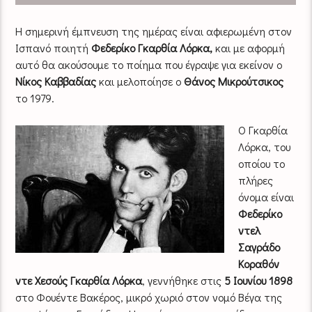
Η σημερινή έμπνευση της ημέρας είναι αφιερωμένη στον
Ισπανό ποιητή
Φεδερίκο Γκαρθία Λόρκα,
και με αφορμή
αυτό θα ακούσουμε το ποίημα που έγραψε για εκείνον ο
Νίκος Καββαδίας
και μελοποίησε ο
Θάνος Μικρούτσικος
το 1979.
Ο Γκαρθία
Λόρκα, του
οποίου το
πλήρες
όνομα είναι
Φεδερίκο
ντελ
Σαγράδο
Κοραθόν
ντε Χεσούς Γκαρθία Λόρκα
, γεννήθηκε στις
5 Ιουνίου 1898
στο Φουέντε Βακέρος, μικρό χωριό στον νομό Βέγα της