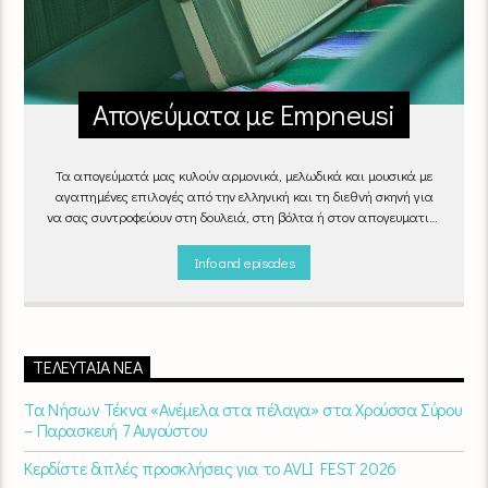
Απογεύματα με Empneusi
Τα απογεύματά μας κυλούν αρμονικά, μελωδικά και μουσικά με
αγαπημένες επιλογές από την ελληνική και τη διεθνή σκηνή για
να σας συντροφεύουν στη δουλειά, στη βόλτα ή στον απογευματινό
καφέ στην πιο αναπαυτική γωνιά του σπιτιού σας.
"Απογεύματα
με Empneusi", Καθημερινά & Σαββατοκύριακα 17:00 – 20:00.
Info and episodes
ΤΕΛΕΥΤΑΊΑ ΝΈΑ
Τα Νήσων Τέκνα «Ανέμελα στα πέλαγα» στα Χρούσσα Σύρου
– Παρασκευή 7 Αυγούστου
Κερδίστε διπλές προσκλήσεις για το AVLI FEST 2026