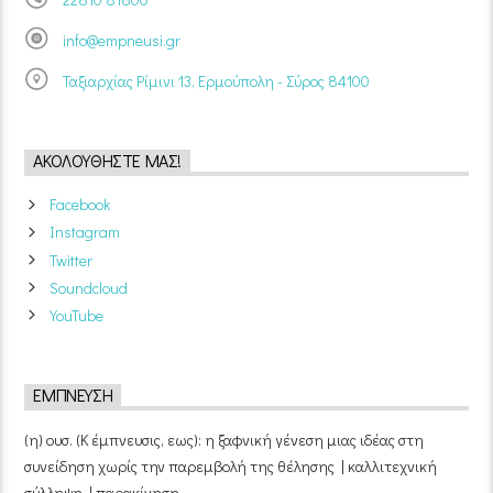
info@empneusi.gr
Ταξιαρχίας Ρίμινι 13, Ερμούπολη - Σύρος 84100
ΑΚΟΛΟΥΘΉΣΤΕ ΜΑΣ!
Facebook
Instagram
Twitter
Soundcloud
YouTube
ΈΜΠΝΕΥΣΗ
(η) ουσ. (Κ έμπνευσις, εως): η ξαφνική γένεση μιας ιδέας στη
συνείδηση χωρίς την παρεμβολή της θέλησης | καλλιτεχνική
σύλληψη | παρακίνηση