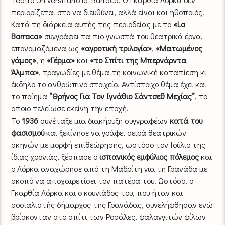
περιορίζεται στο να διευθύνει, αλλά είναι και ηθοποιός.
Κατά τη διάρκεια αυτής της περιοδείας με το
«La
Barraca»
συγγράφει τα πιο γνωστά του θεατρικά έργα,
επονομαζόμενα ως
«αγροτική τριλογία»
,
«Ματωμένος
γάμος»
, η
«Γέρμα»
και
«το Σπίτι της Μπερνάρντα
Άλμπα»
, τραγωδίες με θέμα τη κοινωνική καταπίεση κι
έκδηλο το ανθρώπινο στοιχείο. Αντίστοιχο θέμα έχει και
το ποίημα
“Θρήνος Για Τον Ιγνάθιο Σάντσεθ Μεχίας”
, το
οποιο τελείωσε εκείνη την εποχή.
Το
1936
συνέταξε μια διακήρυξη συγγραφέων
κατά του
φασισμού
και ξεκίνησε να γράφει σειρά θεατρικών
σκηνών με μορφή επιθεώρησης, ωστόσο τον Ιούλιο της
ίδιας χρονιάς, ξέσπασε ο
ισπανικός εμφύλιος πόλεμος
και
ο Λόρκα αναχώρησε από τη Μαδρίτη για τη Γρανάδα με
σκοπό να αποχαιρετίσει τον πατέρα του. Ωστόσο, ο
Γκαρθία Λόρκα και ο κουνιάδος του, που ήταν και
σοσιαλιστής δήμαρχος της Γρανάδας, συνελήφθησαν ενώ
βρίσκονταν στο σπίτι των Ροσάλες, φαλαγγιτών φίλων