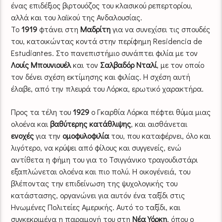
ένας επιδέξιος βιρτουόζος του κλασικού ρεπερτορίου,
αλλά και του λαϊκού της Ανδαλουσίας.
Το
1919
φτάνει στη
Μαδρίτη
για να συνεχίσει τις σπουδές
του, κατοικώντας κοντά στην περίφημη Residencia de
Estudiantes. Στο πανεπιστήμιο συνάπτει φιλία με τον
Λουίς Μπουνιουέλ
και τον
Σαλβαδόρ Νταλί
, με τον οποίο
τον δένει σχέση εκτίμησης και φιλίας. Η σχέση αυτή
έλαβε, από την πλευρά του Λόρκα, ερωτικό χαρακτήρα.
Προς τα τέλη του
1929
ο Γκαρθία Λόρκα πέφτει θύμα μιας
ολοένα και
βαθύτερης κατάθλιψης
, και αισθάνεται
ενοχές
για την
ομοφυλοφιλία
του, που καταφέρνει, όλο και
λιγότερο, να κρύψει από φίλους και συγγενείς, ενώ
αντίθετα η φήμη του για το Τσιγγάνικο τραγουδιστάρι
εξαπλώνεται ολοένα και πιο πολύ. Η οικογένειά, του
βλέποντας την επιδείνωση της ψυχολογικής του
κατάστασης, οργανώνει για αυτόν ένα ταξίδι στις
Ηνωμένες Πολιτείες Αμερικής. Αυτό το ταξίδι, και
συγκεκριμένα η παραμονή του στη
Νέα Υόρκη
, όπου ο