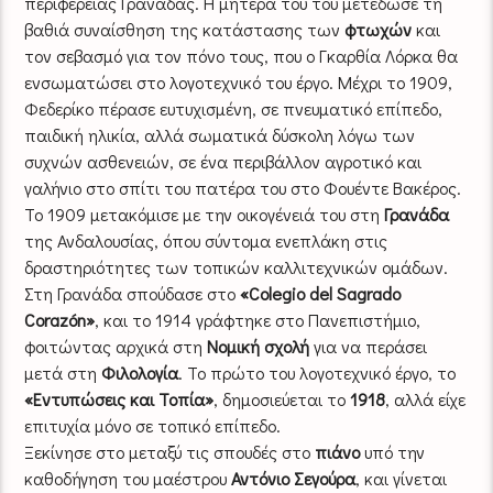
περιφέρειας Γρανάδας. Η μητέρα του του μετέδωσε τη
βαθιά συναίσθηση της κατάστασης των
φτωχών
και
τον σεβασμό για τον πόνο τους, που ο Γκαρθία Λόρκα θα
ενσωματώσει στο λογοτεχνικό του έργο. Μέχρι το 1909,
Φεδερίκο πέρασε ευτυχισμένη, σε πνευματικό επίπεδο,
παιδική ηλικία, αλλά σωματικά δύσκολη λόγω των
συχνών ασθενειών, σε ένα περιβάλλον αγροτικό και
γαλήνιο στο σπίτι του πατέρα του στο Φουέντε Βακέρος.
Το 1909 μετακόμισε με την οικογένειά του στη
Γρανάδα
της Ανδαλουσίας, όπου σύντομα ενεπλάκη στις
δραστηριότητες των τοπικών καλλιτεχνικών ομάδων.
Στη Γρανάδα σπούδασε στο
«Colegio del Sagrado
Corazón»
, και το 1914 γράφτηκε στο Πανεπιστήμιο,
φοιτώντας αρχικά στη
Νομική σχολή
για να περάσει
μετά στη
Φιλολογία
. Το πρώτο του λογοτεχνικό έργο, το
«Εντυπώσεις και Τοπία»
, δημοσιεύεται το
1918
, αλλά είχε
επιτυχία μόνο σε τοπικό επίπεδο.
Ξεκίνησε στο μεταξύ τις σπουδές στο
πιάνο
υπό την
καθοδήγηση του μαέστρου
Αντόνιο Σεγούρα
, και γίνεται