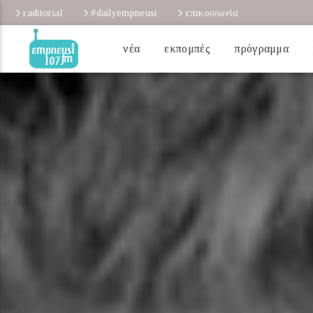
raditorial
#dailyempneusi
επικοινωνία
νέα
εκπομπές
πρόγραμμα