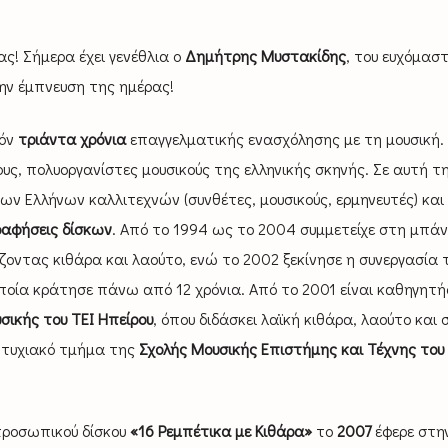
ς! Σήμερα έχει γενέθλια ο
Δημήτρης Μυστακίδης
, του ευχόμαστ
ην έμπνευση της ημέρας!
δόν
τριάντα χρόνια
επαγγελματικής ενασχόλησης με τη μουσική.
υς, πολυοργανίστες μουσικούς της ελληνικής σκηνής. Σε αυτή τ
των Ελλήνων καλλιτεχνών (συνθέτες, μουσικούς, ερμηνευτές) και 
ραφήσεις δίσκων
. Από το 1994 ως το 2004 συμμετείχε στη μπά
οντας κιθάρα και λαούτο, ενώ το 2002 ξεκίνησε η συνεργασία 
ποία κράτησε πάνω από 12 χρόνια. Από το 2001 είναι καθηγητή
ικής του ΤΕΙ Ηπείρου
, όπου διδάσκει λαϊκή κιθάρα, λαούτο και 
πτυχιακό τμήμα της
Σχολής Μουσικής Επιστήμης και Τέχνης του
προσωπικού δίσκου
«16 Ρεμπέτικα με Κιθάρα»
το
2007
έφερε στη