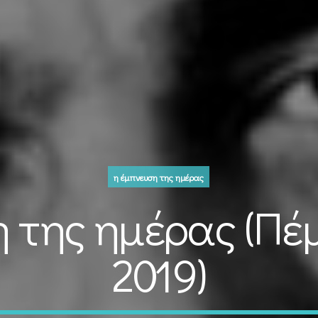
η έμπνευση της ημέρας
 της ημέρας (Πέ
2019)