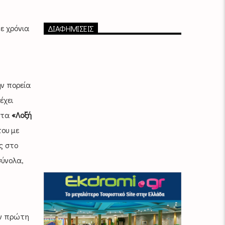
ε χρόνια
ΔΙΑΦΗΜΙΣΕΙΣ
ην πορεία
έχει
ντα
«Λοξή
του με
ς στο
σύνολα,
ν πρώτη