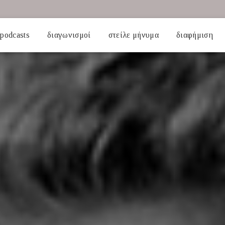
podcasts
διαγωνισμοί
στείλε μήνυμα
διαφήμιση