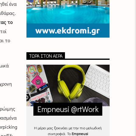
ηθεί ένα
ιθάρας.
τας το
τοί
αι το
ΤΏΡΑ ΣΤΟΝ ΑΈΡΑ
μικά
γχρονη
Empneusi @rtWork
πρώιμης
ευασμένα
rpicking
Η μέρα μας ξεκινάει με την πιο μελωδική
συντροφιά. Το
Empneusi
ταξίδι