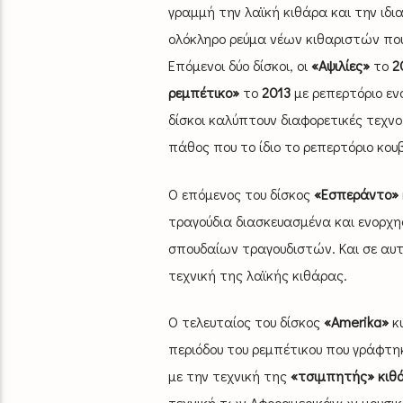
γραμμή την λαϊκή κιθάρα και την ιδια
ολόκληρο ρεύμα νέων κιθαριστών που
Επόμενοι δύο δίσκοι, οι
«Αψιλίες»
το
2
ρεμπέτικο»
το
2013
με ρεπερτόριο ενο
δίσκοι καλύπτουν διαφορετικές τεχν
πάθος που το ίδιο το ρεπερτόριο κου
Ο επόμενος του δίσκος
«Εσπεράντο»
τραγούδια διασκευασμένα και ενορχη
σπουδαίων τραγουδιστών. Και σε αυτό
τεχνική της λαϊκής κιθάρας.
Ο τελευταίος του δίσκος
«Amerika»
κ
περιόδου του ρεμπέτικου που γράφτ
με την τεχνική της
«τσιμπητής» κιθ
τεχνική των Αφροαμερικάνων μουσικώ