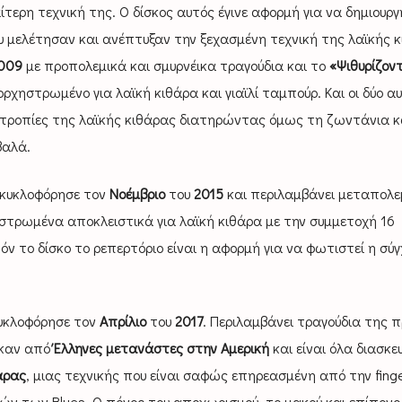
ίτερη τεχνική της. Ο δίσκος αυτός έγινε αφορμή για να δημιουργ
 μελέτησαν και ανέπτυξαν την ξεχασμένη τεχνική της λαϊκής κ
009
με προπολεμικά και σμυρνέικα τραγούδια και το
«Ψιθυρίζον
ρχηστρωμένο για λαϊκή κιθάρα και γιαϊλί ταμπούρ. Και οι δύο αυ
οτροπίες της λαϊκής κιθάρας διατηρώντας όμως τη ζωντάνια κ
βαλά.
κυκλοφόρησε τον
Νοέμβριο
του
2015
και περιλαμβάνει μεταπολε
στρωμένα αποκλειστικά για λαϊκή κιθάρα με την συμμετοχή 16
ν το δίσκο το ρεπερτόριο είναι η αφορμή για να φωτιστεί η σύ
υκλοφόρησε τον
Απρίλιο
του
2017
. Περιλαμβάνει τραγούδια της 
ηκαν από
Έλληνες μετανάστες στην Αμερική
και είναι όλα διασκ
άρας
, μιας τεχνικής που είναι σαφώς επηρεασμένη από την finge
ν των Blues. Ο πόνος του αποχωρισμού, το μακρύ και επίπονο 