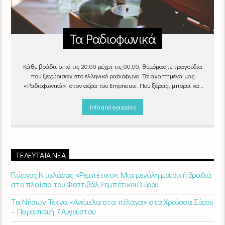
Τα Ραδιοφωνικά
Κάθε βράδυ, από τις 20.00 μέχρι τις 00.00, θυμόμαστε τραγούδια
που ξεχώρισαν στο ελληνικό ραδιόφωνο. Τα αγαπημένα μας
«Ραδιοφωνικά», στον αέρα του Empneusi. Που ξέρεις, μπορεί και
το δικό σου αγαπημένο τραγούδι να βρίσκεται μέσα σ’ αυτά!
Κάθε
βράδυ 20
:00 – 00:00
στον
Empneusi 107 FM
.
Info and episodes
ΤΕΛΕΥΤΑΊΑ ΝΈΑ
Γιώργος Νταλάρας «Ρεμπέτικο»: Μια μεγάλη μουσική βραδιά
στο πλαίσιο του Φεστιβάλ Ρεμπέτικου Σύρου
Τα Νήσων Τέκνα «Ανέμελα στα πέλαγα» στα Χρούσσα Σύρου
– Παρασκευή 7 Αυγούστου