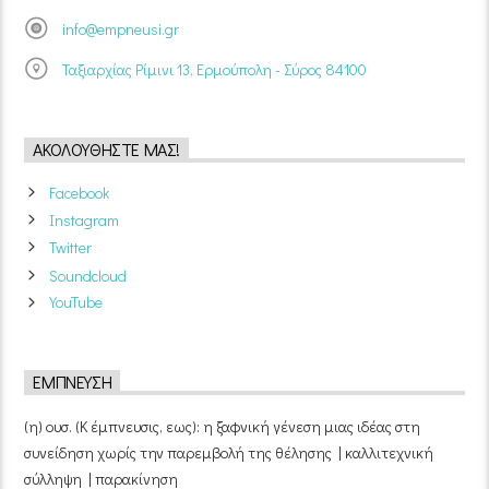
info@empneusi.gr
Ταξιαρχίας Ρίμινι 13, Ερμούπολη - Σύρος 84100
ΑΚΟΛΟΥΘΉΣΤΕ ΜΑΣ!
Facebook
Instagram
Twitter
Soundcloud
YouTube
ΈΜΠΝΕΥΣΗ
(η) ουσ. (Κ έμπνευσις, εως): η ξαφνική γένεση μιας ιδέας στη
συνείδηση χωρίς την παρεμβολή της θέλησης | καλλιτεχνική
σύλληψη | παρακίνηση