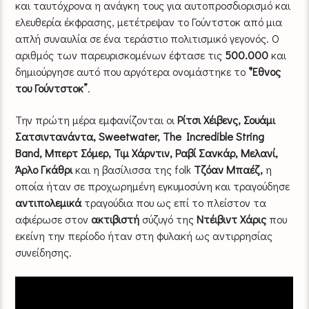
και ταυτόχρονα η ανάγκη τους για αυτοπροσδιορισμό και
ελευθερία έκφρασης, μετέτρεψαν το Γούντστοκ από μια
απλή συναυλία σε ένα τεράστιο πολιτισμικό γεγονός. Ο
αριθμός των παρευρισκομένων έφτασε τις
500.000
και
δημιούργησε αυτό που αργότερα ονομάστηκε το
“Έθνος
του Γούντστοκ”
.
Την πρώτη μέρα εμφανίζονται οι
Ρίτσι Χέιβενς, Σουάμι
Σατσιντανάντα, Sweetwater, The Incredible String
Band, Μπερτ Σόμερ, Τιμ Χάρντιν, Ραβί Σανκάρ, Μελανί,
Άρλο Γκάθρι
και η βασίλισσα της folk
Τζόαν Μπαέζ,
η
οποία ήταν σε προχωρημένη εγκυμοσύνη και τραγούδησε
αντιπολεμικά
τραγούδια που ως επί το πλείστον τα
αφιέρωσε στον
ακτιβιστή
σύζυγό της
Ντέιβιντ Χάρις
που
εκείνη την περίοδο ήταν στη φυλακή ως αντιρρησίας
συνείδησης.