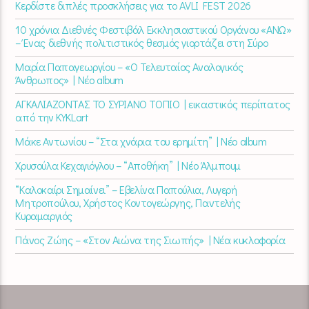
Κερδίστε διπλές προσκλήσεις για το AVLI FEST 2026
10 χρόνια Διεθνές Φεστιβάλ Εκκλησιαστικού Οργάνου «ΑΝΩ»
– Ένας διεθνής πολιτιστικός θεσμός γιορτάζει στη Σύρο​
Μαρία Παπαγεωργίου – «Ο Τελευταίος Αναλογικός
Άνθρωπος» | Νέο album
ΑΓΚΑΛΙΑΖΟΝΤΑΣ ΤΟ ΣΥΡΙΑΝΟ ΤΟΠΙΟ | εικαστικός περίπατος
από την KYKLart
Μάκε Αντωνίου – “Στα χνάρια του ερημίτη” | Νέο album
Χρυσούλα Κεχαγιόγλου – “Αποθήκη” | Νέο Άλμπουμ
“Καλοκαίρι Σημαίνει” – Εβελίνα Παπούλια, Λυγερή
Μητροπούλου, Χρήστος Κοντογεώργης, Παντελής
Κυραμαργιός
Πάνος Ζώης – «Στον Αιώνα της Σιωπής» | Νέα κυκλοφορία