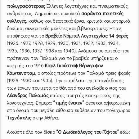
πολυγραφότερους
Έλληνες λογοτέχνες και πνευματικούς
ανθρώπους. Δημοσίευσε συνολικά
σαράντα ποιητικές
συλλογές
, καθώς και θεατρικά έργα, κριτικά και ιστορικά
δοκίμια, συγκριτικές μελέτες και βιβλιοκριτικές. Ήταν
υποψήφιος για το
Βραβείο Νόμπελ Λογοτεχνίας 14 φορές
(1926, 1927, 1928, 1929, 1930, 1931, 1932, 1933, 1934,
1935, 1936, 1937, 1938 και 1940). Ανάμεσα σε αυτούς που
πρότειναν τον Παλαμά για το βραβείο υπήρξε και ο
νικητής του 1916
Καρλ Γκούσταφ Βέρνερ φον
Χάιντενσταμ
, ο οποίος πρότεινε τον Παλαμά τρεις φορές
(1928, 1930 και 1935). Την επιμέλεια της επανέκδοσης
των έργων του μετά το θάνατό του ανέλαβε ο γιος του
Λέανδρος Παλαμάς
επίσης ποιητής και κριτικός της
λογοτεχνίας. Σήμερα
“τιμής ένεκεν”
φέρεται αφιερωμένη
στο όνομά του μεγάλη αίθουσα εκθέσεων του πολυχώρου
Τεχνόπολις
στην Αθήνα.
Ακούστε όλο τον δίσκο
“Ο Δωδεκάλογος του Γύφτου”
εδώ: