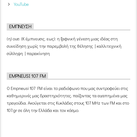
YouTube
ΈΜΠΝΕΥΣΗ
(η) ουσ. (Κ έμπνευσις, εως): η ξαφνική γένεση μιας ιδέας στη
συνείδηση χωρίς την παρεμβολή της θέλησης | καλλιτεχνική
σύλληψη | παρακίνηση
EMPNEUSI 107 FM
Ο Empneusi 107 FM είναι το ραδιόφωνο που μας συντροφεύει στις
καθημερινές μας δραστηριότητες, παίζοντας τα αγαπημένα μας
τραγούδια. Ακούγεται στις Κυκλάδες στους 107 MHz των FM και στο
107.gr σε όλη την Ελλάδα και τον κόσμο.