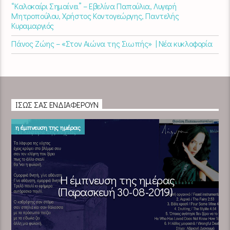
“Καλοκαίρι Σημαίνει” – Εβελίνα Παπούλια, Λυγερή
Μητροπούλου, Χρήστος Κοντογεώργης, Παντελής
Κυραμαργιός
Πάνος Ζώης – «Στον Αιώνα της Σιωπής» | Νέα κυκλοφορία
ΊΣΩΣ ΣΑΣ ΕΝΔΙΑΦΈΡΟΥΝ
η έμπνευση της ημέρας
Η έμπνευση της ημέρας
(Παρασκευή 30-08-2019)