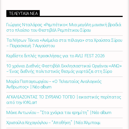
ΤΕΛΕΥΤΑΊΑ ΝΈΑ
Γιώργος Νταλάρας «Ρεμπέτικο»: Μια μεγάλη μουσική βραδιά
στο πλαίσιο του Φεστιβάλ Ρεμπέτικου Σύρου
Τα Νήσων Τέκνα «Ανέμελα στα πέλαγα» στα Χρούσσα Σύρου
– Παρασκευή 7 Αυγούστου
Κερδίστε διπλές προσκλήσεις για το AVLI FEST 2026
10 χρόνια Διεθνές Φεστιβάλ Εκκλησιαστικού Οργάνου «ΑΝΩ»
– Ένας διεθνής πολιτιστικός θεσμός γιορτάζει στη Σύρο​
Μαρία Παπαγεωργίου – «Ο Τελευταίος Αναλογικός
Άνθρωπος» | Νέο album
ΑΓΚΑΛΙΑΖΟΝΤΑΣ ΤΟ ΣΥΡΙΑΝΟ ΤΟΠΙΟ | εικαστικός περίπατος
από την KYKLart
Μάκε Αντωνίου – “Στα χνάρια του ερημίτη” | Νέο album
Χρυσούλα Κεχαγιόγλου – “Αποθήκη” | Νέο Άλμπουμ