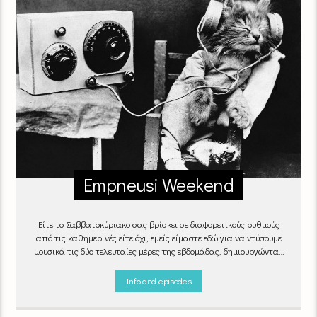
Empneusi Weekend
Είτε το Σαββατοκύριακο σας βρίσκει σε διαφορετικούς ρυθμούς
από τις καθημερινές είτε όχι, εμείς είμαστε εδώ για να ντύσουμε
μουσικά τις δύο τελευταίες μέρες της εβδομάδας, δημιουργώντας
μία μελωδική συνήθεια για ό,τι κι αν κάνετε.
Info and episodes