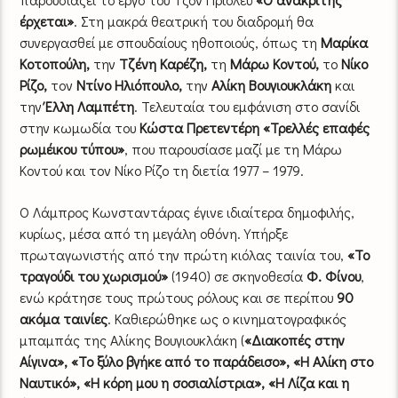
έρχεται»
. Στη μακρά θεατρική του διαδρομή θα
συνεργασθεί με σπουδαίους ηθοποιούς, όπως τη
Μαρίκα
Κοτοπούλη,
την
Τζένη Καρέζη,
τη
Μάρω Κοντού,
το
Νίκο
Ρίζο,
τον
Ντίνο Ηλιόπουλο,
την
Αλίκη Βουγιουκλάκη
και
την
Έλλη Λαμπέτη
. Τελευταία του εμφάνιση στο σανίδι
στην κωμωδία του
Κώστα Πρετεντέρη «Τρελλές επαφές
ρωμέικου τύπου»
, που παρουσίασε μαζί με τη Μάρω
Κοντού και τον Νίκο Ρίζο τη διετία 1977 – 1979.
Ο Λάμπρος Κωνσταντάρας έγινε ιδιαίτερα δημοφιλής,
κυρίως, μέσα από τη μεγάλη οθόνη. Υπήρξε
πρωταγωνιστής από την πρώτη κιόλας ταινία του,
«Το
τραγούδι του χωρισμού»
(1940) σε σκηνοθεσία
Φ. Φίνου
,
ενώ κράτησε τους πρώτους ρόλους και σε περίπου
90
ακόμα ταινίες
. Καθιερώθηκε ως ο κινηματογραφικός
μπαμπάς της Αλίκης Βουγιουκλάκη (
«Διακοπές στην
Αίγινα», «Το ξύλο βγήκε από το παράδεισο», «Η Αλίκη στο
Ναυτικό», «Η κόρη μου η σοσιαλίστρια», «Η Λίζα και η