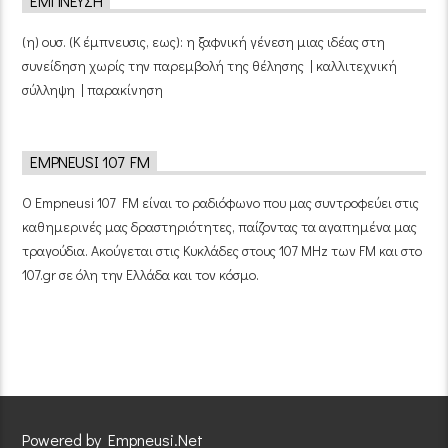
ΈΜΠΝΕΥΣΗ
(η) ουσ. (Κ έμπνευσις, εως): η ξαφνική γένεση μιας ιδέας στη
συνείδηση χωρίς την παρεμβολή της θέλησης | καλλιτεχνική
σύλληψη | παρακίνηση
EMPNEUSI 107 FM
Ο Empneusi 107 FM είναι το ραδιόφωνο που μας συντροφεύει στις
καθημερινές μας δραστηριότητες, παίζοντας τα αγαπημένα μας
τραγούδια. Ακούγεται στις Κυκλάδες στους 107 MHz των FM και στο
107.gr σε όλη την Ελλάδα και τον κόσμο.
Powered by Empneusi.Net