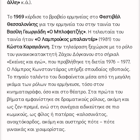
άλλη»
κ.ά.).
Το
1969
κέρδισε το βραβείο ερμηνείας στο
Φεστιβάλ
Θεσσαλονίκης
για την ερμηνεία του στην ταινία του
Βασίλη Γεωργιάδη «Ο Μπλοφατζής»
. Η τελευταία του
ταινία ήταν
«Ο Λαμπρούκος μπαλαντέρ»
(1981) του
Κώστα Καραγιάννη
. Στην τηλεόραση ξεχώρισε με το ρόλο
του γυναικοκατακτητή Ζάχου Δόγκανου στο σήριαλ
«Εκείνες και εγώ», που προβλήθηκε τη διετία 1976 – 1977.
Ο Λάμπρος Κωνσταντάρας υπήρξε σπουδαίος ηθοποιός.
Το πηγαίο ταλέντο του διαφαίνεται μέσα από τη μεγάλη
γκάμα των ρόλων που ερμήνευσε, τόσο στον
κινηματογράφο, όσο και στο θέατρο. Στα πρώτα του
βήματα εμφανίστηκε σε δραματικούς ρόλους, ακόμη και
ως ζεν-πρεμιέ, ενώ στη συνέχεια ειδικεύτηκε σε πιο
κωμικούς, ως φίλος ή πατέρας -καλοσυνάτος,
ανοιχτόκαρδος, ακόμη και αυστηρός πότε – πότε
γυναικάς και χιουμορίστας.