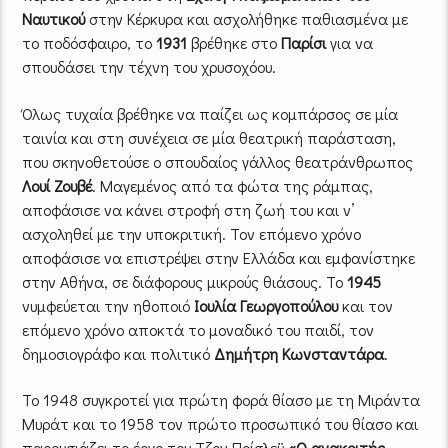
Ναυτικού
στην Κέρκυρα και ασχολήθηκε παθιασμένα με
το ποδόσφαιρο, το
1931
βρέθηκε στο
Παρίσι
για να
σπουδάσει την τέχνη του χρυσοχόου.
Όλως τυχαία βρέθηκε να παίζει ως κομπάρσος σε μία
ταινία και στη συνέχεια σε μία θεατρική παράσταση,
που σκηνοθετούσε ο σπουδαίος γάλλος θεατράνθρωπος
Λουί Ζουβέ
. Μαγεμένος από τα φώτα της ράμπας,
αποφάσισε να κάνει στροφή στη ζωή του και ν’
ασχοληθεί με την υποκριτική. Τον επόμενο χρόνο
αποφάσισε να επιστρέψει στην Ελλάδα και εμφανίστηκε
στην Αθήνα, σε διάφορους μικρούς θιάσους. Το
1945
νυμφεύεται την ηθοποιό
Ιουλία Γεωργοπούλου
και τον
επόμενο χρόνο αποκτά το μοναδικό του παιδί, τον
δημοσιογράφο και πολιτικό
Δημήτρη Κωνσταντάρα
.
Το 1948 συγκροτεί για πρώτη φορά θίασο με τη Μιράντα
Μυράτ και το 1958 τον πρώτο προσωπικό του θίασο και
παρουσιάζει το έργο του Τζον Πρίσλεϋ
«Ο ανακριτής