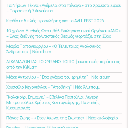
Τα Νήσων Τέκνα «Ανέμελα στα πέλαγα» στα Χρούσσα Σύρου
– Παρασκευή 7 Αυγούστου
Κερδίστε διπλές προσκλήσεις για το AVLI FEST 2026
10 χρόνια Διεθνές Φεστιβάλ Εκκλησιαστικού Οργάνου «ΑΝΩ»
– Ένας διεθνής πολιτιστικός θεσμός γιορτάζει στη Σύρο​
Μαρία Παπαγεωργίου – «Ο Τελευταίος Αναλογικός
Άνθρωπος» | Νέο album
ΑΓΚΑΛΙΑΖΟΝΤΑΣ ΤΟ ΣΥΡΙΑΝΟ ΤΟΠΙΟ | εικαστικός περίπατος
από την KYKLart
Μάκε Αντωνίου – “Στα χνάρια του ερημίτη” | Νέο album
Χρυσούλα Κεχαγιόγλου – “Αποθήκη” | Νέο Άλμπουμ
“Καλοκαίρι Σημαίνει” – Εβελίνα Παπούλια, Λυγερή
Μητροπούλου, Χρήστος Κοντογεώργης, Παντελής
Κυραμαργιός
Πάνος Ζώης – «Στον Αιώνα της Σιωπής» | Νέα κυκλοφορία
Restive – Homeboys | Νέα κυκλοφορία