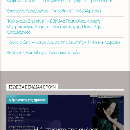
Μάκε Αντωνίου – “Στα χνάρια του ερημίτη” | Νέο album
Χρυσούλα Κεχαγιόγλου – “Αποθήκη” | Νέο Άλμπουμ
“Καλοκαίρι Σημαίνει” – Εβελίνα Παπούλια, Λυγερή
Μητροπούλου, Χρήστος Κοντογεώργης, Παντελής
Κυραμαργιός
Πάνος Ζώης – «Στον Αιώνα της Σιωπής» | Νέα κυκλοφορία
Restive – Homeboys | Νέα κυκλοφορία
ΊΣΩΣ ΣΑΣ ΕΝΔΙΑΦΈΡΟΥΝ
η έμπνευση της ημέρας
Η έμπνευση της ημέρας