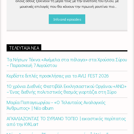
όλους όσους ξεκινούν τη μέρα τους με την ανατολή του ήλιου, με
μουσικές επιλογές που θα κάνουν την πρωινή ρουτίνα πιο
ευχάριστη!
"Νωρίς το πρωί" καθημερινά
(Δευτέρα - Παρασκευή)
06:00 - 07:00 στον Empneusi 107 FM
Info and episodes
ΤΕΛΕΥΤΑΊΑ ΝΈΑ
Τα Νήσων Τέκνα «Ανέμελα στα πέλαγα» στα Χρούσσα Σύρου
– Παρασκευή 7 Αυγούστου
Κερδίστε διπλές προσκλήσεις για το AVLI FEST 2026
10 χρόνια Διεθνές Φεστιβάλ Εκκλησιαστικού Οργάνου «ΑΝΩ»
– Ένας διεθνής πολιτιστικός θεσμός γιορτάζει στη Σύρο​
Μαρία Παπαγεωργίου – «Ο Τελευταίος Αναλογικός
Άνθρωπος» | Νέο album
ΑΓΚΑΛΙΑΖΟΝΤΑΣ ΤΟ ΣΥΡΙΑΝΟ ΤΟΠΙΟ | εικαστικός περίπατος
από την KYKLart