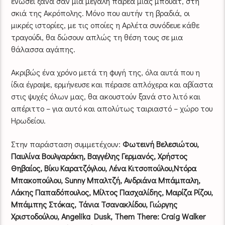
ενώσει ξανά σαν μια μεγάλη παρέα μιας μπουάτ, στη
σκιά της Ακρόπολης. Μόνο που αυτήν τη βραδιά, οι
μικρές ιστορίες, με τις οποίες η Αρλέτα συνόδευε κάθε
τραγούδι, θα δώσουν απλώς τη θέση τους σε μια
θάλασσα αγάπης.
Ακριβώς ένα χρόνο μετά τη φυγή της, όλα αυτά που η
ίδια έγραψε, ερμήνευσε και πέρασε απλόχερα και αβίαστα
στις ψυχές όλων μας, θα ακουστούν ξανά στο λιτό και
απέριττο – για αυτό και απολύτως ταιριαστό – χώρο του
Ηρωδείου.
Στην παράσταση συμμετέχουν:
Φωτεινή Βελεσιώτου,
Παυλίνα Βουλγαράκη, Βαγγέλης Γερμανός, Χρήστος
Θηβαίος, Βίκυ Καρατζόγλου, Λένα Κιτσοπούλου,Ντόρα
Μπακοπούλου, Sunny Μπαλτζή, Ανδριάνα Μπάμπαλη,
Λάκης Παπαδόπουλος, Μίλτος Πασχαλίδης, Μαρίζα Ρίζου,
Μπάμπης Στόκας, Τάνια Τσανακλίδου, Γιώργης
Χριστοδούλου, Angelika Dusk, Them There: Craig Walker