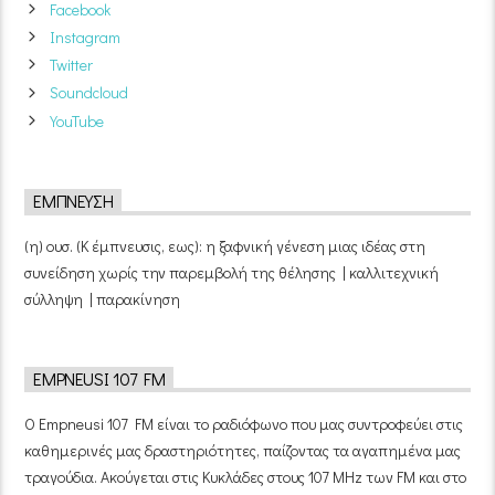
Facebook
Instagram
Twitter
Soundcloud
YouTube
ΈΜΠΝΕΥΣΗ
(η) ουσ. (Κ έμπνευσις, εως): η ξαφνική γένεση μιας ιδέας στη
συνείδηση χωρίς την παρεμβολή της θέλησης | καλλιτεχνική
σύλληψη | παρακίνηση
EMPNEUSI 107 FM
Ο Empneusi 107 FM είναι το ραδιόφωνο που μας συντροφεύει στις
καθημερινές μας δραστηριότητες, παίζοντας τα αγαπημένα μας
τραγούδια. Ακούγεται στις Κυκλάδες στους 107 MHz των FM και στο