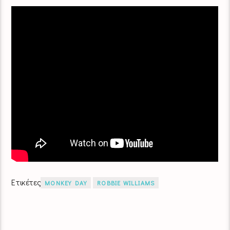
Ετικέτες
MONKEY DAY
ROBBIE WILLIAMS