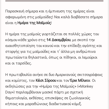
Παρασκευή σήμερα και η έμπνευση της ημέρας είναι
αφιερωμένη στις μαϊμούδες! Ναι καλά διαβάσατε σήμερα
είναι η
Ημέρα της Μαϊμούς
!
Η ημέρα της μαϊμούς γιορτάζεται σε πολλές χώρες του
κόσμου κάθε χρόνο στις
14 Δεκεμβρίου
, με σκοπό την
ευαισθητοποίηση του κοινού και την επίδειξη αγάπης και
στοργής για τις μαϊμούδες και τ’ άλλα μη ανθρώπινα
πρωτεύοντα θηλαστικά, όπως οι πίθηκοι, οι λεμούριοι
και οι ταρσίδες.
Η πρωτοβουλία ανήκε σε δυο Αμερικανούς σκιτσογράφους
και κομίστες, τον
Κέισι Σόροου
και τον
Έρικ Μίλικιν
. Οι
εκδηλώσεις για την «Ημέρα της Μαϊμούς» («Monkey
Day») περιλαμβάνουν μασκέ πάρτι με σχετική
θεματολογία, εκθέσεις, επισκέψεις σε ζωολογικούς
κήπους και μαραθώνιους διαδικτυακού κόμιξ.