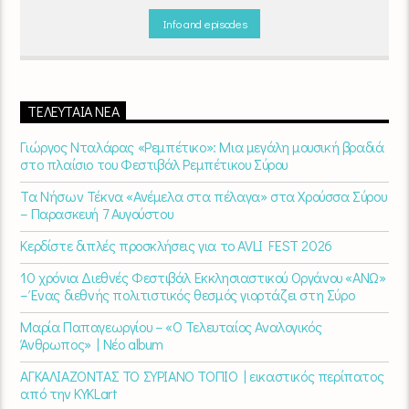
μία μελωδική συνήθεια για ό,τι κι αν κάνετε.
Info and episodes
ΤΕΛΕΥΤΑΊΑ ΝΈΑ
Γιώργος Νταλάρας «Ρεμπέτικο»: Μια μεγάλη μουσική βραδιά
στο πλαίσιο του Φεστιβάλ Ρεμπέτικου Σύρου
Τα Νήσων Τέκνα «Ανέμελα στα πέλαγα» στα Χρούσσα Σύρου
– Παρασκευή 7 Αυγούστου
Κερδίστε διπλές προσκλήσεις για το AVLI FEST 2026
10 χρόνια Διεθνές Φεστιβάλ Εκκλησιαστικού Οργάνου «ΑΝΩ»
– Ένας διεθνής πολιτιστικός θεσμός γιορτάζει στη Σύρο​
Μαρία Παπαγεωργίου – «Ο Τελευταίος Αναλογικός
Άνθρωπος» | Νέο album
ΑΓΚΑΛΙΑΖΟΝΤΑΣ ΤΟ ΣΥΡΙΑΝΟ ΤΟΠΙΟ | εικαστικός περίπατος
από την KYKLart