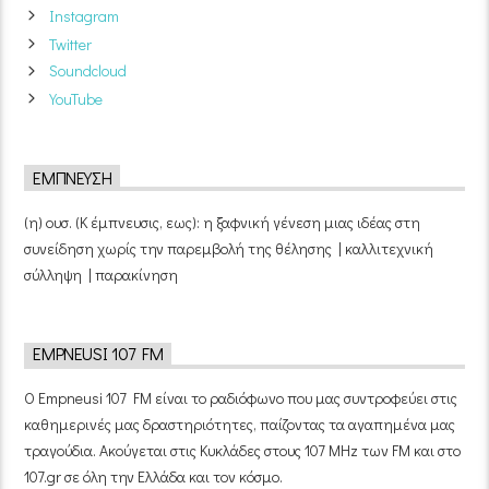
Instagram
Twitter
Soundcloud
YouTube
ΈΜΠΝΕΥΣΗ
(η) ουσ. (Κ έμπνευσις, εως): η ξαφνική γένεση μιας ιδέας στη
συνείδηση χωρίς την παρεμβολή της θέλησης | καλλιτεχνική
σύλληψη | παρακίνηση
EMPNEUSI 107 FM
Ο Empneusi 107 FM είναι το ραδιόφωνο που μας συντροφεύει στις
καθημερινές μας δραστηριότητες, παίζοντας τα αγαπημένα μας
τραγούδια. Ακούγεται στις Κυκλάδες στους 107 MHz των FM και στο
107.gr σε όλη την Ελλάδα και τον κόσμο.