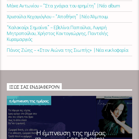
Μάκε Αντωνίου – “Στα χνάρια του ερημίτη” | Νέο album
Χρυσούλα Κεχαγιόγλου – “Αποθήκη” | Νέο Άλμπουμ
“Καλοκαίρι Σημαίνει” – Εβελίνα Παπούλια, Λυγερή
Μητροπούλου, Χρήστος Κοντογεώργης, Παντελής
Κυραμαργιός
Πάνος Ζώης – «Στον Αιώνα της Σιωπής» | Νέα κυκλοφορία
ΊΣΩΣ ΣΑΣ ΕΝΔΙΑΦΈΡΟΥΝ
η έμπνευση της ημέρας
Η έμπνευση της ημέρας