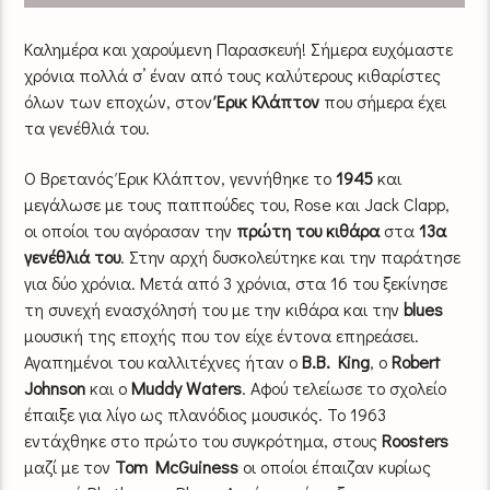
Καλημέρα και χαρούμενη Παρασκευή! Σήμερα ευχόμαστε
χρόνια πολλά σ’ έναν από τους καλύτερους κιθαρίστες
όλων των εποχών, στον
Έρικ Κλάπτον
που σήμερα έχει
τα γενέθλιά του.
Ο Βρετανός Έρικ Κλάπτον, γεννήθηκε το
1945
και
μεγάλωσε με τους παππούδες του, Rose και Jack Clapp,
οι οποίοι του αγόρασαν την
πρώτη του κιθάρα
στα
13α
γενέθλιά του
. Στην αρχή δυσκολεύτηκε και την παράτησε
για δύο χρόνια. Μετά από 3 χρόνια, στα 16 του ξεκίνησε
τη συνεχή ενασχόλησή του με την κιθάρα και την
blues
μουσική της εποχής που τον είχε έντονα επηρεάσει.
Αγαπημένοι του καλλιτέχνες ήταν ο
B.B. King
, ο
Robert
Johnson
και ο
Muddy Waters
. Αφού τελείωσε το σχολείο
έπαιξε για λίγο ως πλανόδιος μουσικός. Το 1963
εντάχθηκε στο πρώτο του συγκρότημα, στους
Roosters
μαζί με τον
Tom McGuiness
οι οποίοι έπαιζαν κυρίως