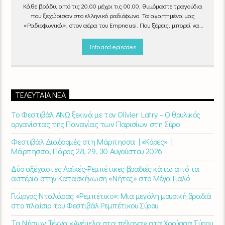
Κάθε βράδυ, από τις 20.00 μέχρι τις 00.00, θυμόμαστε τραγούδια
που ξεχώρισαν στο ελληνικό ραδιόφωνο. Τα αγαπημένα μας
«Ραδιοφωνικά», στον αέρα του Empneusi. Που ξέρεις, μπορεί και
το δικό σου αγαπημένο τραγούδι να βρίσκεται μέσα σ’ αυτά!
Κάθε
βράδυ 20
:00 – 00:00
στον
Empneusi 107 FM
.
Info and episodes
ΤΕΛΕΥΤΑΊΑ ΝΈΑ
Το Φεστιβάλ ΑΝΩ ξεκινά με τον Olivier Latry – Ο θρυλικός
οργανίστας της Παναγίας των Παρισίων στη Σύρο
Φεστιβάλ Διαδρομές στη Μάρπησσα | «Κόρες» |
Μάρπησσα, Πάρος 28, 29, 30 Αυγούστου 2026
Δύο αξέχαστες Λαϊκές-Ρεμπέτικες βραδιές κάτω από τα
αστέρια στην Κατασκήνωση «Νήτες» στο Μέγα Γιαλό
Γιώργος Νταλάρας «Ρεμπέτικο»: Μια μεγάλη μουσική βραδιά
στο πλαίσιο του Φεστιβάλ Ρεμπέτικου Σύρου
Τα Νήσων Τέκνα «Ανέμελα στα πέλαγα» στα Χρούσσα Σύρου