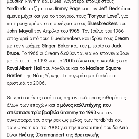
μουσική Rhythm και Blues. Αργότερα έπαιξε στους
Yardbirds
μαζί με τον
Jimmy Page
και τον
Jeff Beck
όπου
έμεινε μέχρι και για το τραγούδι τους
“For your Love”,
για
να προσχωρήσει στη συνέχεια στους
Bluesbreakers
του
John Mayall
τον Απρίλιο του
1965
. Τον Ιούλιο του 1966
αποχωρεί από τους Bluesbreakers και ιδρύει τους
Cream
με τον ντράμερ
Ginger Baker
και τον μπασίστα
Jack
Bruce
. Το 1968 οι Cream διαλύονται για να επανενωθούν
μετέπειτα το 1993 και το
2005
δίνοντας συναυλίες στο
Royal Albert Hall
του Λονδίνου και το
Madison Square
Garden
της Νέας Υόρκης. Το συγκρότημα διαλύεται
οριστικά το 2006.
Θεωρείται ένας από τους σημαντικότερους κιθαρίστες
όλων των εποχών και
ο μόνος καλλιτέχνης που
απέσπασε τρία βραβεία Grammy το 1993
για την
συνεισφορά του στην ροκ ως μέλος των Yardbirds και
των Cream και το 2000 για την προσωπική του δουλειά.
Είναι
Ηγέτης (Commander)
της
Βρετανικής