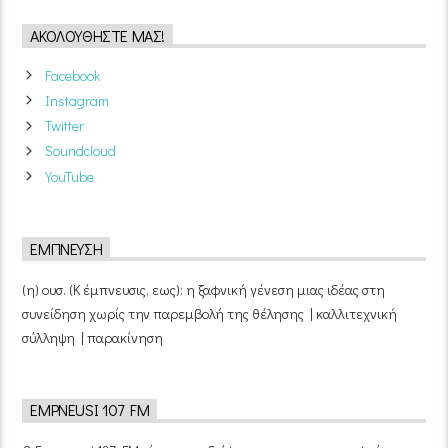
ΑΚΟΛΟΥΘΉΣΤΕ ΜΑΣ!
Facebook
Instagram
Twitter
Soundcloud
YouTube
ΈΜΠΝΕΥΣΗ
(η) ουσ. (Κ έμπνευσις, εως): η ξαφνική γένεση μιας ιδέας στη
συνείδηση χωρίς την παρεμβολή της θέλησης | καλλιτεχνική
σύλληψη | παρακίνηση
EMPNEUSI 107 FM