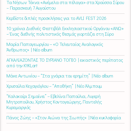
Τα Νήσων Τέκνα «Ανέμελα στα πέλαγα» στα Χρούσσα Σύρου
– Παρασκευή 7 Αυγούστου
Κερδίστε διπλές προσκλήσεις για το AVLI FEST 2026
10 χρόνια Διεθνές Φεστιβάλ Εκκλησιαστικού Οργάνου «ΑΝΩ»
– Ένας διεθνής πολιτιστικός θεσμός γιορτάζει στη Σύρο​
Μαρία Παπαγεωργίου – «Ο Τελευταίος Αναλογικός
Άνθρωπος» | Νέο album
ΑΓΚΑΛΙΑΖΟΝΤΑΣ ΤΟ ΣΥΡΙΑΝΟ ΤΟΠΙΟ | εικαστικός περίπατος
από την KYKLart
Μάκε Αντωνίου – “Στα χνάρια του ερημίτη” | Νέο album
Χρυσούλα Κεχαγιόγλου – “Αποθήκη” | Νέο Άλμπουμ
“Καλοκαίρι Σημαίνει” – Εβελίνα Παπούλια, Λυγερή
Μητροπούλου, Χρήστος Κοντογεώργης, Παντελής
Κυραμαργιός
Πάνος Ζώης – «Στον Αιώνα της Σιωπής» | Νέα κυκλοφορία