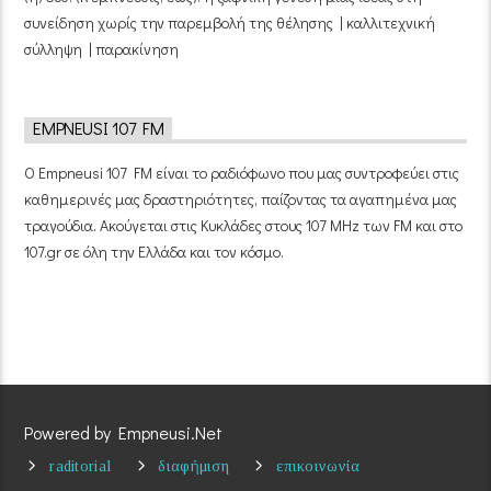
συνείδηση χωρίς την παρεμβολή της θέλησης | καλλιτεχνική
σύλληψη | παρακίνηση
EMPNEUSI 107 FM
Ο Empneusi 107 FM είναι το ραδιόφωνο που μας συντροφεύει στις
καθημερινές μας δραστηριότητες, παίζοντας τα αγαπημένα μας
τραγούδια. Ακούγεται στις Κυκλάδες στους 107 MHz των FM και στο
107.gr σε όλη την Ελλάδα και τον κόσμο.
Powered by Empneusi.Net
raditorial
διαφήμιση
επικοινωνία