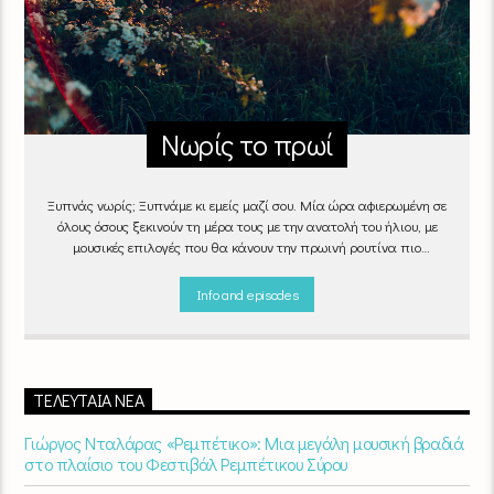
Νωρίς το πρωί
Ξυπνάς νωρίς; Ξυπνάμε κι εμείς μαζί σου. Μία ώρα αφιερωμένη σε
όλους όσους ξεκινούν τη μέρα τους με την ανατολή του ήλιου, με
μουσικές επιλογές που θα κάνουν την πρωινή ρουτίνα πιο
ευχάριστη!
"Νωρίς το πρωί" καθημερινά
(Δευτέρα - Παρασκευή)
06:00 - 07:00 στον Empneusi 107 FM
Info and episodes
ΤΕΛΕΥΤΑΊΑ ΝΈΑ
Γιώργος Νταλάρας «Ρεμπέτικο»: Μια μεγάλη μουσική βραδιά
στο πλαίσιο του Φεστιβάλ Ρεμπέτικου Σύρου