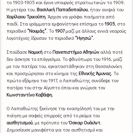
το 1903-1905 και έγινε υπουργός στρατιωτικών το 1909.
Η μητέρα του,
Βασιλική Παπαδοπούλου
, ήταν ανιψιά του
Χαρίλαου Τρικούπη
. Άρχισε να γράφει ποιήματα από
παιδί. Στα γράμματα εμφανίστηκε επίσημα το
1905
, στο
περιοδικό
“Νουμάς”
. Το
1907
μαζί με άλλους εννιά νεαρούς
λογοτέχνες ίδρυσαν το περιοδικό
“Ηγησώ”
.
Σπούδασε
Νομική
στο
Πανεπιστήμιο Αθηνών
αλλά ποτέ
δεν άσκησε το επάγγελμα. Το φθινόπωρο του 1916, μαζί
με τον πατέρα του, εγκαταστάθηκαν στη Θεσσαλονίκη
και προσχώρησαν στο κίνημα της
Εθνικής Άμυνας
. Το
πρώτο εξάμηνο του 1917, ο Λαπαθιώτης συνόδεψε τον
πατέρα του στην Αίγυπτο όπου και γνώρισε τον
Κωνσταντίνο Καβάφη
.
Ο Λαπαθιώτης ξεκίνησε την ενασχόλησή του με την
ποίηση με σαφείς επιρροές από το ρεύμα του
αισθητισμού
, με πρότυπο τον
Όσκαρ Ουάιλντ
.
Δημοσίευσε μανιφέστα για τον αισθητισμό και