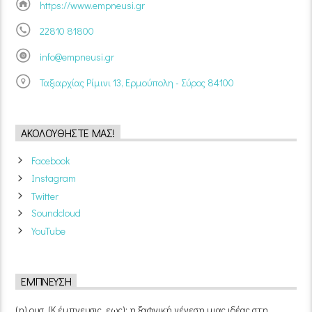
https://www.empneusi.gr
22810 81800
info@empneusi.gr
Ταξιαρχίας Ρίμινι 13, Ερμούπολη - Σύρος 84100
ΑΚΟΛΟΥΘΉΣΤΕ ΜΑΣ!
Facebook
Instagram
Twitter
Soundcloud
YouTube
ΈΜΠΝΕΥΣΗ
(η) ουσ. (Κ έμπνευσις, εως): η ξαφνική γένεση μιας ιδέας στη