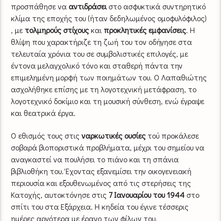
προσπάθησε να
αντιδράσει
στο ασφυκτικά συντηρητικό
κλίμα της εποχής του (ήταν δεδηλωμένος ομοφυλόφιλος)
, με
τολμηρούς στίχους
και
προκλητικές εμφανίσεις
. Η
θλίψη που χαρακτήριζε τη ζωή του τον οδήγησε στα
τελευταία χρόνια του σε συμβολιστικές επιλογές, με
έντονα μελαγχολικό τόνο και σταθερή πάντα την
επιμελημένη μορφή των ποιημάτων του. Ο Λαπαθιώτης
ασχολήθηκε επίσης με τη λογοτεχνική μετάφραση, το
λογοτεχνικό δοκίμιο και τη μουσική σύνθεση, ενώ έγραψε
και θεατρικά έργα.
Ο εθισμός τους στις
ναρκωτικές ουσίες
τού προκάλεσε
σοβαρά βιοποριστικά προβλήματα, μέχρι του σημείου να
αναγκαστεί να πουλήσει το πιάνο και τη σπάνια
βιβλιοθήκη του. Έχοντας εξανεμίσει την οικογενειακή
περιουσία και εξουθενωμένος από τις στερήσεις της
Κατοχής, αυτοκτόνησε στις
7 Ιανουαρίου του 1944
στο
σπίτι του στα Εξάρχεια. Η κηδεία του έγινε τέσσερις
ημέρες αργότερα με έρανο των φίλων του.