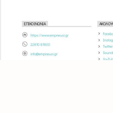
ΕΠΙΚΟΙΝΩΝΊΑ
ΑΚΟΛΟΥ
Faceb
https://www.empneusi.gr
Insta
22810 81800
Twitter
Sound
info@empneusi.gr
YouTu
Ταξιαρχίας Ρίμινι 13, Ερμούπολη - Σύρος
84100
Powered by Empneusi.Net