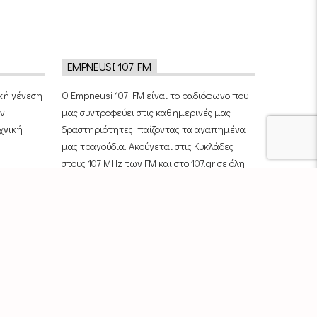
EMPNEUSI 107 FM
ική γένεση
Ο Empneusi 107 FM είναι το ραδιόφωνο που
ην
μας συντροφεύει στις καθημερινές μας
χνική
δραστηριότητες, παίζοντας τα αγαπημένα
μας τραγούδια. Ακούγεται στις Κυκλάδες
στους 107 MHz των FM και στο 107.gr σε όλη
την Ελλάδα και τον κόσμο.