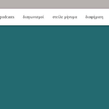
podcasts
διαγωνισμοί
στείλε μήνυμα
διαφήμιση