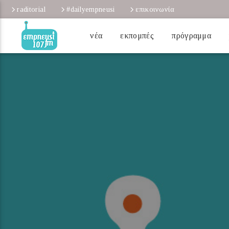
raditorial
#dailyempneusi
επικοινωνία
νέα
εκπομπές
πρόγραμμα