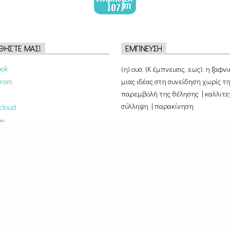
ΘΉΣΤΕ ΜΑΣ!
ΈΜΠΝΕΥΣΗ
ook
(η) ουσ. (Κ έμπνευσις, εως): η ξαφν
μιας ιδέας στη συνείδηση χωρίς τ
gram
παρεμβολή της θέλησης | καλλιτε
σύλληψη | παρακίνηση
cloud
be