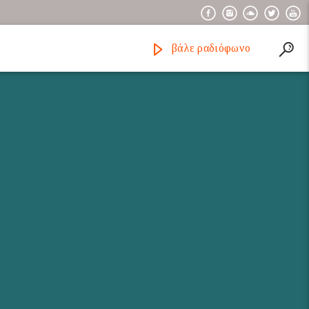
βάλε ραδιόφωνο