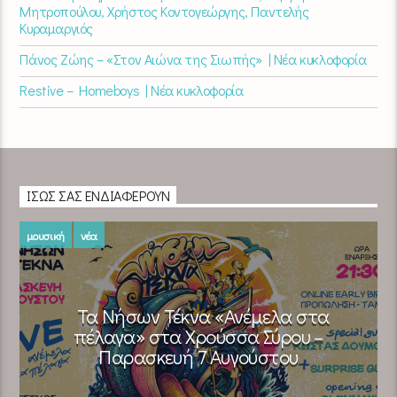
Μητροπούλου, Χρήστος Κοντογεώργης, Παντελής
Κυραμαργιός
Πάνος Ζώης – «Στον Αιώνα της Σιωπής» | Νέα κυκλοφορία
Restive – Homeboys | Νέα κυκλοφορία
ΊΣΩΣ ΣΑΣ ΕΝΔΙΑΦΈΡΟΥΝ
μουσική
νέα
Τα Νήσων Τέκνα «Ανέμελα στα
πέλαγα» στα Χρούσσα Σύρου –
Παρασκευή 7 Αυγούστου