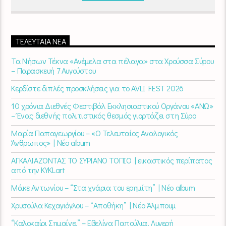
10:00
στον
Empneusi 107 FM
.
ΤΕΛΕΥΤΑΊΑ ΝΈΑ
Τα Νήσων Τέκνα «Ανέμελα στα πέλαγα» στα Χρούσσα Σύρου
– Παρασκευή 7 Αυγούστου
Κερδίστε διπλές προσκλήσεις για το AVLI FEST 2026
10 χρόνια Διεθνές Φεστιβάλ Εκκλησιαστικού Οργάνου «ΑΝΩ»
– Ένας διεθνής πολιτιστικός θεσμός γιορτάζει στη Σύρο​
Μαρία Παπαγεωργίου – «Ο Τελευταίος Αναλογικός
Άνθρωπος» | Νέο album
ΑΓΚΑΛΙΑΖΟΝΤΑΣ ΤΟ ΣΥΡΙΑΝΟ ΤΟΠΙΟ | εικαστικός περίπατος
από την KYKLart
Μάκε Αντωνίου – “Στα χνάρια του ερημίτη” | Νέο album
Χρυσούλα Κεχαγιόγλου – “Αποθήκη” | Νέο Άλμπουμ
“Καλοκαίρι Σημαίνει” – Εβελίνα Παπούλια, Λυγερή