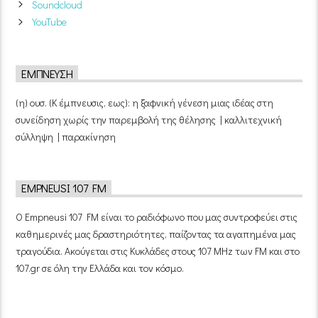
Soundcloud
YouTube
ΈΜΠΝΕΥΣΗ
(η) ουσ. (Κ έμπνευσις, εως): η ξαφνική γένεση μιας ιδέας στη
συνείδηση χωρίς την παρεμβολή της θέλησης | καλλιτεχνική
σύλληψη | παρακίνηση
EMPNEUSI 107 FM
Ο Empneusi 107 FM είναι το ραδιόφωνο που μας συντροφεύει στις
καθημερινές μας δραστηριότητες, παίζοντας τα αγαπημένα μας
τραγούδια. Ακούγεται στις Κυκλάδες στους 107 MHz των FM και στο
107.gr σε όλη την Ελλάδα και τον κόσμο.