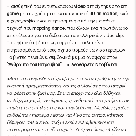
Η αισθητική του εντυπωσιακού
video
στηρίχτηκε στο
art
game
με την χρήση του εντυπωσιακού
3D animation
, ενώ
η χορογραφία είναι επηρεασμένη από την μοναδική
τεχνική του
mapping dance
, που δίνουν ένα πρωτόγνωρο
αποτέλεσμα για τα δεδομένα των ελληνικών video clip.
Τα ψηφιακά εφέ που κυριαρχούν στο κλιπ είναι
επηρεασμένα από τους σχηματισμούς των αστερισμών.
Το βίντεο τελειώνει συμβολικά με μια αναφορά στον
“Άνθρωπο του Βιτρούβιου”
του
Λεονάρντο Νταβίντσι
.
«Αυτό το τραγούδι το έγραψα με σκοπό να μιλήσω για την
εικονική πραγματικότητα και τις αλλοιώσεις που μπορεί
να φέρει στην ζωή μας. Σε μια εποχή που όλα δόθηκαν
απλόχερα χωρίς αντίκρισμα, η ανθρωπότητα μπήκε στην
παγίδα του επίπλαστου και παγιδεύτηκε. Μεγάλες ομάδες
ανθρώπων πίστεψαν έστω για λίγο στο όνειρο, κάποιοι
ξέφυγαν, άλλοι είναι ακόμη εκεί, εγκλωβισμένοι και
περιστρέφονται στο ίδιο σημείο. Υπάρχει όμως ελπίδα να