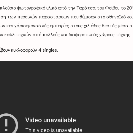
πλούσιο φωτογραφικό υλικό από την Ταράτσα του Φοίβου το 20
θηση των περσινών παραστάσεων που θύμισαν στο αθηναϊκό κοι
 και χάρισεμοναδικές εμπειρίες στους χιλιάδες θεατές μέσα α
ν καλλιτεχνών από πολλούς και διαφορετικούς χώρους τέχνης.
ίβου»
κυκλοφορούν 4 singles.