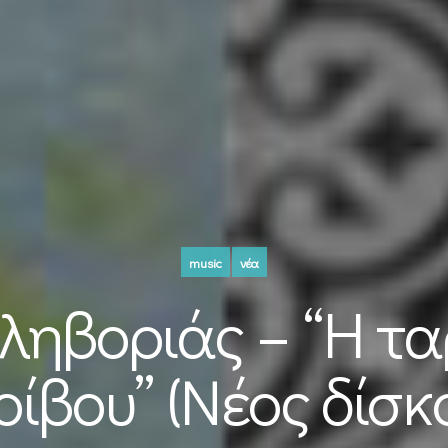
music
νέα
ληβοριάς – “Η τ
ίβου” (Νέος δίσκ