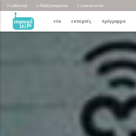
raditorial
#dailyempneusi
επικοινωνία
νέα
εκπομπές
πρόγραμμα