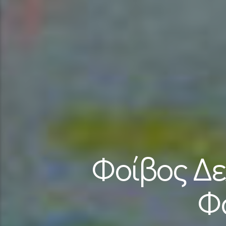
Φοίβος Δε
Φο