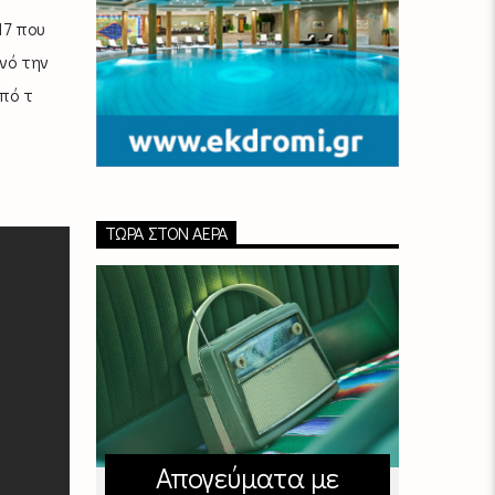
17 που
νό την
πό τ
ΤΏΡΑ ΣΤΟΝ ΑΈΡΑ
Απογεύματα με