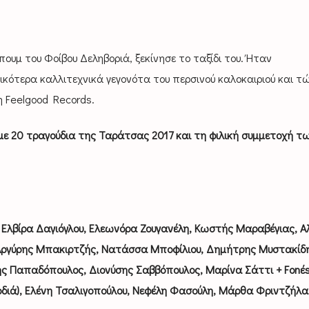
πουμ του Φοίβου Δεληβοριά, ξεκίνησε το ταξίδι του. Ήταν
ότερα καλλιτεχνικά γεγονότα του περσινού καλοκαιριού και τ
η Feelgood Records.
 με 20 τραγούδια της Ταράτσας 2017 και τη φιλική συμμετοχή τ
 Ελβίρα Δαγιόγλου, Ελεωνόρα Ζουγανέλη, Κωστής Μαραβέγιας, Α
Αργύρης Μπακιρτζής, Νατάσσα Μποφίλιου, Δημήτρης Μυστακίδη
ς Παπαδόπουλος, Διονύσης Σαββόπουλος, Μαρίνα Σάττι + Fonέs
διά), Ελένη Τσαλιγοπούλου, Νεφέλη Φασούλη, Μάρθα Φριντζήλα