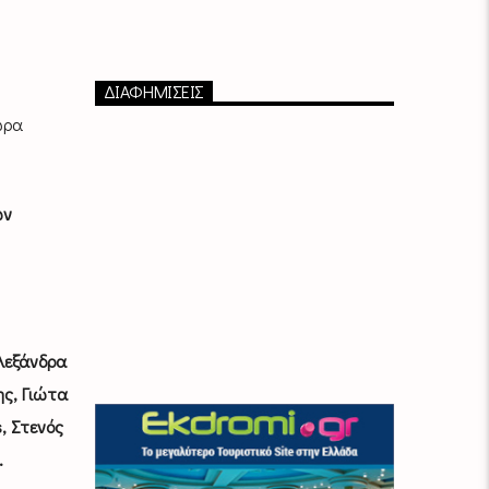
ΔΙΑΦΗΜΙΣΕΙΣ
ώρα
ων
λεξάνδρα
ς, Γιώτα
, Στενός
.