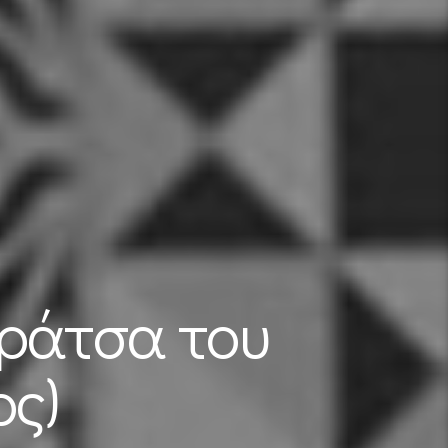
αράτσα του
ος)