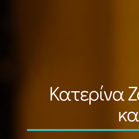
Κατερίνα Ζ
κα