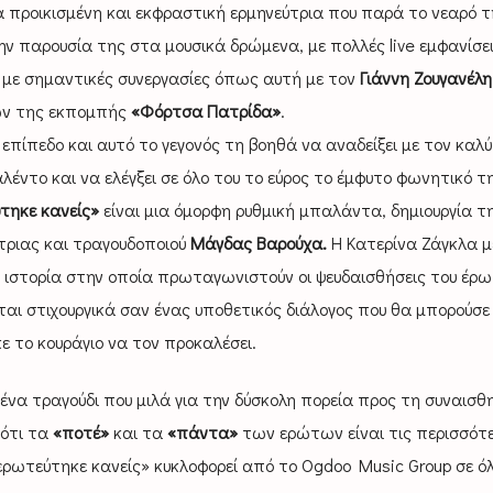
ρα προικισμένη και εκφραστική ερμηνεύτρια που παρά το νεαρό τ
την παρουσία της στα μουσικά δρώμενα, με πολλές live εμφανίσει
 με σημαντικές συνεργασίες όπως αυτή με τον
Γιάννη Ζουγανέλη
ων της εκπομπής
«Φόρτσα Πατρίδα»
.
 επίπεδο και αυτό το γεγονός τη βοηθά να αναδείξει με τον καλ
λέντο και να ελέγξει σε όλο του το εύρος το έμφυτο φωνητικό τ
τηκε κανείς»
είναι μια όμορφη ρυθμική μπαλάντα, δημιουργία τ
ύτριας και τραγουδοποιού
Μάγδας Βαρούχα.
Η Κατερίνα Ζάγκλα μ
α ιστορία στην οποία πρωταγωνιστούν οι ψευδαισθήσεις του έρω
ται στιχουργικά σαν ένας υποθετικός διάλογος που θα μπορούσε
ε το κουράγιο να τον προκαλέσει.
 ένα τραγούδι που μιλά για την δύσκολη πορεία προς τη συναισθ
 ότι τα
«ποτέ»
και τα
«πάντα»
των ερώτων είναι τις περισσότ
ερωτεύτηκε κανείς» κυκλοφορεί από το Ogdoo Music Group σε όλ