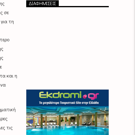
ης
ΔΙΑΦΗΜΙΣΕΙΣ
ς σε
για τη
ύτερο
ης
ης
ε
τα και η
 να
ηματική
ερες
ες τις