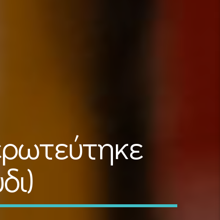
 ερωτεύτηκε
δι)