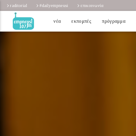
raditorial
#dailyempneusi
επικοινωνία
νέα
εκπομπές
πρόγραμμα