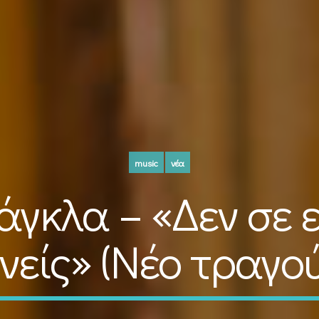
music
νέα
άγκλα – «Δεν σε
νείς» (Νέο τραγού