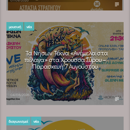
μουσική
νέα
Τα Νήσων Τέκνα «Ανέμελα στα
πέλαγα» στα Χρούσσα Σύρου –
Παρασκευή 7 Αυγούστου
04/08/2026
διαγωνισμοί
νέα