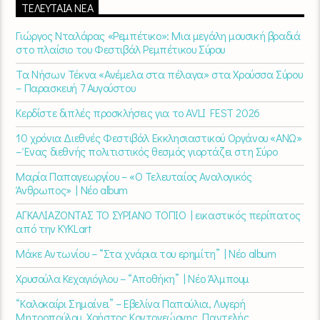
ΤΕΛΕΥΤΑΊΑ ΝΈΑ
Γιώργος Νταλάρας «Ρεμπέτικο»: Μια μεγάλη μουσική βραδιά
στο πλαίσιο του Φεστιβάλ Ρεμπέτικου Σύρου
Τα Νήσων Τέκνα «Ανέμελα στα πέλαγα» στα Χρούσσα Σύρου
– Παρασκευή 7 Αυγούστου
Κερδίστε διπλές προσκλήσεις για το AVLI FEST 2026
10 χρόνια Διεθνές Φεστιβάλ Εκκλησιαστικού Οργάνου «ΑΝΩ»
– Ένας διεθνής πολιτιστικός θεσμός γιορτάζει στη Σύρο​
Μαρία Παπαγεωργίου – «Ο Τελευταίος Αναλογικός
Άνθρωπος» | Νέο album
ΑΓΚΑΛΙΑΖΟΝΤΑΣ ΤΟ ΣΥΡΙΑΝΟ ΤΟΠΙΟ | εικαστικός περίπατος
από την KYKLart
Μάκε Αντωνίου – “Στα χνάρια του ερημίτη” | Νέο album
Χρυσούλα Κεχαγιόγλου – “Αποθήκη” | Νέο Άλμπουμ
“Καλοκαίρι Σημαίνει” – Εβελίνα Παπούλια, Λυγερή
Μητροπούλου, Χρήστος Κοντογεώργης, Παντελής