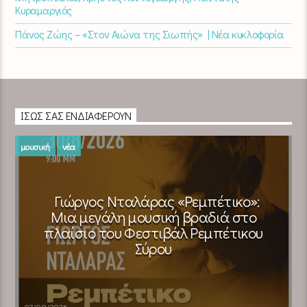
Κυραμαργιός
Πάνος Ζώης – «Στον Αιώνα της Σιωπής» | Νέα κυκλοφορία
ΊΣΩΣ ΣΑΣ ΕΝΔΙΑΦΈΡΟΥΝ
μουσική
νέα
Γιώργος Νταλάρας «Ρεμπέτικο»:
Μια μεγάλη μουσική βραδιά στο
πλαίσιο του Φεστιβάλ Ρεμπέτικου
Σύρου
07/08/2026