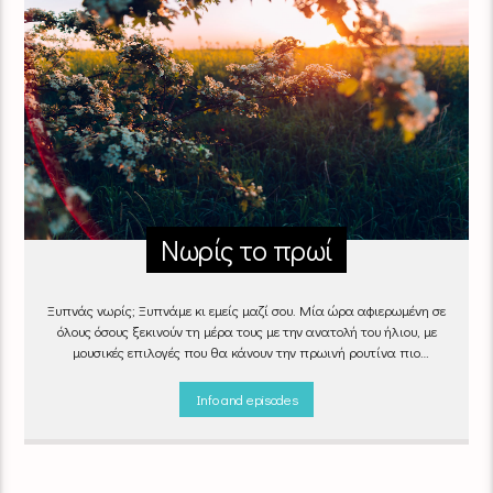
Νωρίς το πρωί
Ξυπνάς νωρίς; Ξυπνάμε κι εμείς μαζί σου. Μία ώρα αφιερωμένη σε
όλους όσους ξεκινούν τη μέρα τους με την ανατολή του ήλιου, με
μουσικές επιλογές που θα κάνουν την πρωινή ρουτίνα πιο
ευχάριστη!
"Νωρίς το πρωί" καθημερινά
(Δευτέρα - Παρασκευή)
06:00 - 07:00 στον Empneusi 107 FM
Info and episodes