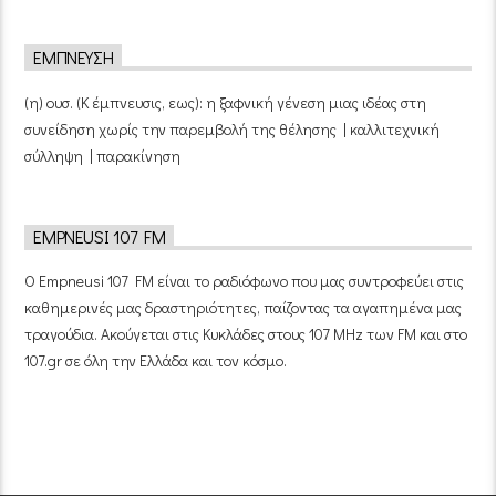
ΈΜΠΝΕΥΣΗ
(η) ουσ. (Κ έμπνευσις, εως): η ξαφνική γένεση μιας ιδέας στη
συνείδηση χωρίς την παρεμβολή της θέλησης | καλλιτεχνική
σύλληψη | παρακίνηση
EMPNEUSI 107 FM
Ο Empneusi 107 FM είναι το ραδιόφωνο που μας συντροφεύει στις
καθημερινές μας δραστηριότητες, παίζοντας τα αγαπημένα μας
τραγούδια. Ακούγεται στις Κυκλάδες στους 107 MHz των FM και στο
107.gr σε όλη την Ελλάδα και τον κόσμο.