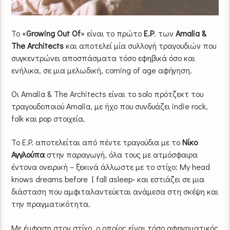
Το «
Growing Out Of
» είναι το πρώτο
E.P
. των
Amalia &
The Architects
και αποτελεί µία συλλογή τραγουδιών που
συγκεντρώνει αποσπάσµατα τόσο εφηβικά όσο και
ενήλικα, σε µια µελωδική, coming of age αφήγηση.
Οι Amalia & The Architects είναι το solo πρότζεκτ του
τραγουδοποιού Amalia, µε ήχο που συνδυάζει indie rock,
folk και pop στοιχεία.
Το E.P. αποτελείται από πέντε τραγούδια με το
Νίκο
Αγγλούπα
στην παραγωγή, όλα τους µε ατµόσφαιρα
έντονα ονειρική – ξεκινά άλλωστε µε το στίχο: My head
knows dreams before I fall asleep- και εστιάζει σε µια
διάσταση που αμφιταλαντεύεται ανάµεσα στη σκέψη και
την πραγµατικότητα.
Με έµφαση στον στίχο, ο οποίος είναι τόσο αφηγηµατικός