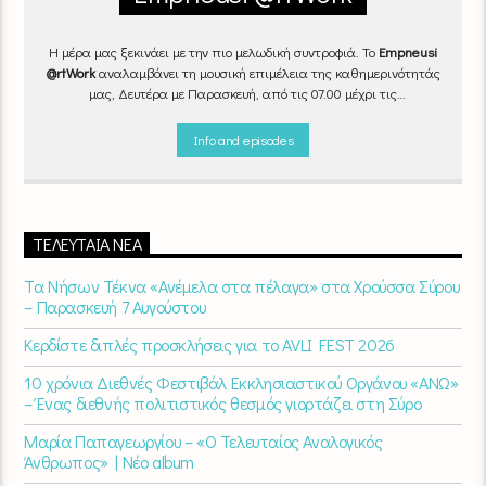
Η μέρα μας ξεκινάει με την πιο μελωδική συντροφιά. Το
Empneusi
@rtWork
αναλαμβάνει τη μουσική επιμέλεια της καθημερινότητάς
μας, Δευτέρα με Παρασκευή, από τις 07.00 μέχρι τις
10.00.
Επιλεγμένα τραγούδια
από την
εγχώρια
και τη
διεθνή
σκηνή
εναλλάσσονται αρμονικά, θυμίζοντάς μας πως δουλειά και
Info and episodes
τέχνη πάνε μαζί.
Καθημερινά
(Δευτέρα-Παρασκευή)
07:00 –
10:00
στον
Empneusi 107 FM
.
ΤΕΛΕΥΤΑΊΑ ΝΈΑ
Τα Νήσων Τέκνα «Ανέμελα στα πέλαγα» στα Χρούσσα Σύρου
– Παρασκευή 7 Αυγούστου
Κερδίστε διπλές προσκλήσεις για το AVLI FEST 2026
10 χρόνια Διεθνές Φεστιβάλ Εκκλησιαστικού Οργάνου «ΑΝΩ»
– Ένας διεθνής πολιτιστικός θεσμός γιορτάζει στη Σύρο​
Μαρία Παπαγεωργίου – «Ο Τελευταίος Αναλογικός
Άνθρωπος» | Νέο album