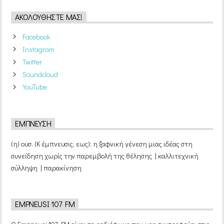
ΑΚΟΛΟΥΘΉΣΤΕ ΜΑΣ!
Facebook
Instagram
Twitter
Soundcloud
YouTube
ΈΜΠΝΕΥΣΗ
(η) ουσ. (Κ έμπνευσις, εως): η ξαφνική γένεση μιας ιδέας στη
συνείδηση χωρίς την παρεμβολή της θέλησης | καλλιτεχνική
σύλληψη | παρακίνηση
EMPNEUSI 107 FM