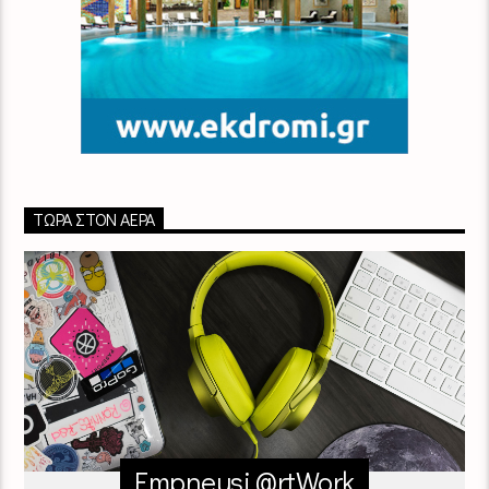
ΤΏΡΑ ΣΤΟΝ ΑΈΡΑ
Empneusi @rtWork