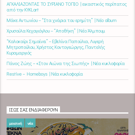
ΑΓΚΑΛΙΑΖΟΝΤΑΣ ΤΟ ΣΥΡΙΑΝΟ ΤΟΠΙΟ | εικαστικός περίπατος
από την KYKLart
Μάκε Αντωνίου – “Στα χνάρια του ερημίτη” | Νέο album
Χρυσούλα Κεχαγιόγλου – “Αποθήκη” | Νέο Άλμπουμ
“Καλοκαίρι Σημαίνει” – Εβελίνα Παπούλια, Λυγερή
Μητροπούλου, Χρήστος Κοντογεώργης, Παντελής
Κυραμαργιός
Πάνος Ζώης – «Στον Αιώνα της Σιωπής» | Νέα κυκλοφορία
Restive – Homeboys | Νέα κυκλοφορία
ΊΣΩΣ ΣΑΣ ΕΝΔΙΑΦΈΡΟΥΝ
μουσική
νέα