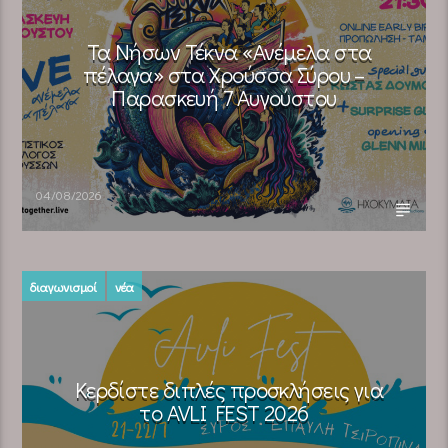
Τα Νήσων Τέκνα «Ανέμελα στα
πέλαγα» στα Χρούσσα Σύρου –
Παρασκευή 7 Αυγούστου
04/08/2026
διαγωνισμοί
νέα
Κερδίστε διπλές προσκλήσεις για
το AVLI FEST 2026