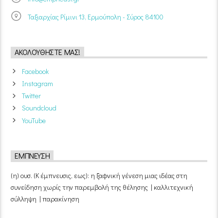
Ταξιαρχίας Ρίμινι 13, Ερμούπολη - Σύρος 84100
ΑΚΟΛΟΥΘΉΣΤΕ ΜΑΣ!
Facebook
Instagram
Twitter
Soundcloud
YouTube
ΈΜΠΝΕΥΣΗ
(η) ουσ. (Κ έμπνευσις, εως): η ξαφνική γένεση μιας ιδέας στη
συνείδηση χωρίς την παρεμβολή της θέλησης | καλλιτεχνική
σύλληψη | παρακίνηση