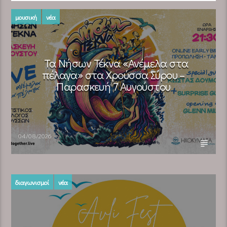
μουσική
νέα
Τα Νήσων Τέκνα «Ανέμελα στα
πέλαγα» στα Χρούσσα Σύρου –
Παρασκευή 7 Αυγούστου
04/08/2026
διαγωνισμοί
νέα