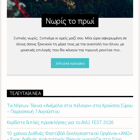
Νωρίς το πρωί
Ξυπνάς νωρίς; Ξυπνάμε κι εμείς μαζί σου. Μία ώρα αφιερωμένη σε
όλους όσους ξεκινούν τη μέρα τους με την ανατολή του ήλιου, με
μουσικές επιλογές που θα κάνουν την πρωινή ρουτίνα πιο
ευχάριστη!
"Νωρίς το πρωί" καθημερινά
(Δευτέρα - Παρασκευή)
06:00 - 07:00 στον Empneusi 107 FM
Info and episodes
ΤΕΛΕΥΤΑΊΑ ΝΈΑ
Τα Νήσων Τέκνα «Ανέμελα στα πέλαγα» στα Χρούσσα Σύρου
– Παρασκευή 7 Αυγούστου
Κερδίστε διπλές προσκλήσεις για το AVLI FEST 2026
10 χρόνια Διεθνές Φεστιβάλ Εκκλησιαστικού Οργάνου «ΑΝΩ»
– Ένας διεθνής πολιτιστικός θεσμός γιορτάζει στη Σύρο​