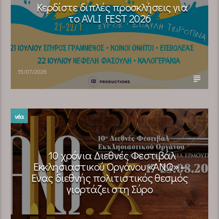
Κερδίστε διπλές προσκλήσεις για
το AVLI FEST 2026
15/07/2026
νέα
10 χρόνια Διεθνές Φεστιβάλ
Εκκλησιαστικού Οργάνου «ΑΝΩ» –
Ένας διεθνής πολιτιστικός θεσμός
γιορτάζει στη Σύρο​