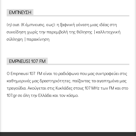
ΈΜΠΝΕΥΣΗ
(η) ουσ. (Κ έμπνευσις, εως): η ξαφνική γένεση μιας ιδέας στη
συνείδηση χωρίς την παρεμβολή της θέλησης | καλλιτεχνική
σύλληψη | παρακίνηση
EMPNEUSI 107 FM
Ο Empneusi 107 FM είναι το ραδιόφωνο που μας συντροφεύει στις
καθημερινές μας δραστηριότητες, παίζοντας τα αγαπημένα μας
τραγούδια. Ακούγεται στις Κυκλάδες στους 107 MHz των FM και στο
107.gr σε όλη την Ελλάδα και τον κόσμο.