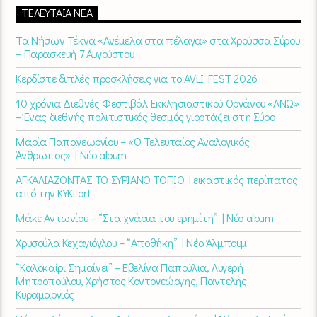
ΤΕΛΕΥΤΑΊΑ ΝΈΑ
Τα Νήσων Τέκνα «Ανέμελα στα πέλαγα» στα Χρούσσα Σύρου
– Παρασκευή 7 Αυγούστου
Κερδίστε διπλές προσκλήσεις για το AVLI FEST 2026
10 χρόνια Διεθνές Φεστιβάλ Εκκλησιαστικού Οργάνου «ΑΝΩ»
– Ένας διεθνής πολιτιστικός θεσμός γιορτάζει στη Σύρο​
Μαρία Παπαγεωργίου – «Ο Τελευταίος Αναλογικός
Άνθρωπος» | Νέο album
ΑΓΚΑΛΙΑΖΟΝΤΑΣ ΤΟ ΣΥΡΙΑΝΟ ΤΟΠΙΟ | εικαστικός περίπατος
από την KYKLart
Μάκε Αντωνίου – “Στα χνάρια του ερημίτη” | Νέο album
Χρυσούλα Κεχαγιόγλου – “Αποθήκη” | Νέο Άλμπουμ
“Καλοκαίρι Σημαίνει” – Εβελίνα Παπούλια, Λυγερή
Μητροπούλου, Χρήστος Κοντογεώργης, Παντελής
Κυραμαργιός