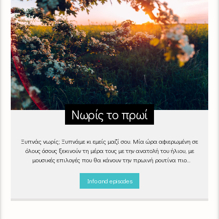
Νωρίς το πρωί
Ξυπνάς νωρίς; Ξυπνάμε κι εμείς μαζί σου. Μία ώρα αφιερωμένη σε
όλους όσους ξεκινούν τη μέρα τους με την ανατολή του ήλιου, με
μουσικές επιλογές που θα κάνουν την πρωινή ρουτίνα πιο
ευχάριστη!
"Νωρίς το πρωί" καθημερινά
(Δευτέρα - Παρασκευή)
06:00 - 07:00 στον Empneusi 107 FM
Info and episodes