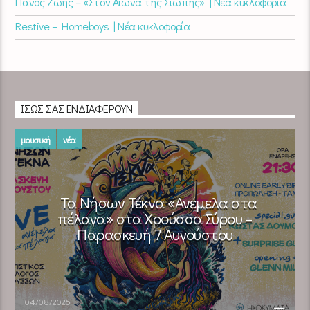
Πάνος Ζώης – «Στον Αιώνα της Σιωπής» | Νέα κυκλοφορία
Restive – Homeboys | Νέα κυκλοφορία
ΊΣΩΣ ΣΑΣ ΕΝΔΙΑΦΈΡΟΥΝ
μουσική
νέα
Τα Νήσων Τέκνα «Ανέμελα στα
πέλαγα» στα Χρούσσα Σύρου –
Παρασκευή 7 Αυγούστου
04/08/2026