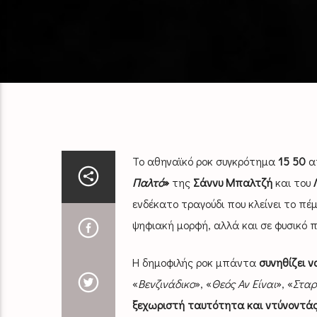
Το αθηναϊκό ροκ συγκρότημα
15 50
απ
Παλτό
»
της
Σάννυ Μπαλτζή
και του
ενδέκατο τραγούδι που κλείνει το πέ
ψηφιακή μορφή, αλλά και σε φυσικό 
Η δημοφιλής ροκ μπάντα
συνηθίζει ν
«
Βενζινάδικο
», «
Θεός Αν Είναι
», «
Σταρ
ξεχωριστή ταυτότητα και ντύνοντάς 