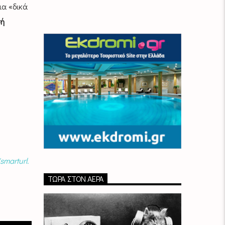
ια «δικά
ρή
/smarturl.
ΤΏΡΑ ΣΤΟΝ ΑΈΡΑ