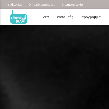
raditorial
#dailyempneusi
επικοινωνία
νέα
εκπομπές
πρόγραμμα