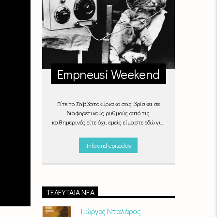
Empneusi Weekend
Είτε το Σαββατοκύριακο σας βρίσκει σε
διαφορετικούς ρυθμούς από τις
καθημερινές είτε όχι, εμείς είμαστε εδώ για
να ντύσουμε μουσικά τις δύο τελευταίες
μέρες της εβδομάδας, δημιουργώντας μία
Info and episodes
μελωδική συνήθεια για ό,τι κι αν κάνετε.
ΤΕΛΕΥΤΑΊΑ ΝΈΑ
Γιώργος Νταλάρας