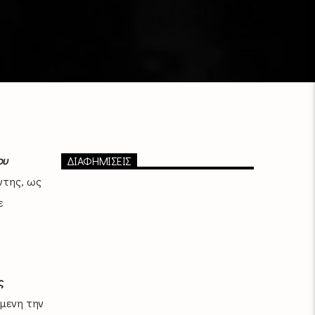
ου
ΔΙΑΦΗΜΙΣΕΙΣ
ντης, ως
ε
ς
όμενη την