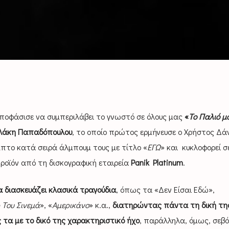
οφάσισε να συμπεριλάβει το γνωστό σε όλους μας
«
Το Παλιό μ
Λάκη Παπαδόπουλου
, το οποίο πρώτος ερμήνευσε ο Χρήστος Δά
μπτο κατά σειρά άλμπουμ τους με τίτλο «
ΕΓΩ
» και κυκλοφορεί σ
προϊόν από τη δισκογραφική εταιρεία
Panik Platinum
.
α διασκευάζει κλασικά τραγούδια
, όπως τα «Δεν Είσαι Εδώ»,
 Του Σινεμά
», «
Αμερικάνο
» κ.α.,
διατηρώντας πάντα τη δική τη
τα με το δικό της χαρακτηριστικό ήχο
, παράλληλα, όμως, σεβ