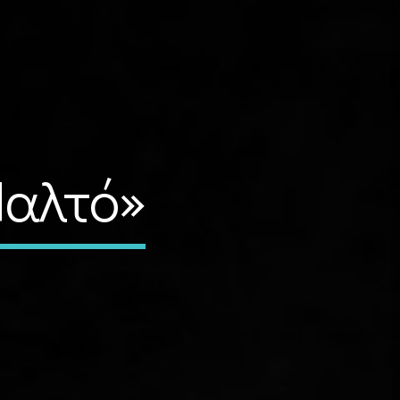
Παλτό»