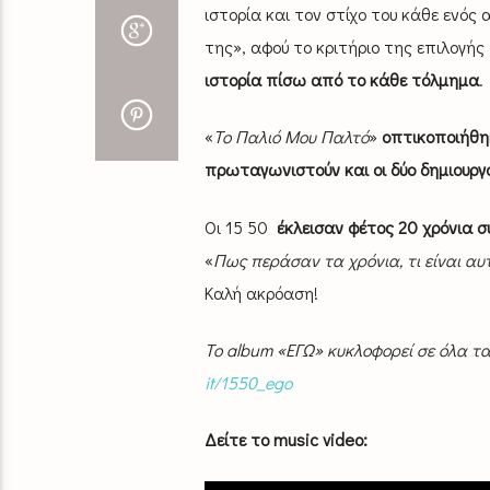
ιστορία και τον στίχο του κάθε ενός
της», αφού το κριτήριο της επιλογής
ιστορία πίσω από το κάθε τόλμημα
.
«
Το Παλιό Μου Παλτό
»
οπτικοποιήθη
πρωταγωνιστούν και οι δύο δημιουργ
Οι 15 50
έκλεισαν φέτος 20 χρόνια σ
«
Πως περάσαν τα χρόνια, τι είναι α
Καλή ακρόαση!
Το album «ΕΓΩ» κυκλοφορεί σε όλα 
it/1550_ego
Δείτε το music video: