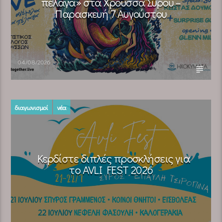
πέλαγα» στα Χρούσσα Σύρου –
Παρασκευή 7 Αυγούστου
04/08/2026
διαγωνισμοί
νέα
Κερδίστε διπλές προσκλήσεις για
το AVLI FEST 2026