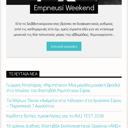
Empneusi Weekend
Είτε το Σαββατοκύριακο σας βρίσκει σε διαφορετικούς ρυθμούς
από τις καθημερινές είτε όχι, εμείς είμαστε εδώ για να ντύσουμε
μουσικά τις δύο τελευταίες μέρες της εβδομάδας, δημιουργώντας
μία μελωδική συνήθεια για ό,τι κι αν κάνετε.
Info and episodes
ΤΕΛΕΥΤΑΊΑ ΝΈΑ
Γιώργος Νταλάρας «Ρεμπέτικο»: Μια μεγάλη μουσική βραδιά
στο πλαίσιο του Φεστιβάλ Ρεμπέτικου Σύρου
Τα Νήσων Τέκνα «Ανέμελα στα πέλαγα» στα Χρούσσα Σύρου
– Παρασκευή 7 Αυγούστου
Κερδίστε διπλές προσκλήσεις για το AVLI FEST 2026
10 χρόνια Διεθνές Φεστιβάλ Εκκλησιαστικού Οργάνου «ΑΝΩ»