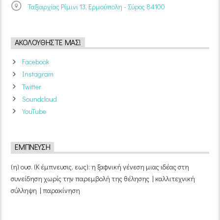
Ταξιαρχίας Ρίμινι 13, Ερμούπολη - Σύρος 84100
ΑΚΟΛΟΥΘΉΣΤΕ ΜΑΣ!
Facebook
Instagram
Twitter
Soundcloud
YouTube
ΈΜΠΝΕΥΣΗ
(η) ουσ. (Κ έμπνευσις, εως): η ξαφνική γένεση μιας ιδέας στη
συνείδηση χωρίς την παρεμβολή της θέλησης | καλλιτεχνική
σύλληψη | παρακίνηση