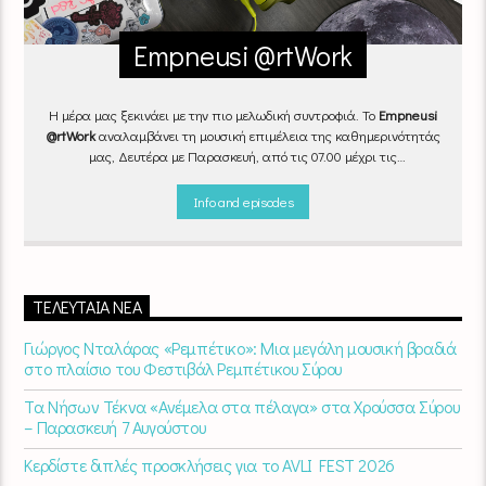
Empneusi @rtWork
Η μέρα μας ξεκινάει με την πιο μελωδική συντροφιά. Το
Empneusi
@rtWork
αναλαμβάνει τη μουσική επιμέλεια της καθημερινότητάς
μας, Δευτέρα με Παρασκευή, από τις 07.00 μέχρι τις
10.00.
Επιλεγμένα τραγούδια
από την
εγχώρια
και τη
διεθνή
σκηνή
εναλλάσσονται αρμονικά, θυμίζοντάς μας πως δουλειά και
Info and episodes
τέχνη πάνε μαζί.
Καθημερινά
(Δευτέρα-Παρασκευή)
07:00 –
10:00
στον
Empneusi 107 FM
.
ΤΕΛΕΥΤΑΊΑ ΝΈΑ
Γιώργος Νταλάρας «Ρεμπέτικο»: Μια μεγάλη μουσική βραδιά
στο πλαίσιο του Φεστιβάλ Ρεμπέτικου Σύρου
Τα Νήσων Τέκνα «Ανέμελα στα πέλαγα» στα Χρούσσα Σύρου
– Παρασκευή 7 Αυγούστου
Κερδίστε διπλές προσκλήσεις για το AVLI FEST 2026