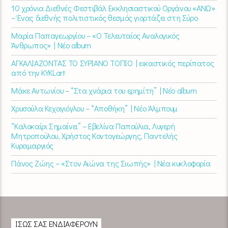
10 χρόνια Διεθνές Φεστιβάλ Εκκλησιαστικού Οργάνου «ΑΝΩ»
– Ένας διεθνής πολιτιστικός θεσμός γιορτάζει στη Σύρο​
Μαρία Παπαγεωργίου – «Ο Τελευταίος Αναλογικός
Άνθρωπος» | Νέο album
ΑΓΚΑΛΙΑΖΟΝΤΑΣ ΤΟ ΣΥΡΙΑΝΟ ΤΟΠΙΟ | εικαστικός περίπατος
από την KYKLart
Μάκε Αντωνίου – “Στα χνάρια του ερημίτη” | Νέο album
Χρυσούλα Κεχαγιόγλου – “Αποθήκη” | Νέο Άλμπουμ
“Καλοκαίρι Σημαίνει” – Εβελίνα Παπούλια, Λυγερή
Μητροπούλου, Χρήστος Κοντογεώργης, Παντελής
Κυραμαργιός
Πάνος Ζώης – «Στον Αιώνα της Σιωπής» | Νέα κυκλοφορία
ΊΣΩΣ ΣΑΣ ΕΝΔΙΑΦΈΡΟΥΝ