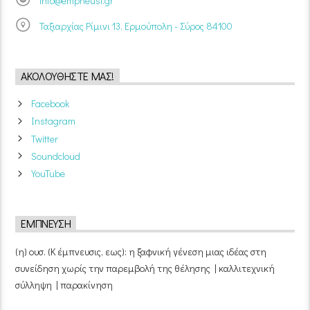
info@empneusi.gr
Ταξιαρχίας Ρίμινι 13, Ερμούπολη - Σύρος 84100
ΑΚΟΛΟΥΘΉΣΤΕ ΜΑΣ!
Facebook
Instagram
Twitter
Soundcloud
YouTube
ΈΜΠΝΕΥΣΗ
(η) ουσ. (Κ έμπνευσις, εως): η ξαφνική γένεση μιας ιδέας στη
συνείδηση χωρίς την παρεμβολή της θέλησης | καλλιτεχνική
σύλληψη | παρακίνηση