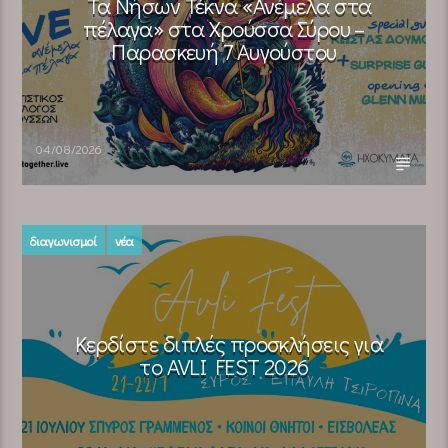
Τα Νήσων Τέκνα «Ανέμελα στα
πέλαγα» στα Χρούσσα Σύρου –
Παρασκευή 7 Αυγούστου
04/08/2026
διαγωνισμοί
νέα
Κερδίστε διπλές προσκλήσεις για
το AVLI FEST 2026