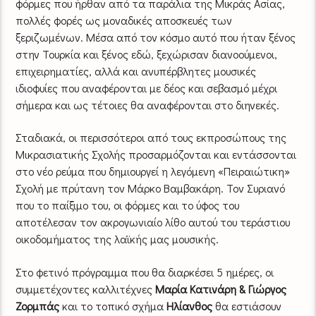
φόρμες που ήρθαν από τα παράλια της Μικράς Ασίας,
πολλές φορές ως μοναδικές αποσκευές των
ξεριζωμένων. Μέσα από τον κόσμο αυτό που ήταν ξένος
στην Τουρκία και ξένος εδώ, ξεχώρισαν διανοούμενοι,
επιχειρηματίες, αλλά και ανυπέρβλητες μουσικές
ιδιοφυίες που αναφέρονται με δέος και σεβασμό μέχρι
σήμερα και ως τέτοιες θα αναφέρονται στο διηνεκές.
Σταδιακά, οι περισσότεροι από τους εκπροσώπους της
Μικρασιατικής Σχολής προσαρμόζονται και εντάσσονται
στο νέο ρεύμα που δημιουργεί η λεγόμενη «Πειραιώτικη»
Σχολή με πρύτανη τον Μάρκο Βαμβακάρη. Τον Συριανό
που το παίξιμο του, οι φόρμες και το ύφος του
αποτέλεσαν τον ακρογωνιαίο λίθο αυτού του τεράστιου
οικοδομήματος της λαϊκής μας μουσικής.
Στο φετινό πρόγραμμα που θα διαρκέσει 5 ημέρες, οι
συμμετέχοντες καλλιτέχνες
Μαρία Κατινάρη & Γιώργος
Ζορμπάς
και το τοπικό σχήμα
Ηλίανθος
θα εστιάσουν