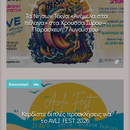
Τα Νήσων Τέκνα «Ανέμελα στα
πέλαγα» στα Χρούσσα Σύρου –
Παρασκευή 7 Αυγούστου
04/08/2026
διαγωνισμοί
νέα
Κερδίστε διπλές προσκλήσεις για
το AVLI FEST 2026