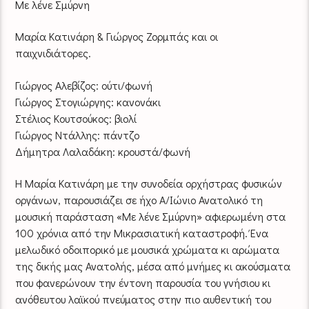
Με λένε Σμύρνη
Μαρία Κατινάρη & Γιώργος Ζορμπάς και οι
παιχνιδιάτορες.
Γιώργος Αλεβίζος: ούτι/φωνή
Γιώργος Στογιώργης: κανονάκι
Στέλιος Κουτσούκος: βιολί
Γιώργος Ντάλλης: πάντζο
Δήμητρα Λαλαδάκη: κρουστά/φωνή
Η Μαρία Κατινάρη με την συνοδεία ορχήστρας φυσικών
οργάνων, παρουσιάζει σε ήχο Α/Ιώνιο Ανατολικό τη
μουσική παράσταση «Με λένε Σμύρνη» αφιερωμένη στα
100 χρόνια από την Μικρασιατική καταστροφή. Ένα
μελωδικό οδοιπορικό με μουσικά χρώματα κι αρώματα
της δικής μας Ανατολής, μέσα από μνήμες κι ακούσματα
που φανερώνουν την έντονη παρουσία του γνήσιου κι
ανόθευτου λαϊκού πνεύματος στην πιο αυθεντική του