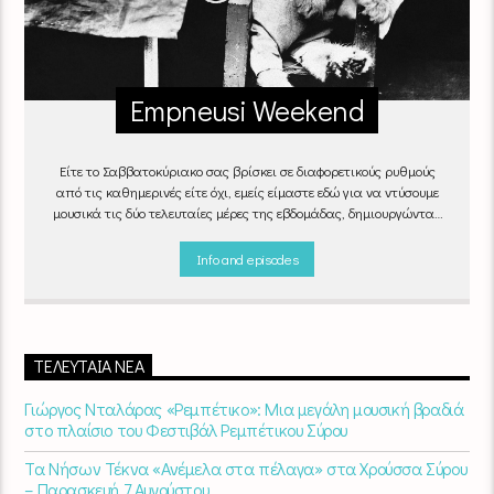
Empneusi Weekend
Είτε το Σαββατοκύριακο σας βρίσκει σε διαφορετικούς ρυθμούς
από τις καθημερινές είτε όχι, εμείς είμαστε εδώ για να ντύσουμε
μουσικά τις δύο τελευταίες μέρες της εβδομάδας, δημιουργώντας
μία μελωδική συνήθεια για ό,τι κι αν κάνετε.
Info and episodes
ΤΕΛΕΥΤΑΊΑ ΝΈΑ
Γιώργος Νταλάρας «Ρεμπέτικο»: Μια μεγάλη μουσική βραδιά
στο πλαίσιο του Φεστιβάλ Ρεμπέτικου Σύρου
Τα Νήσων Τέκνα «Ανέμελα στα πέλαγα» στα Χρούσσα Σύρου
– Παρασκευή 7 Αυγούστου