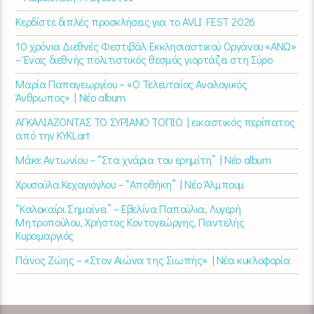
Κερδίστε διπλές προσκλήσεις για το AVLI FEST 2026
10 χρόνια Διεθνές Φεστιβάλ Εκκλησιαστικού Οργάνου «ΑΝΩ»
– Ένας διεθνής πολιτιστικός θεσμός γιορτάζει στη Σύρο​
Μαρία Παπαγεωργίου – «Ο Τελευταίος Αναλογικός
Άνθρωπος» | Νέο album
ΑΓΚΑΛΙΑΖΟΝΤΑΣ ΤΟ ΣΥΡΙΑΝΟ ΤΟΠΙΟ | εικαστικός περίπατος
από την KYKLart
Μάκε Αντωνίου – “Στα χνάρια του ερημίτη” | Νέο album
Χρυσούλα Κεχαγιόγλου – “Αποθήκη” | Νέο Άλμπουμ
“Καλοκαίρι Σημαίνει” – Εβελίνα Παπούλια, Λυγερή
Μητροπούλου, Χρήστος Κοντογεώργης, Παντελής
Κυραμαργιός
Πάνος Ζώης – «Στον Αιώνα της Σιωπής» | Νέα κυκλοφορία