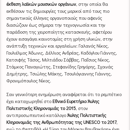
έκθεση λαϊκών μουσικών οργάνων
, στην οποία θα
εκθέσουν τις δημιουργίες τους μερικοί από τους πιο
σημαντικούς έλληνες οργανοποιούς που αφενός
διασώζουν έως σήμερα την τεχνογνωσία και την
παράδοση της χειροποίητης κατασκευής, αφετέρου
έχουν εισαγάγει καινοτομίες στη χρήση υλικών, στην
ανάπτυξη τεχνικών και εργαλείων: Γαλανός Νίκος,
Γουλιέλμος Άδωνις, Δέλλιος Ανδρέας, Καδόγλου Γιάννης,
Κατσιφής Τάσος, Μιλτιάδου Σάββας, Παΐσιος Νίκος,
Στάμκος Παναγιώτης, Στεφανίδης Γρηγόρης, Σχοινάς
Δημήτρης, Τσιώλης Μάκης, Τσουλόγιαννης Γιάννης,
Φρονιμόπουλος Νίκος.
Σαν γενικότερη ενημέρωση αναφέρεται ότι το ρεμπέτικο
έχει καταχωρηθεί στο
Εθνικό Ευρετήριο Άυλης
Πολιτιστικής Κληρονομιάς το 2015
, στον
αντιπροσωπευτικό κατάλογο
Άυλης Πολιτιστικής
Κληρονομιάς της Ανθρωπότητας της UNESCO το 2017
,
ενώ το Φεστιβάλ «Η Σύρα του Μάρκου Βαμβακάρη» έχει