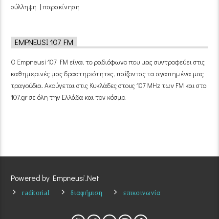
σύλληψη | παρακίνηση
EMPNEUSI 107 FM
Ο Empneusi 107 FM είναι το ραδιόφωνο που μας συντροφεύει στις
καθημερινές μας δραστηριότητες, παίζοντας τα αγαπημένα μας
τραγούδια. Ακούγεται στις Κυκλάδες στους 107 MHz των FM και στο
107.gr σε όλη την Ελλάδα και τον κόσμο.
Powered by Empneusi.Net
raditorial
διαφήμιση
επικοινωνία