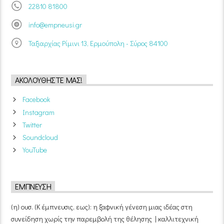
22810 81800
info@empneusi.gr
Ταξιαρχίας Ρίμινι 13, Ερμούπολη - Σύρος 84100
ΑΚΟΛΟΥΘΉΣΤΕ ΜΑΣ!
Facebook
Instagram
Twitter
Soundcloud
YouTube
ΈΜΠΝΕΥΣΗ
(η) ουσ. (Κ έμπνευσις, εως): η ξαφνική γένεση μιας ιδέας στη
συνείδηση χωρίς την παρεμβολή της θέλησης | καλλιτεχνική