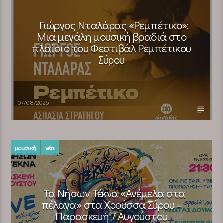
Γιώργος Νταλάρας «Ρεμπέτικο»:
Μια μεγάλη μουσική βραδιά στο
πλαίσιο του Φεστιβάλ Ρεμπέτικου
Σύρου
07/08/2026
μουσική
νέα
Τα Νήσων Τέκνα «Ανέμελα στα
πέλαγα» στα Χρούσσα Σύρου –
Παρασκευή 7 Αυγούστου