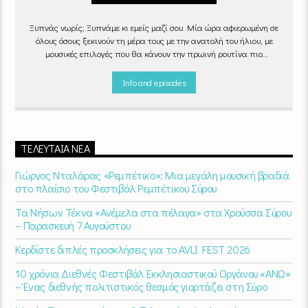
Ξυπνάς νωρίς; Ξυπνάμε κι εμείς μαζί σου. Μία ώρα αφιερωμένη σε
όλους όσους ξεκινούν τη μέρα τους με την ανατολή του ήλιου, με
μουσικές επιλογές που θα κάνουν την πρωινή ρουτίνα πιο
ευχάριστη!
"Νωρίς το πρωί" καθημερινά
(Δευτέρα - Παρασκευή)
06:00 - 07:00 στον Empneusi 107 FM
Info and episodes
ΤΕΛΕΥΤΑΊΑ ΝΈΑ
Γιώργος Νταλάρας «Ρεμπέτικο»: Μια μεγάλη μουσική βραδιά
στο πλαίσιο του Φεστιβάλ Ρεμπέτικου Σύρου
Τα Νήσων Τέκνα «Ανέμελα στα πέλαγα» στα Χρούσσα Σύρου
– Παρασκευή 7 Αυγούστου
Κερδίστε διπλές προσκλήσεις για το AVLI FEST 2026
10 χρόνια Διεθνές Φεστιβάλ Εκκλησιαστικού Οργάνου «ΑΝΩ»
– Ένας διεθνής πολιτιστικός θεσμός γιορτάζει στη Σύρο​