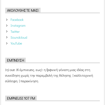
ΑΚΟΛΟΥΘΉΣΤΕ ΜΑΣ!
Facebook
Instagram
Twitter
Soundcloud
YouTube
ΈΜΠΝΕΥΣΗ
(η) ουσ. (Κ έμπνευσις, εως): η ξαφνική γένεση μιας ιδέας στη
συνείδηση χωρίς την παρεμβολή της θέλησης | καλλιτεχνική
σύλληψη | παρακίνηση
EMPNEUSI 107 FM