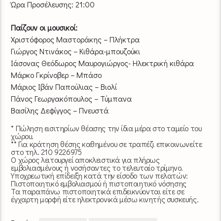
Ώρα Προσέλευσης: 21:00
Παίζουν οι μουσικοί:
Χριστόφορος Μαστοράκης – Πλήκτρα
Γιώργος Ντινάκος – Κιθάρα-μπουζούκι
Ιάσονας Θεόδωρος Μαυρογιώργος- Ηλεκτρική κιθάρα
Μάρκο Γκρίνοβερ – Μπάσο
Μάριος Ιβάν Παπούλιας – Βιολί
Πάνος Γεωργακόπουλος – Τύμπανα
Βασίλης Δεφίγγος – Πνευστά
* Πώληση εισιτηρίων θέασης την ίδια μέρα στο ταμείο του
χώρου.
** Για κράτηση θέσης καθημένου σε τραπέζι επικοινωνείτε
στο τηλ. 210 9226975
Ο χώρος λειτουργεί αποκλειστικά για πλήρως
εμβολιασμένους ή νοσήσαντες το τελευταίο τρίμηνο.
Υποχρεωτική επίδειξη κατά την είσοδο των πελατών:
Πιστοποιητικό εμβολιασμού ή πιστοποιητικό νόσησης
Τα παραπάνω πιστοποιητικά επιδεικνύονται είτε σε
έγχαρτη μορφή είτε ηλεκτρονικά μέσω κινητής συσκευής.