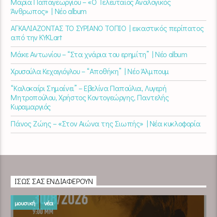
Μαρία Παπαγεωργίου – «Ο Τελευταίος Αναλογικός
Άνθρωπος» | Νέο album
ΑΓΚΑΛΙΑΖΟΝΤΑΣ ΤΟ ΣΥΡΙΑΝΟ ΤΟΠΙΟ | εικαστικός περίπατος
από την KYKLart
Μάκε Αντωνίου – “Στα χνάρια του ερημίτη” | Νέο album
Χρυσούλα Κεχαγιόγλου – “Αποθήκη” | Νέο Άλμπουμ
“Καλοκαίρι Σημαίνει” – Εβελίνα Παπούλια, Λυγερή
Μητροπούλου, Χρήστος Κοντογεώργης, Παντελής
Κυραμαργιός
Πάνος Ζώης – «Στον Αιώνα της Σιωπής» | Νέα κυκλοφορία
ΊΣΩΣ ΣΑΣ ΕΝΔΙΑΦΈΡΟΥΝ
μουσική
νέα