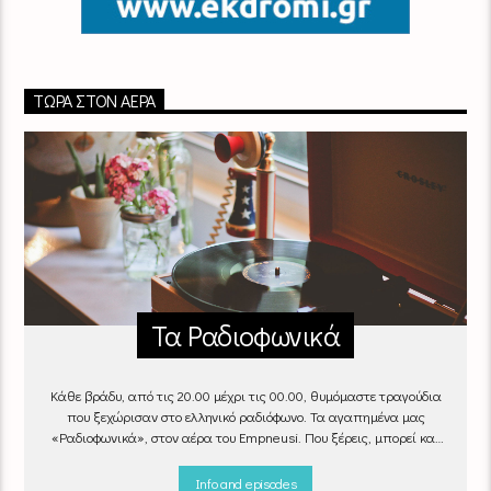
ΤΏΡΑ ΣΤΟΝ ΑΈΡΑ
Τα Ραδιοφωνικά
Κάθε βράδυ, από τις 20.00 μέχρι τις 00.00, θυμόμαστε τραγούδια
που ξεχώρισαν στο ελληνικό ραδιόφωνο. Τα αγαπημένα μας
«Ραδιοφωνικά», στον αέρα του Empneusi. Που ξέρεις, μπορεί και
το δικό σου αγαπημένο τραγούδι να βρίσκεται μέσα σ’ αυτά!
Κάθε
βράδυ 20
:00 – 00:00
στον
Empneusi 107 FM
.
Info and episodes