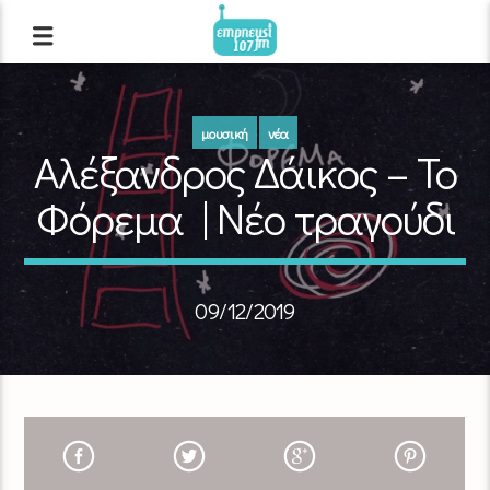
μουσική
νέα
Αλέξανδρος Δάικος – Το
Φόρεμα | Νέο τραγούδι
09/12/2019