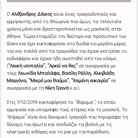
Ο
Αλέξανδρος Δάικος
είναι ένας τραγουδοποιός και
ερμηνευτής από τη Φλώρινα που όμως τα τελευταία
χρόνια μένει και δραστηριοποιείται ως μουσικός στην
Αθήνα. Τώρα ετοιμάζει τον δεύτερο και προσωπικό του
δίσκο και έχει κυκλοφορήσει στο διαδύκτιο μεγάλο μέρος
του και πολλά από τα τραγούδια του έχουν κεντρίσει το
ενδιαφέρον και έχουν ήδη αγαπηθεί από τον κόσμο
(
‘’Λευκή ισοπαλία’’, ‘’Αρκεί να θες’’
σε συνεργασία με
τους
Λεωνίδα Μπαλάφα, Βασίλη Ράλλη, Αλκιβιάδη
Μαγγόνα, ‘’Μικρό μου θαύμα’’, ‘’Χαμένη ευκαιρία’’
σε
συνεργασία με τη
Νίκη Γρανά
κ.α.).
Στις 7/12/2019 κυκλοφόρησε το
‘’Φόρεμα’’,
το οποίο
ερμηνεύει και υπογράφει τους στίχους και τη μουσική. Το
‘Φόρεμα’’ είναι ένα δυναμικό τραγούδι που περιγράφει τη
δύναμη του έρωτα και συνδυάζει τα βιολιά με τις
ηλεκτρικές κιθάρες και το ροκ με τηνπαράδοση.