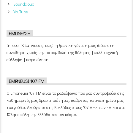
Soundcloud
YouTube
ΈΜΠΝΕΥΣΗ
(η) ουσ. (Κ έμπνευσις, εως): η ξαφνική γένεση μιας ιδέας στη
συνείδηση χωρίς την παρεμβολή της θέλησης | καλλιτεχνική
σύλληψη | παρακίνηση
EMPNEUSI 107 FM
Ο Empneusi 107 FM είναι το ραδιόφωνο που μας συντροφεύει στις
καθημερινές μας δραστηριότητες, παίζοντας τα αγαπημένα μας
τραγούδια. Ακούγεται στις Κυκλάδες στους 107 MHz των FM και στο
107.gr σε όλη την Ελλάδα και τον κόσμο.