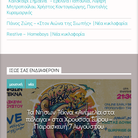
“Καλοκαίρι Σημαίνει” – Εβελίνα Παπούλια, Λυγερή
Μητροπούλου, Χρήστος Κοντογεώργης, Παντελής
Κυραμαργιός
Πάνος Ζώης – «Στον Αιώνα της Σιωπής» | Νέα κυκλοφορία
Restive – Homeboys | Νέα κυκλοφορία
ΊΣΩΣ ΣΑΣ ΕΝΔΙΑΦΈΡΟΥΝ
μουσική
νέα
Τα Νήσων Τέκνα «Ανέμελα στα
πέλαγα» στα Χρούσσα Σύρου –
Παρασκευή 7 Αυγούστου