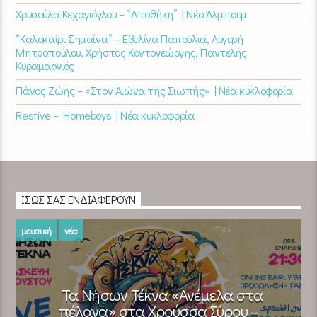
Χρυσούλα Κεχαγιόγλου – “Αποθήκη” | Νέο Άλμπουμ
“Καλοκαίρι Σημαίνει” – Εβελίνα Παπούλια, Λυγερή
Μητροπούλου, Χρήστος Κοντογεώργης, Παντελής
Κυραμαργιός
Πάνος Ζώης – «Στον Αιώνα της Σιωπής» | Νέα κυκλοφορία
Restive – Homeboys | Νέα κυκλοφορία
ΊΣΩΣ ΣΑΣ ΕΝΔΙΑΦΈΡΟΥΝ
μουσική
νέα
Τα Νήσων Τέκνα «Ανέμελα στα
πέλαγα» στα Χρούσσα Σύρου –