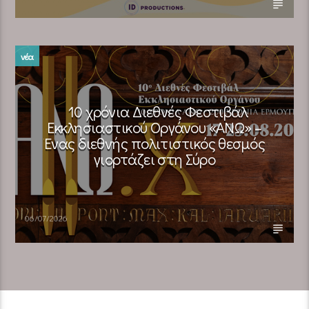
νέα
10 χρόνια Διεθνές Φεστιβάλ
Εκκλησιαστικού Οργάνου «ΑΝΩ» –
Ένας διεθνής πολιτιστικός θεσμός
γιορτάζει στη Σύρο​
06/07/2026