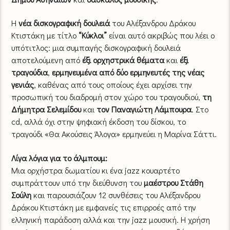
Η
νέα δισκογραφική
δουλειά
του Αλέξανδρου Δράκου
Κτιστάκη με τίτλο
“Κύκλοι”
είναι αυτό ακριβώς που λέει ο
υπότιτλος: μια συμπαγής δισκογραφική δουλειά
αποτελούμενη από
έξι ορχηστρικά θέματα
και
έξι
τραγούδια
,
ερμηνευμένα από δύο ερμηνευτές της νέας
γενιάς
, καθένας από τους οποίους έχει αρχίσει την
προσωπική του διαδρομή στον χώρο του τραγουδιού,
τη
Δήμητρα Σελεμίδου
και
τον
Παναγιώτη Λάμπουρα
. Στo
cd, αλλά όχι στην ψηφιακή έκδοση του δίσκου, το
τραγούδι «Θα Aκούσεις Άλογα» ερμηνεύει η Μαρίνα Σάττι.
Λίγα λόγια για το άλμπουμ:
Μια ορχήστρα δωματίου κι ένα jazz κουαρτέτο
συμπράττουν υπό την διεύθυνση του
μαέστρου Στάθη
Σούλη
και παρουσιάζουν 12 συνθέσεις του Αλέξανδρου
Δράκου Κτιστάκη με εμφανείς τις επιρροές από την
ελληνική παράδοση αλλά και την jazz μουσική. Η χρήση