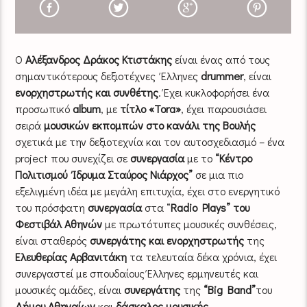
Ο
Αλέξανδρος Δράκος Κτιστάκης
είναι ένας από τους
σημαντικότερους δεξιοτέχνες Έλληνες
drummer
, είναι
ενορχηστρωτής και συνθέτης
. Έχει κυκλοφορήσει ένα
προσωπικό
album
, με
τίτλο «Tora»
, έχει παρουσιάσει
σειρά
μουσικών εκπομπών στο κανάλι της Βουλής
σχετικά με την δεξιοτεχνία και τον αυτοσχεδιασμό – ένα
project που συνεχίζει σε
συνεργασία
με το
“Κέντρο
Πολιτισμού Ίδρυμα Σταύρος Νιάρχος”
σε μια πιο
εξελιγμένη ιδέα με μεγάλη επιτυχία, έχει στο ενεργητικό
του πρόσφατη
συνεργασία
στα “
Radio Plays” του
Φεστιβάλ Αθηνών
με πρωτότυπες μουσικές συνθέσεις,
είναι σταθερός
συνεργάτης και ενορχηστρωτής
της
Ελευθερίας Αρβανιτάκη
τα τελευταία δέκα χρόνια, έχει
συνεργαστεί με σπουδαίους Έλληνες ερμηνευτές και
μουσικές ομάδες, είναι
συνεργάτης
της
“Big Band”
του
Δήμου Αθηναίων
και
δάσκαλος μουσικής
.