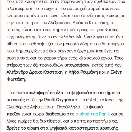
του jazz κουαρτέτου στην παραγωγή των συνθέσεων του
άλμπουμ και τα στοιχεία του αυτοσχεδιασμού που είναι
ενσωματωμένα στο έργο, είναι και ο συνδετικός κρίκος με
την ταυτότητα του Αλέξανδρου Δράκου Κτιστάκη, ο
οποίος είναι από τους σημαντικότερους εκπροσώπους
της σύγχρονης jazz στην Ελλάδα. Με λίγα λόγια είναι ένα
album που καθρεφτίζει τον μουσικό κόσμο του δημιουργού
του, δημιουργώντας ένα σύγχρονο έργο μεν που έχει τα
συστατικά και το χαρακτήρα ενός κλασσικού έργου. Τους
στίχους
των έξι τραγουδιών
υπογράφουν
, εκτός από τον
Αλέξανδρο Δράκο Κτιστάκη
, η
Λήδα Ρουμάνη
και η
Ελένη
Φωτάκη
.
Tο album
κυκλοφορεί σε όλα τα ψηφιακά καταστήματα
μουσικής
από την
Panik Oxygen
και το rEAct, το label της
Ελευθερίας Αρβανιτάκη. Παράλληλα, το
φυσικό
προϊόν
είναι τώρα
διαθέσιμο
στο
e-shop της Panik
και σε
λίγες ημέρες θα διατίθεται και από τα καταστήματα.
Βρείτε το album στα ψηφιακά καταστήματα μουσικής