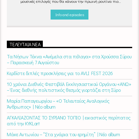
μουσικές επιλογές που θα κάνουν την πρωινή ρουτίνα πιο
ευχάριστη!
"Νωρίς το πρωί" καθημερινά
(Δευτέρα - Παρασκευή)
06:00 - 07:00 στον Empneusi 107 FM
Info and episodes
ΤΕΛΕΥΤΑΊΑ ΝΈΑ
Τα Νήσων Τέκνα «Ανέμελα στα πέλαγα» στα Χρούσσα Σύρου
– Παρασκευή 7 Αυγούστου
Κερδίστε διπλές προσκλήσεις για το AVLI FEST 2026
10 χρόνια Διεθνές Φεστιβάλ Εκκλησιαστικού Οργάνου «ΑΝΩ»
– Ένας διεθνής πολιτιστικός θεσμός γιορτάζει στη Σύρο​
Μαρία Παπαγεωργίου – «Ο Τελευταίος Αναλογικός
Άνθρωπος» | Νέο album
ΑΓΚΑΛΙΑΖΟΝΤΑΣ ΤΟ ΣΥΡΙΑΝΟ ΤΟΠΙΟ | εικαστικός περίπατος
από την KYKLart
Μάκε Αντωνίου – “Στα χνάρια του ερημίτη” | Νέο album