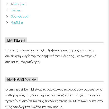
Instagram
Twitter
Soundcloud
YouTube
ΈΜΠΝΕΥΣΗ
(η) ουσ. (Κ έμπνευσις, εως): η ξαφνική γένεση μιας ιδέας στη
συνείδηση χωρίς την παρεμβολή της θέλησης | καλλιτεχνική
σύλληψη | παρακίνηση
EMPNEUSI 107 FM
Ο Empneusi 107 FM είναι το ραδιόφωνο που μας συντροφεύει στις
καθημερινές μας δραστηριότητες, παίζοντας τα αγαπημένα μας
τραγούδια. Ακούγεται στις Κυκλάδες στους 107 MHz των FM και στο
107.gr σε όλη την Ελλάδα και τον κόσμο.