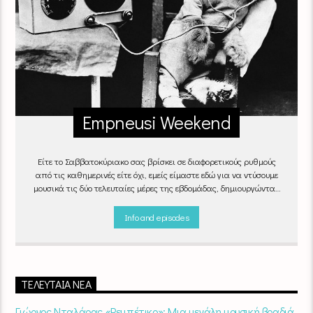
Empneusi Weekend
Είτε το Σαββατοκύριακο σας βρίσκει σε διαφορετικούς ρυθμούς
από τις καθημερινές είτε όχι, εμείς είμαστε εδώ για να ντύσουμε
μουσικά τις δύο τελευταίες μέρες της εβδομάδας, δημιουργώντας
μία μελωδική συνήθεια για ό,τι κι αν κάνετε.
Info and episodes
ΤΕΛΕΥΤΑΊΑ ΝΈΑ
Γιώργος Νταλάρας «Ρεμπέτικο»: Μια μεγάλη μουσική βραδιά