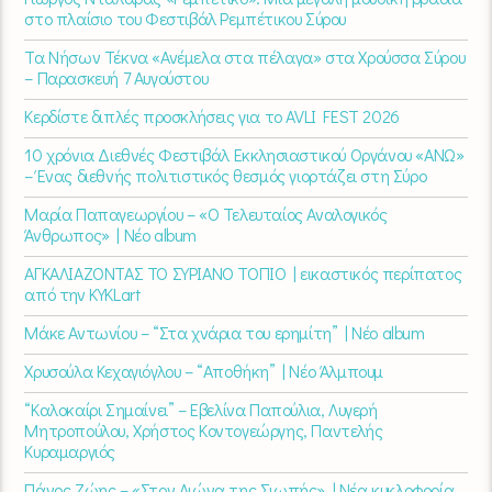
στο πλαίσιο του Φεστιβάλ Ρεμπέτικου Σύρου
Τα Νήσων Τέκνα «Ανέμελα στα πέλαγα» στα Χρούσσα Σύρου
– Παρασκευή 7 Αυγούστου
Κερδίστε διπλές προσκλήσεις για το AVLI FEST 2026
10 χρόνια Διεθνές Φεστιβάλ Εκκλησιαστικού Οργάνου «ΑΝΩ»
– Ένας διεθνής πολιτιστικός θεσμός γιορτάζει στη Σύρο​
Μαρία Παπαγεωργίου – «Ο Τελευταίος Αναλογικός
Άνθρωπος» | Νέο album
ΑΓΚΑΛΙΑΖΟΝΤΑΣ ΤΟ ΣΥΡΙΑΝΟ ΤΟΠΙΟ | εικαστικός περίπατος
από την KYKLart
Μάκε Αντωνίου – “Στα χνάρια του ερημίτη” | Νέο album
Χρυσούλα Κεχαγιόγλου – “Αποθήκη” | Νέο Άλμπουμ
“Καλοκαίρι Σημαίνει” – Εβελίνα Παπούλια, Λυγερή
Μητροπούλου, Χρήστος Κοντογεώργης, Παντελής
Κυραμαργιός
Πάνος Ζώης – «Στον Αιώνα της Σιωπής» | Νέα κυκλοφορία