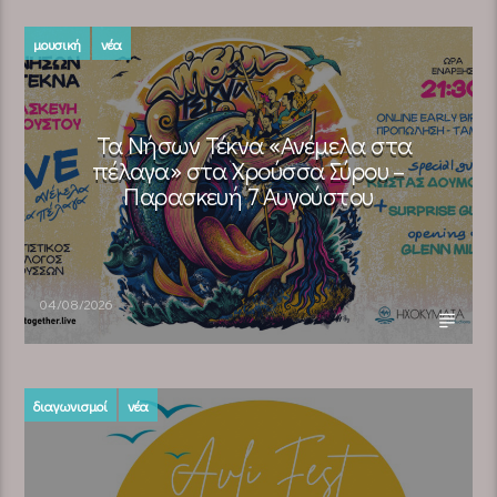
μουσική
νέα
Τα Νήσων Τέκνα «Ανέμελα στα
πέλαγα» στα Χρούσσα Σύρου –
Παρασκευή 7 Αυγούστου
04/08/2026
διαγωνισμοί
νέα