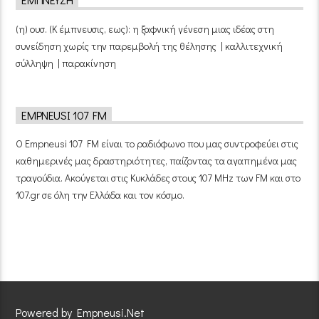
ΈΜΠΝΕΥΣΗ
(η) ουσ. (Κ έμπνευσις, εως): η ξαφνική γένεση μιας ιδέας στη
συνείδηση χωρίς την παρεμβολή της θέλησης | καλλιτεχνική
σύλληψη | παρακίνηση
EMPNEUSI 107 FM
Ο Empneusi 107 FM είναι το ραδιόφωνο που μας συντροφεύει στις
καθημερινές μας δραστηριότητες, παίζοντας τα αγαπημένα μας
τραγούδια. Ακούγεται στις Κυκλάδες στους 107 MHz των FM και στο
107.gr σε όλη την Ελλάδα και τον κόσμο.
Powered by Empneusi.Net