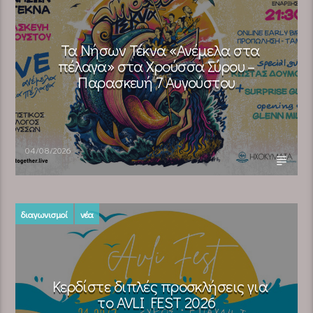
Τα Νήσων Τέκνα «Ανέμελα στα
πέλαγα» στα Χρούσσα Σύρου –
Παρασκευή 7 Αυγούστου
04/08/2026
διαγωνισμοί
νέα
Κερδίστε διπλές προσκλήσεις για
το AVLI FEST 2026