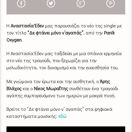
H
Aναστασία Έδεν
μας παρουσιάζει το νέο της single με
τον τίτλο
“Δε φτάνει μόνο ν’αγαπάς”
, από την
Panik
Oxygen
.
Η Αναστασία Έδεν μας ταξιδεύει με μια σπάνια ερμηνεία
στο νέο της τραγούδι, που ξεχωρίζει για την
μελωδικότητα, τον δυναμισμό και την ευαισθησία του.
Με γνώμονα τον έρωτα και την αισθητική, ο
Άρης
Βλάχος
και ο
Νίκος Μωραΐτης
συνθέτουν ένα τραγούδι
αγάπης συμπορευόμενο των ημερών με μακρά πνοή.
Βρείτε το “Δε φτάνει μόνο ν’ αγαπάς” στα ψηφιακά
καταστήματα μουσικής:
εδώ