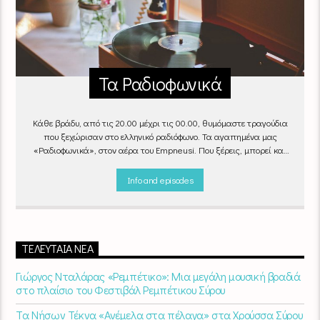
Τα Ραδιοφωνικά
Κάθε βράδυ, από τις 20.00 μέχρι τις 00.00, θυμόμαστε τραγούδια
που ξεχώρισαν στο ελληνικό ραδιόφωνο. Τα αγαπημένα μας
«Ραδιοφωνικά», στον αέρα του Empneusi. Που ξέρεις, μπορεί και
το δικό σου αγαπημένο τραγούδι να βρίσκεται μέσα σ’ αυτά!
Κάθε
βράδυ 20
:00 – 00:00
στον
Empneusi 107 FM
.
Info and episodes
ΤΕΛΕΥΤΑΊΑ ΝΈΑ
Γιώργος Νταλάρας «Ρεμπέτικο»: Μια μεγάλη μουσική βραδιά
στο πλαίσιο του Φεστιβάλ Ρεμπέτικου Σύρου
Τα Νήσων Τέκνα «Ανέμελα στα πέλαγα» στα Χρούσσα Σύρου