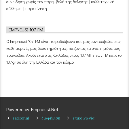
συνείδηση χωρίς την παρεμβολή της θέλησης | καλλιτεχνική
σύλληψη | παρακίνηση
EMPNEUSI 107 FM
Ο Empneusi 107 FM είναι το ραδιόφωνο που μας συντροφεύει στις
καθημερινές μας δραστηριότητες, παίζοντας τα αγαπημένα μας
τραγούδια. Ακούγεται στις Κυκλάδες στους 107 MHz των FM και στο
107.gr σε όλη την Ελλάδα και τον κόσμο.
Powered by Empneusi.Net
raditorial
διαφήμιση
επικοινωνία