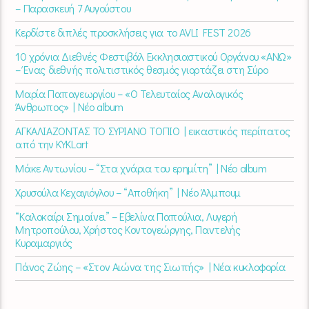
– Παρασκευή 7 Αυγούστου
Κερδίστε διπλές προσκλήσεις για το AVLI FEST 2026
10 χρόνια Διεθνές Φεστιβάλ Εκκλησιαστικού Οργάνου «ΑΝΩ»
– Ένας διεθνής πολιτιστικός θεσμός γιορτάζει στη Σύρο​
Μαρία Παπαγεωργίου – «Ο Τελευταίος Αναλογικός
Άνθρωπος» | Νέο album
ΑΓΚΑΛΙΑΖΟΝΤΑΣ ΤΟ ΣΥΡΙΑΝΟ ΤΟΠΙΟ | εικαστικός περίπατος
από την KYKLart
Μάκε Αντωνίου – “Στα χνάρια του ερημίτη” | Νέο album
Χρυσούλα Κεχαγιόγλου – “Αποθήκη” | Νέο Άλμπουμ
“Καλοκαίρι Σημαίνει” – Εβελίνα Παπούλια, Λυγερή
Μητροπούλου, Χρήστος Κοντογεώργης, Παντελής
Κυραμαργιός
Πάνος Ζώης – «Στον Αιώνα της Σιωπής» | Νέα κυκλοφορία