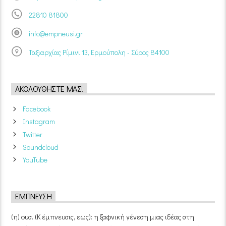
22810 81800
info@empneusi.gr
Ταξιαρχίας Ρίμινι 13, Ερμούπολη - Σύρος 84100
ΑΚΟΛΟΥΘΉΣΤΕ ΜΑΣ!
Facebook
Instagram
Twitter
Soundcloud
YouTube
ΈΜΠΝΕΥΣΗ
(η) ουσ. (Κ έμπνευσις, εως): η ξαφνική γένεση μιας ιδέας στη