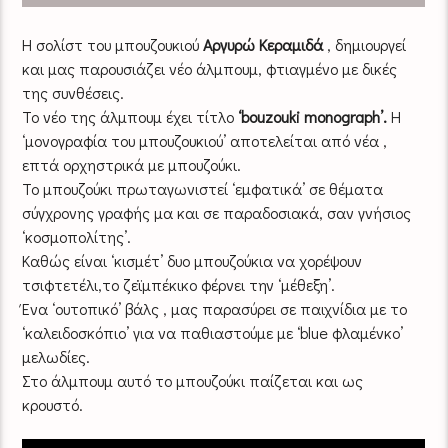
H σολίστ του μπουζουκιού
Αργυρώ Κεραμιδά
, δημιουργεί
και μας παρουσιάζει νέο άλμπουμ, φτιαγμένο με δικές
της συνθέσεις.
Το νέο της άλμπουμ έχει τίτλο
‘bouzouki monograph’.
Η
‘μονογραφία του μπουζουκιού’ αποτελείται από νέα ,
επτά ορχηστρικά με μπουζούκι.
Το μπουζούκι πρωταγωνιστεί ‘εμφατικά’ σε θέματα
σύγχρονης γραφής μα και σε παραδοσιακά, σαν γνήσιος
‘κοσμοπολίτης’.
Καθώς είναι ‘κισμέτ’ δυο μπουζούκια να χορέψουν
τσιφτετέλι,το ζεϊμπέκικο φέρνει την ‘μέθεξη’.
Ένα ‘ουτοπικό’ βάλς , μας παρασύρει σε παιχνίδια με το
‘καλειδοσκόπιο’ για να παθιαστούμε με ‘blue φλαμένκο’
μελωδίες.
Στο άλμπουμ αυτό το μπουζούκι παίζεται και ως
κρουστό.