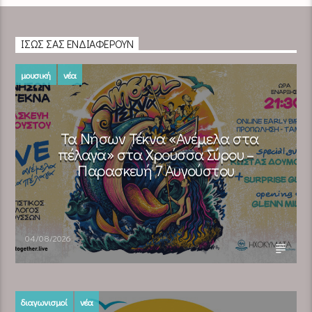
ΊΣΩΣ ΣΑΣ ΕΝΔΙΑΦΈΡΟΥΝ
μουσική
νέα
Τα Νήσων Τέκνα «Ανέμελα στα
πέλαγα» στα Χρούσσα Σύρου –
Παρασκευή 7 Αυγούστου
04/08/2026
διαγωνισμοί
νέα