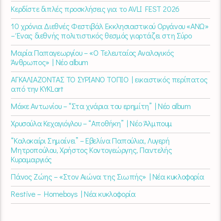
Κερδίστε διπλές προσκλήσεις για το AVLI FEST 2026
10 χρόνια Διεθνές Φεστιβάλ Εκκλησιαστικού Οργάνου «ΑΝΩ»
– Ένας διεθνής πολιτιστικός θεσμός γιορτάζει στη Σύρο​
Μαρία Παπαγεωργίου – «Ο Τελευταίος Αναλογικός
Άνθρωπος» | Νέο album
ΑΓΚΑΛΙΑΖΟΝΤΑΣ ΤΟ ΣΥΡΙΑΝΟ ΤΟΠΙΟ | εικαστικός περίπατος
από την KYKLart
Μάκε Αντωνίου – “Στα χνάρια του ερημίτη” | Νέο album
Χρυσούλα Κεχαγιόγλου – “Αποθήκη” | Νέο Άλμπουμ
“Καλοκαίρι Σημαίνει” – Εβελίνα Παπούλια, Λυγερή
Μητροπούλου, Χρήστος Κοντογεώργης, Παντελής
Κυραμαργιός
Πάνος Ζώης – «Στον Αιώνα της Σιωπής» | Νέα κυκλοφορία
Restive – Homeboys | Νέα κυκλοφορία