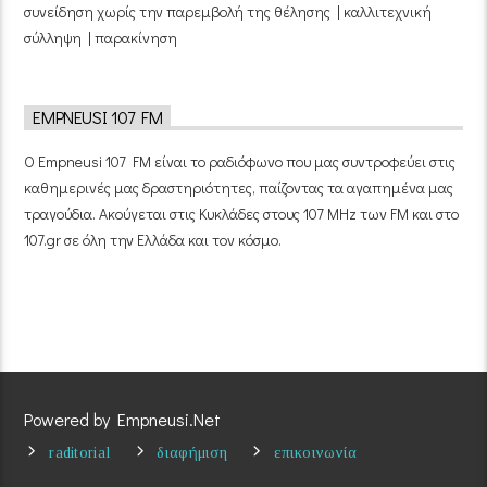
συνείδηση χωρίς την παρεμβολή της θέλησης | καλλιτεχνική
σύλληψη | παρακίνηση
EMPNEUSI 107 FM
Ο Empneusi 107 FM είναι το ραδιόφωνο που μας συντροφεύει στις
καθημερινές μας δραστηριότητες, παίζοντας τα αγαπημένα μας
τραγούδια. Ακούγεται στις Κυκλάδες στους 107 MHz των FM και στο
107.gr σε όλη την Ελλάδα και τον κόσμο.
Powered by Empneusi.Net
raditorial
διαφήμιση
επικοινωνία