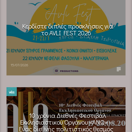
Κερδίστε διπλές προσκλήσεις για
το AVLI FEST 2026
15/07/2026
νέα
10 χρόνια Διεθνές Φεστιβάλ
Εκκλησιαστικού Οργάνου «ΑΝΩ» –
Ένας διεθνής πολιτιστικός θεσμός