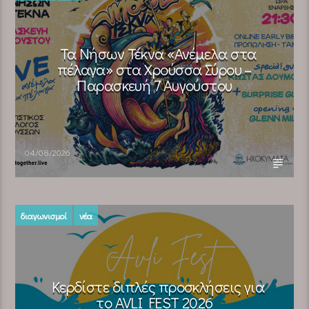
Τα Νήσων Τέκνα «Ανέμελα στα
πέλαγα» στα Χρούσσα Σύρου –
Παρασκευή 7 Αυγούστου
04/08/2026
διαγωνισμοί
νέα
Κερδίστε διπλές προσκλήσεις για
το AVLI FEST 2026