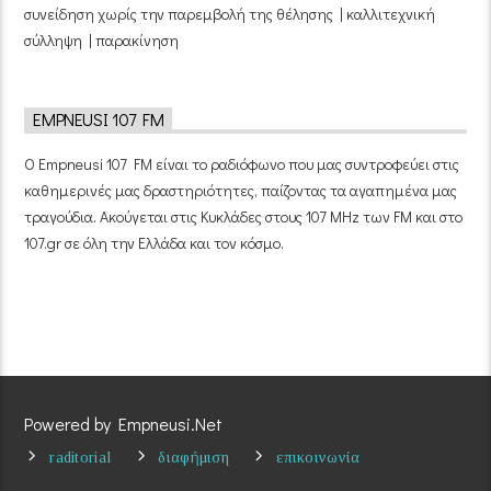
συνείδηση χωρίς την παρεμβολή της θέλησης | καλλιτεχνική
σύλληψη | παρακίνηση
EMPNEUSI 107 FM
Ο Empneusi 107 FM είναι το ραδιόφωνο που μας συντροφεύει στις
καθημερινές μας δραστηριότητες, παίζοντας τα αγαπημένα μας
τραγούδια. Ακούγεται στις Κυκλάδες στους 107 MHz των FM και στο
107.gr σε όλη την Ελλάδα και τον κόσμο.
Powered by Empneusi.Net
raditorial
διαφήμιση
επικοινωνία