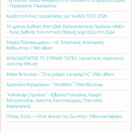
– Παρασκευή 7 Αυγούστου
Κερδίστε διπλές προσκλήσεις για το AVLI FEST 2026
10 χρόνια Διεθνές Φεστιβάλ Εκκλησιαστικού Οργάνου «ΑΝΩ»
– Ένας διεθνής πολιτιστικός θεσμός γιορτάζει στη Σύρο​
Μαρία Παπαγεωργίου – «Ο Τελευταίος Αναλογικός
Άνθρωπος» | Νέο album
ΑΓΚΑΛΙΑΖΟΝΤΑΣ ΤΟ ΣΥΡΙΑΝΟ ΤΟΠΙΟ | εικαστικός περίπατος
από την KYKLart
Μάκε Αντωνίου – “Στα χνάρια του ερημίτη” | Νέο album
Χρυσούλα Κεχαγιόγλου – “Αποθήκη” | Νέο Άλμπουμ
“Καλοκαίρι Σημαίνει” – Εβελίνα Παπούλια, Λυγερή
Μητροπούλου, Χρήστος Κοντογεώργης, Παντελής
Κυραμαργιός
Πάνος Ζώης – «Στον Αιώνα της Σιωπής» | Νέα κυκλοφορία