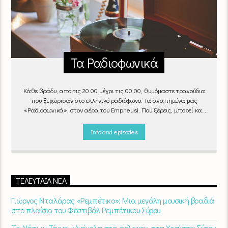
Τα Ραδιοφωνικά
Κάθε βράδυ, από τις 20.00 μέχρι τις 00.00, θυμόμαστε τραγούδια
που ξεχώρισαν στο ελληνικό ραδιόφωνο. Τα αγαπημένα μας
«Ραδιοφωνικά», στον αέρα του Empneusi. Που ξέρεις, μπορεί και
το δικό σου αγαπημένο τραγούδι να βρίσκεται μέσα σ’ αυτά!
Κάθε
βράδυ 20
:00 – 00:00
στον
Empneusi 107 FM
.
Info and episodes
ΤΕΛΕΥΤΑΊΑ ΝΈΑ
Γιώργος Νταλάρας «Ρεμπέτικο»: Μια μεγάλη μουσική βραδιά
στο πλαίσιο του Φεστιβάλ Ρεμπέτικου Σύρου
Τα Νήσων Τέκνα «Ανέμελα στα πέλαγα» στα Χρούσσα Σύρου