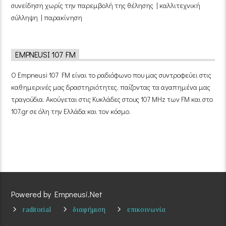
συνείδηση χωρίς την παρεμβολή της θέλησης | καλλιτεχνική
σύλληψη | παρακίνηση
EMPNEUSI 107 FM
Ο Empneusi 107 FM είναι το ραδιόφωνο που μας συντροφεύει στις
καθημερινές μας δραστηριότητες, παίζοντας τα αγαπημένα μας
τραγούδια. Ακούγεται στις Κυκλάδες στους 107 MHz των FM και στο
107.gr σε όλη την Ελλάδα και τον κόσμο.
Powered by Empneusi.Net
raditorial
διαφήμιση
επικοινωνία