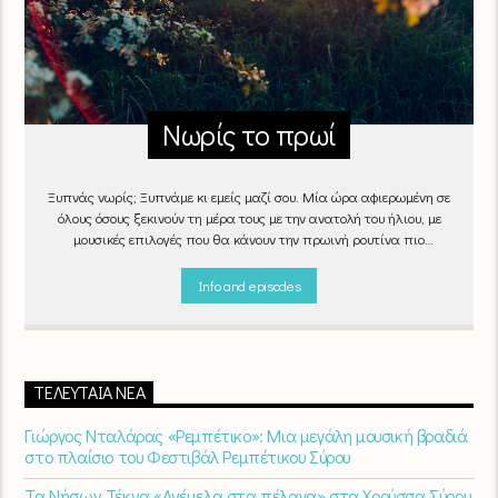
Νωρίς το πρωί
Ξυπνάς νωρίς; Ξυπνάμε κι εμείς μαζί σου. Μία ώρα αφιερωμένη σε
όλους όσους ξεκινούν τη μέρα τους με την ανατολή του ήλιου, με
μουσικές επιλογές που θα κάνουν την πρωινή ρουτίνα πιο
ευχάριστη!
"Νωρίς το πρωί" καθημερινά
(Δευτέρα - Παρασκευή)
06:00 - 07:00 στον Empneusi 107 FM
Info and episodes
ΤΕΛΕΥΤΑΊΑ ΝΈΑ
Γιώργος Νταλάρας «Ρεμπέτικο»: Μια μεγάλη μουσική βραδιά
στο πλαίσιο του Φεστιβάλ Ρεμπέτικου Σύρου
Τα Νήσων Τέκνα «Ανέμελα στα πέλαγα» στα Χρούσσα Σύρου