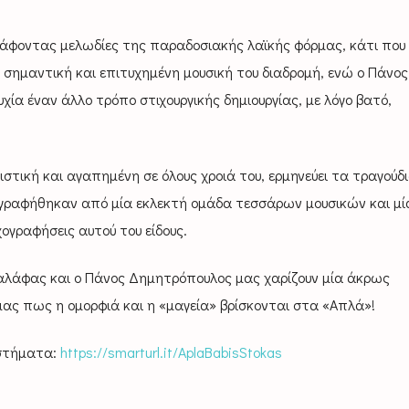
φοντας μελωδίες της παραδοσιακής λαϊκής φόρμας, κάτι που δ
 σημαντική και επιτυχημένη μουσική του διαδρομή, ενώ ο Πάνος
ία έναν άλλο τρόπο στιχουργικής δημιουργίας, με λόγο βατό,
τική και αγαπημένη σε όλους χροιά του, ερμηνεύει τα τραγούδ
χογραφήθηκαν από μία εκλεκτή ομάδα τεσσάρων μουσικών και μ
ογραφήσεις αυτού του είδους.
λάφας και ο Πάνος Δημητρόπουλος μας χαρίζουν μία άκρως
μας πως η ομορφιά και η «μαγεία» βρίσκονται στα «Απλά»!
αστήματα:
https://smarturl.it/AplaBabisStokas