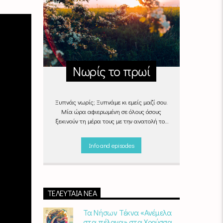
Νωρίς το πρωί
Ξυπνάς νωρίς; Ξυπνάμε κι εμείς μαζί σου.
Μία ώρα αφιερωμένη σε όλους όσους
ξεκινούν τη μέρα τους με την ανατολή του
ήλιου, με μουσικές επιλογές που θα κάνουν
την πρωινή ρουτίνα πιο ευχάριστη!
Info and episodes
"Νωρίς το πρωί" καθημερινά
(Δευτέρα -
Παρασκευή)
06:00 - 07:00 στον Empneusi
107 FM
ΤΕΛΕΥΤΑΊΑ ΝΈΑ
Τα Νήσων Τέκνα «Ανέμελα
στα πέλαγα» στα Χρούσσα