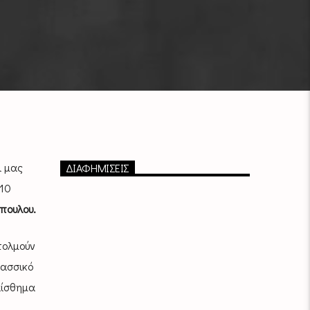
 μας
ΔΙΑΦΗΜΙΣΕΙΣ
 10
πουλου.
τολμούν
λασσικό
αίσθημα