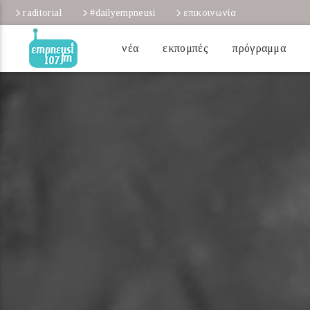
raditorial
#dailyempneusi
επικοινωνία
νέα
εκπομπές
πρόγραμμα