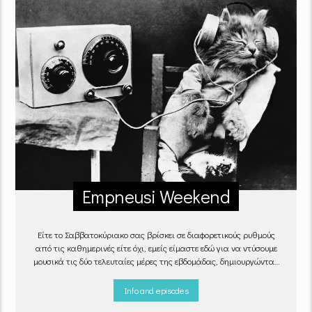
Empneusi Weekend
Είτε το Σαββατοκύριακο σας βρίσκει σε διαφορετικούς ρυθμούς
από τις καθημερινές είτε όχι, εμείς είμαστε εδώ για να ντύσουμε
μουσικά τις δύο τελευταίες μέρες της εβδομάδας, δημιουργώντας
μία μελωδική συνήθεια για ό,τι κι αν κάνετε.
Info and episodes