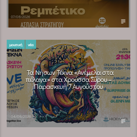
07/08/2026
μουσική
νέα
Τα Νήσων Τέκνα «Ανέμελα στα
πέλαγα» στα Χρούσσα Σύρου –
Παρασκευή 7 Αυγούστου
04/08/2026