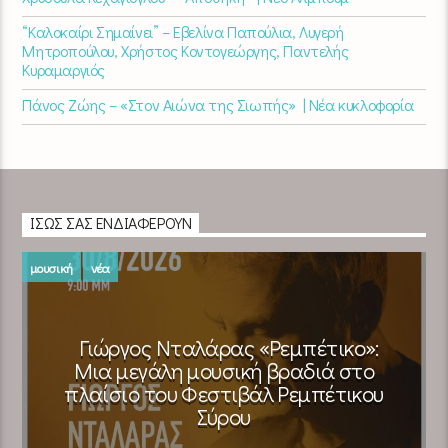
“Καλοκαίρι Σημαίνει” – Εβελίνα Παπούλια, Λυγερή
Μητροπούλου, Χρήστος Κοντογεώργης, Παντελής
Κυραμαργιός
Πάνος Ζώης – «Στον Αιώνα της Σιωπής» | Νέα κυκλοφορία
ΊΣΩΣ ΣΑΣ ΕΝΔΙΑΦΈΡΟΥΝ
μουσική
νέα
Γιώργος Νταλάρας «Ρεμπέτικο»:
Μια μεγάλη μουσική βραδιά στο
πλαίσιο του Φεστιβάλ Ρεμπέτικου
Σύρου