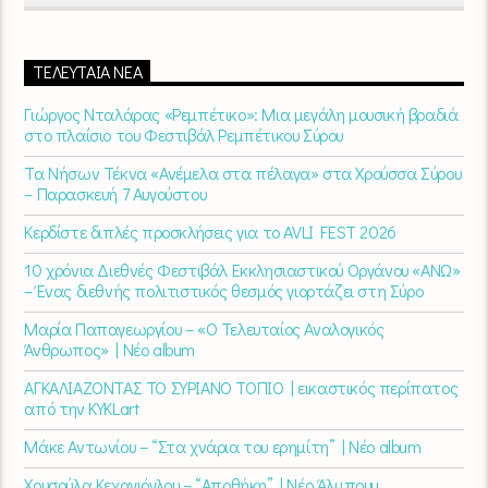
ΤΕΛΕΥΤΑΊΑ ΝΈΑ
Γιώργος Νταλάρας «Ρεμπέτικο»: Μια μεγάλη μουσική βραδιά
στο πλαίσιο του Φεστιβάλ Ρεμπέτικου Σύρου
Τα Νήσων Τέκνα «Ανέμελα στα πέλαγα» στα Χρούσσα Σύρου
– Παρασκευή 7 Αυγούστου
Κερδίστε διπλές προσκλήσεις για το AVLI FEST 2026
10 χρόνια Διεθνές Φεστιβάλ Εκκλησιαστικού Οργάνου «ΑΝΩ»
– Ένας διεθνής πολιτιστικός θεσμός γιορτάζει στη Σύρο​
Μαρία Παπαγεωργίου – «Ο Τελευταίος Αναλογικός
Άνθρωπος» | Νέο album
ΑΓΚΑΛΙΑΖΟΝΤΑΣ ΤΟ ΣΥΡΙΑΝΟ ΤΟΠΙΟ | εικαστικός περίπατος
από την KYKLart
Μάκε Αντωνίου – “Στα χνάρια του ερημίτη” | Νέο album
Χρυσούλα Κεχαγιόγλου – “Αποθήκη” | Νέο Άλμπουμ