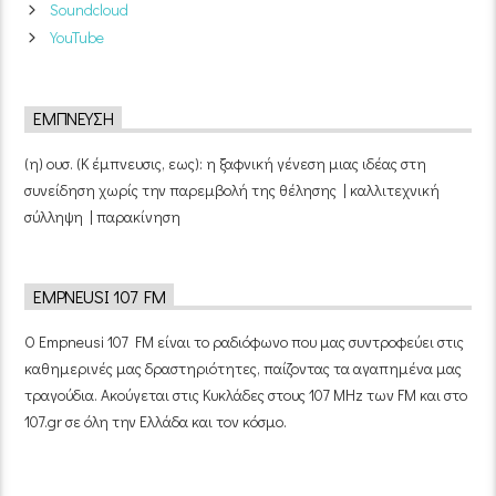
Soundcloud
YouTube
ΈΜΠΝΕΥΣΗ
(η) ουσ. (Κ έμπνευσις, εως): η ξαφνική γένεση μιας ιδέας στη
συνείδηση χωρίς την παρεμβολή της θέλησης | καλλιτεχνική
σύλληψη | παρακίνηση
EMPNEUSI 107 FM
Ο Empneusi 107 FM είναι το ραδιόφωνο που μας συντροφεύει στις
καθημερινές μας δραστηριότητες, παίζοντας τα αγαπημένα μας
τραγούδια. Ακούγεται στις Κυκλάδες στους 107 MHz των FM και στο
107.gr σε όλη την Ελλάδα και τον κόσμο.