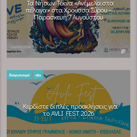
Τα Νήσων Τέκνα «Ανέμελα στα
πέλαγα» στα Χρούσσα Σύρου –
Παρασκευή 7 Αυγούστου
04/08/2026
διαγωνισμοί
νέα
Κερδίστε διπλές προσκλήσεις για
το AVLI FEST 2026