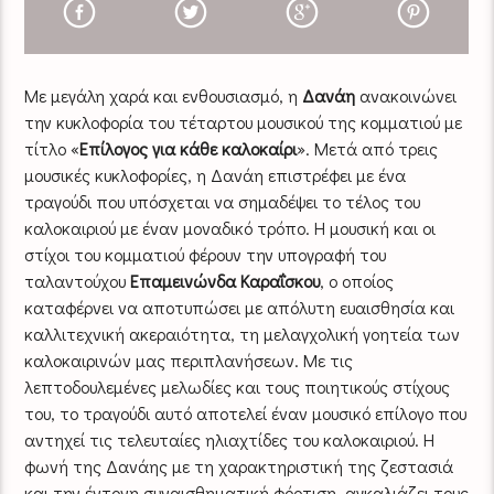
Με μεγάλη χαρά και ενθουσιασμό, η
Δανάη
ανακοινώνει
την κυκλοφορία του τέταρτου μουσικού της κομματιού με
τίτλο «
Επίλογος για κάθε καλοκαίρι
». Μετά από τρεις
μουσικές κυκλοφορίες, η Δανάη επιστρέφει με ένα
τραγούδι που υπόσχεται να σημαδέψει το τέλος του
καλοκαιριού με έναν μοναδικό τρόπο. Η μουσική και οι
στίχοι του κομματιού φέρουν την υπογραφή του
ταλαντούχου
Επαμεινώνδα Καραΐσκου
, ο οποίος
καταφέρνει να αποτυπώσει με απόλυτη ευαισθησία και
καλλιτεχνική ακεραιότητα, τη μελαγχολική γοητεία των
καλοκαιρινών μας περιπλανήσεων. Με τις
λεπτοδουλεμένες μελωδίες και τους ποιητικούς στίχους
του, το τραγούδι αυτό αποτελεί έναν μουσικό επίλογο που
αντηχεί τις τελευταίες ηλιαχτίδες του καλοκαιριού. Η
φωνή της Δανάης με τη χαρακτηριστική της ζεστασιά
και την έντονη συναισθηματική φόρτιση, αγκαλιάζει τους