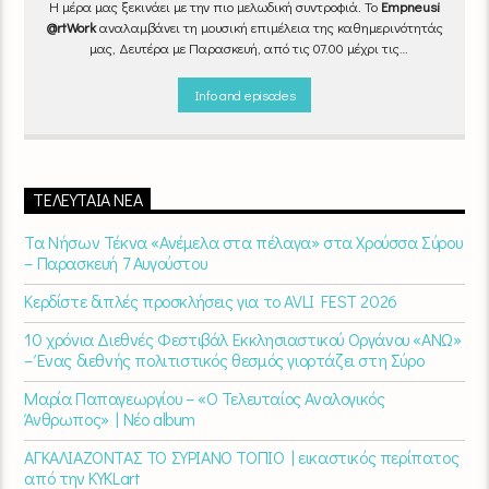
Η μέρα μας ξεκινάει με την πιο μελωδική συντροφιά. Το
Empneusi
@rtWork
αναλαμβάνει τη μουσική επιμέλεια της καθημερινότητάς
μας, Δευτέρα με Παρασκευή, από τις 07.00 μέχρι τις
10.00.
Επιλεγμένα τραγούδια
από την
εγχώρια
και τη
διεθνή
σκηνή
εναλλάσσονται αρμονικά, θυμίζοντάς μας πως δουλειά και
Info and episodes
τέχνη πάνε μαζί.
Καθημερινά
(Δευτέρα-Παρασκευή)
07:00 –
10:00
στον
Empneusi 107 FM
.
ΤΕΛΕΥΤΑΊΑ ΝΈΑ
Τα Νήσων Τέκνα «Ανέμελα στα πέλαγα» στα Χρούσσα Σύρου
– Παρασκευή 7 Αυγούστου
Κερδίστε διπλές προσκλήσεις για το AVLI FEST 2026
10 χρόνια Διεθνές Φεστιβάλ Εκκλησιαστικού Οργάνου «ΑΝΩ»
– Ένας διεθνής πολιτιστικός θεσμός γιορτάζει στη Σύρο​
Μαρία Παπαγεωργίου – «Ο Τελευταίος Αναλογικός
Άνθρωπος» | Νέο album
ΑΓΚΑΛΙΑΖΟΝΤΑΣ ΤΟ ΣΥΡΙΑΝΟ ΤΟΠΙΟ | εικαστικός περίπατος
από την KYKLart