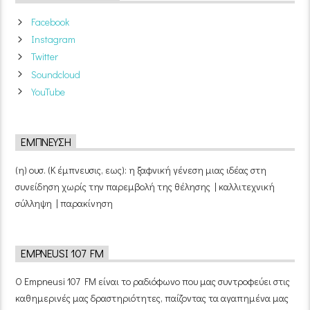
Facebook
Instagram
Twitter
Soundcloud
YouTube
ΈΜΠΝΕΥΣΗ
(η) ουσ. (Κ έμπνευσις, εως): η ξαφνική γένεση μιας ιδέας στη
συνείδηση χωρίς την παρεμβολή της θέλησης | καλλιτεχνική
σύλληψη | παρακίνηση
EMPNEUSI 107 FM
Ο Empneusi 107 FM είναι το ραδιόφωνο που μας συντροφεύει στις
καθημερινές μας δραστηριότητες, παίζοντας τα αγαπημένα μας