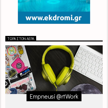
ΤΏΡΑ ΣΤΟΝ ΑΈΡΑ
Empneusi @rtWork