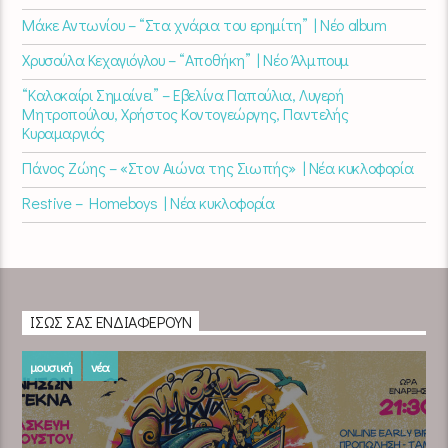
Μάκε Αντωνίου – “Στα χνάρια του ερημίτη” | Νέο album
Χρυσούλα Κεχαγιόγλου – “Αποθήκη” | Νέο Άλμπουμ
“Καλοκαίρι Σημαίνει” – Εβελίνα Παπούλια, Λυγερή
Μητροπούλου, Χρήστος Κοντογεώργης, Παντελής
Κυραμαργιός
Πάνος Ζώης – «Στον Αιώνα της Σιωπής» | Νέα κυκλοφορία
Restive – Homeboys | Νέα κυκλοφορία
ΊΣΩΣ ΣΑΣ ΕΝΔΙΑΦΈΡΟΥΝ
μουσική
νέα