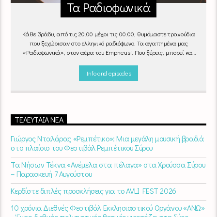
Τα Ραδιοφωνικά
Κάθε βράδυ, από τις 20.00 μέχρι τις 00.00, θυμόμαστε τραγούδια
που ξεχώρισαν στο ελληνικό ραδιόφωνο. Τα αγαπημένα μας
«Ραδιοφωνικά», στον αέρα του Empneusi. Που ξέρεις, μπορεί και
το δικό σου αγαπημένο τραγούδι να βρίσκεται μέσα σ’ αυτά!
Κάθε
βράδυ 20
:00 – 00:00
στον
Empneusi 107 FM
.
Info and episodes
ΤΕΛΕΥΤΑΊΑ ΝΈΑ
Γιώργος Νταλάρας «Ρεμπέτικο»: Μια μεγάλη μουσική βραδιά
στο πλαίσιο του Φεστιβάλ Ρεμπέτικου Σύρου
Τα Νήσων Τέκνα «Ανέμελα στα πέλαγα» στα Χρούσσα Σύρου
– Παρασκευή 7 Αυγούστου
Κερδίστε διπλές προσκλήσεις για το AVLI FEST 2026
10 χρόνια Διεθνές Φεστιβάλ Εκκλησιαστικού Οργάνου «ΑΝΩ»
– Ένας διεθνής πολιτιστικός θεσμός γιορτάζει στη Σύρο​