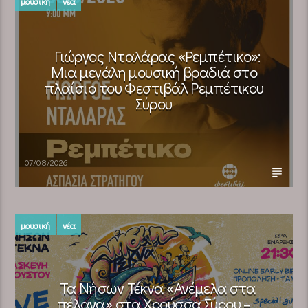
μουσική
νέα
Γιώργος Νταλάρας «Ρεμπέτικο»:
Μια μεγάλη μουσική βραδιά στο
πλαίσιο του Φεστιβάλ Ρεμπέτικου
Σύρου
07/08/2026
μουσική
νέα
Τα Νήσων Τέκνα «Ανέμελα στα
πέλαγα» στα Χρούσσα Σύρου –