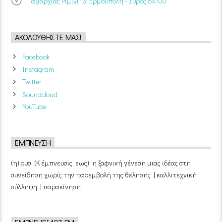
Ταξιαρχίας Ρίμινι 13, Ερμούπολη - Σύρος 84100
ΑΚΟΛΟΥΘΉΣΤΕ ΜΑΣ!
Facebook
Instagram
Twitter
Soundcloud
YouTube
ΈΜΠΝΕΥΣΗ
(η) ουσ. (Κ έμπνευσις, εως): η ξαφνική γένεση μιας ιδέας στη
συνείδηση χωρίς την παρεμβολή της θέλησης | καλλιτεχνική
σύλληψη | παρακίνηση