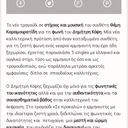
Το νέο τραγούδι σε
στίχους και μουσική
του συνθέτη
Θέμη
Καραμουρατίδη
για τη
φωνή
του
Δημήτρη Κόψη
. Μία νέα
καλλιτεχνική πρόταση από έναν καταξιωμένο συνθέτη,
για τη ζεστή φωνή ενός νεαρού ερμηνευτή που έχει ήδη
ξεχωρίσει, έχοντας παρουσιάσει 5 singles με ελληνικό και
αγγλικό στίχο, τόσο ως ερμηνευτής όσο και ως
τραγουδοποιός, ενώ παράλληλα μετράει αρκετές
εμφανίσεις δίπλα σε σπουδαίους καλλιτέχνες.
Ο Δημήτρη Κόψης ξεχωρίζει όχι μόνο για τις
φωνητικές
του ικανότητες
αλλά και για την
αυθεντικότητα
και τ
ο
συναισθηματικό βάθος
στην καλλιτεχνική του
έκφραση. Στο τραγούδι «Σε προκαλώ» ο ερμηνευτής με
την ιδιαίτερα ζεστή χροιά, ξεδιπλώνει τις φωνητικές του
δυνατότητες και πετυχαίνει μια
μεστή και ώριμη
ερμηνεία
που συνδυάζει τον
δυναμισμό
και την