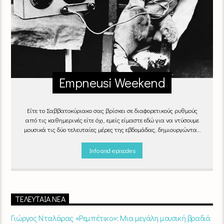
Empneusi Weekend
Είτε το Σαββατοκύριακο σας βρίσκει σε διαφορετικούς ρυθμούς
από τις καθημερινές είτε όχι, εμείς είμαστε εδώ για να ντύσουμε
μουσικά τις δύο τελευταίες μέρες της εβδομάδας, δημιουργώντας
μία μελωδική συνήθεια για ό,τι κι αν κάνετε.
Info and episodes
ΤΕΛΕΥΤΑΊΑ ΝΈΑ
Γιώργος Νταλάρας «Ρεμπέτικο»: Μια μεγάλη μουσική βραδιά