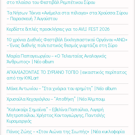
στο πλαίσιο του Φεστιβάλ Ρεμπέτικου Σύρου
Τα Νήσων Τέκνα «Ανέμελα στα πέλαγα» στα Χρούσσα Σύρου
– Παρασκευή 7 Αυγούστου
Κερδίστε διπλές προσκλήσεις για το AVLI FEST 2026
10 χρόνια Διεθνές Φεστιβάλ Εκκλησιαστικού Οργάνου «ΑΝΩ»
– Ένας διεθνής πολιτιστικός θεσμός γιορτάζει στη Σύρο​
Μαρία Παπαγεωργίου – «Ο Τελευταίος Αναλογικός
Άνθρωπος» | Νέο album
ΑΓΚΑΛΙΑΖΟΝΤΑΣ ΤΟ ΣΥΡΙΑΝΟ ΤΟΠΙΟ | εικαστικός περίπατος
από την KYKLart
Μάκε Αντωνίου – “Στα χνάρια του ερημίτη” | Νέο album
Χρυσούλα Κεχαγιόγλου – “Αποθήκη” | Νέο Άλμπουμ
“Καλοκαίρι Σημαίνει” – Εβελίνα Παπούλια, Λυγερή
Μητροπούλου, Χρήστος Κοντογεώργης, Παντελής
Κυραμαργιός
Πάνος Ζώης – «Στον Αιώνα της Σιωπής» | Νέα κυκλοφορία