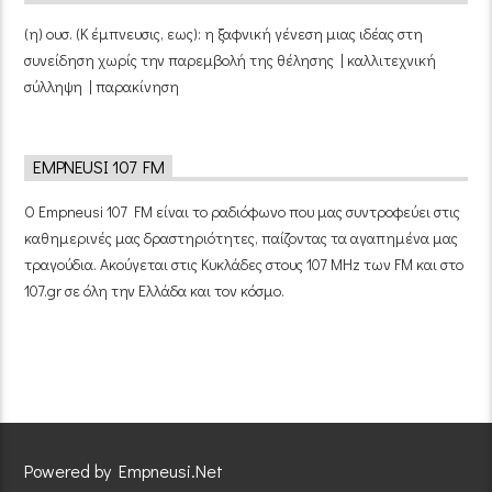
(η) ουσ. (Κ έμπνευσις, εως): η ξαφνική γένεση μιας ιδέας στη
συνείδηση χωρίς την παρεμβολή της θέλησης | καλλιτεχνική
σύλληψη | παρακίνηση
EMPNEUSI 107 FM
Ο Empneusi 107 FM είναι το ραδιόφωνο που μας συντροφεύει στις
καθημερινές μας δραστηριότητες, παίζοντας τα αγαπημένα μας
τραγούδια. Ακούγεται στις Κυκλάδες στους 107 MHz των FM και στο
107.gr σε όλη την Ελλάδα και τον κόσμο.
Powered by Empneusi.Net