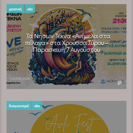
μουσική
νέα
Τα Νήσων Τέκνα «Ανέμελα στα
πέλαγα» στα Χρούσσα Σύρου –
Παρασκευή 7 Αυγούστου
04/08/2026
διαγωνισμοί
νέα