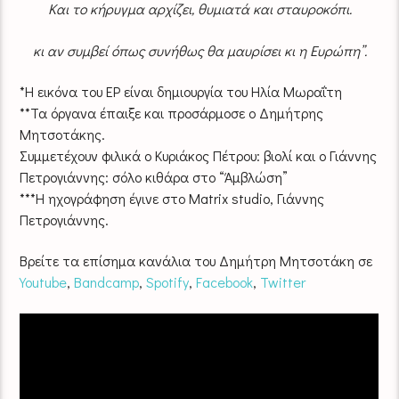
Και το κήρυγμα αρχίζει, θυμιατά και σταυροκόπι.
κι αν συμβεί όπως συνήθως θα μαυρίσει κι η Ευρώπη”.
*Η εικόνα του EP είναι δημιουργία του Ηλία Μωραΐτη
**Τα όργανα έπαιξε και προσάρμοσε ο Δημήτρης
Μητσοτάκης.
Συμμετέχουν φιλικά ο Κυριάκος Πέτρου: βιολί και ο Γιάννης
Πετρογιάννης: σόλο κιθάρα στο “Άμβλώση”
***Η ηχογράφηση έγινε στο Μatrix studio, Γιάννης
Πετρογιάννης.
Βρείτε τα επίσημα κανάλια του Δημήτρη Μητσοτάκη σε
Youtube
,
Bandcamp
,
Spotify
,
Facebook
,
Twitter