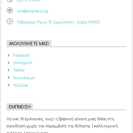
info@empneusi.gr
Ταξιαρχίας Ρίμινι 13, Ερμούπολη - Σύρος 84100
ΑΚΟΛΟΥΘΉΣΤΕ ΜΑΣ!
Facebook
Instagram
Twitter
Soundcloud
YouTube
ΈΜΠΝΕΥΣΗ
(η) ουσ. (Κ έμπνευσις, εως): η ξαφνική γένεση μιας ιδέας στη
συνείδηση χωρίς την παρεμβολή της θέλησης | καλλιτεχνική
σύλληψη | παρακίνηση