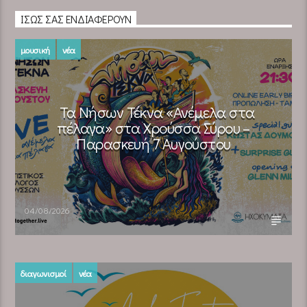
ΊΣΩΣ ΣΑΣ ΕΝΔΙΑΦΈΡΟΥΝ
μουσική
νέα
Τα Νήσων Τέκνα «Ανέμελα στα
πέλαγα» στα Χρούσσα Σύρου –
Παρασκευή 7 Αυγούστου
04/08/2026
διαγωνισμοί
νέα