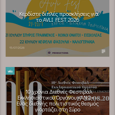
Κερδίστε διπλές προσκλήσεις για
το AVLI FEST 2026
15/07/2026
νέα
10 χρόνια Διεθνές Φεστιβάλ
Εκκλησιαστικού Οργάνου «ΑΝΩ» –
Ένας διεθνής πολιτιστικός θεσμός
γιορτάζει στη Σύρο​