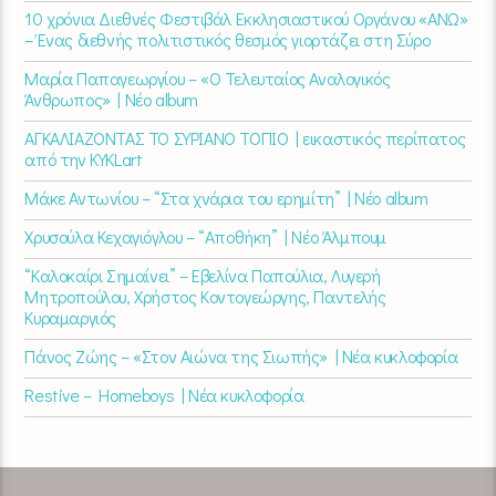
10 χρόνια Διεθνές Φεστιβάλ Εκκλησιαστικού Οργάνου «ΑΝΩ»
– Ένας διεθνής πολιτιστικός θεσμός γιορτάζει στη Σύρο​
Μαρία Παπαγεωργίου – «Ο Τελευταίος Αναλογικός
Άνθρωπος» | Νέο album
ΑΓΚΑΛΙΑΖΟΝΤΑΣ ΤΟ ΣΥΡΙΑΝΟ ΤΟΠΙΟ | εικαστικός περίπατος
από την KYKLart
Μάκε Αντωνίου – “Στα χνάρια του ερημίτη” | Νέο album
Χρυσούλα Κεχαγιόγλου – “Αποθήκη” | Νέο Άλμπουμ
“Καλοκαίρι Σημαίνει” – Εβελίνα Παπούλια, Λυγερή
Μητροπούλου, Χρήστος Κοντογεώργης, Παντελής
Κυραμαργιός
Πάνος Ζώης – «Στον Αιώνα της Σιωπής» | Νέα κυκλοφορία
Restive – Homeboys | Νέα κυκλοφορία