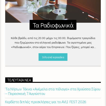
Τα Ραδιοφωνικά
Κάθε βράδυ, από τις 20.00 μέχρι τις 00.00, θυμόμαστε τραγούδια
που ξεχώρισαν στο ελληνικό ραδιόφωνο. Τα αγαπημένα μας
«Ραδιοφωνικά», στον αέρα του Empneusi. Που ξέρεις, μπορεί και
το δικό σου αγαπημένο τραγούδι να βρίσκεται μέσα σ’ αυτά!
Κάθε
βράδυ 20
:00 – 00:00
στον
Empneusi 107 FM
.
Info and episodes
ΤΕΛΕΥΤΑΊΑ ΝΈΑ
Τα Νήσων Τέκνα «Ανέμελα στα πέλαγα» στα Χρούσσα Σύρου
– Παρασκευή 7 Αυγούστου
Κερδίστε διπλές προσκλήσεις για το AVLI FEST 2026