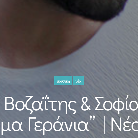
μουσική
νέα
Βοζαΐτης & Σοφί
α Γεράνια” | Νέ