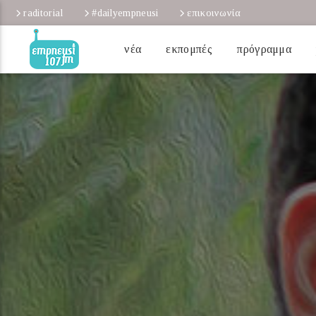
raditorial
#dailyempneusi
επικοινωνία
νέα
εκπομπές
πρόγραμμα