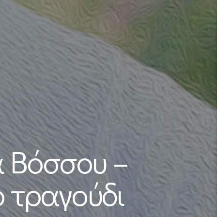
α Βόσσου –
ο τραγούδι