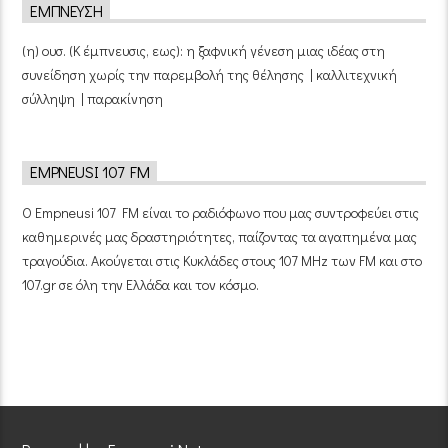
ΈΜΠΝΕΥΣΗ
(η) ουσ. (Κ έμπνευσις, εως): η ξαφνική γένεση μιας ιδέας στη
συνείδηση χωρίς την παρεμβολή της θέλησης | καλλιτεχνική
σύλληψη | παρακίνηση
EMPNEUSI 107 FM
Ο Empneusi 107 FM είναι το ραδιόφωνο που μας συντροφεύει στις
καθημερινές μας δραστηριότητες, παίζοντας τα αγαπημένα μας
τραγούδια. Ακούγεται στις Κυκλάδες στους 107 MHz των FM και στο
107.gr σε όλη την Ελλάδα και τον κόσμο.