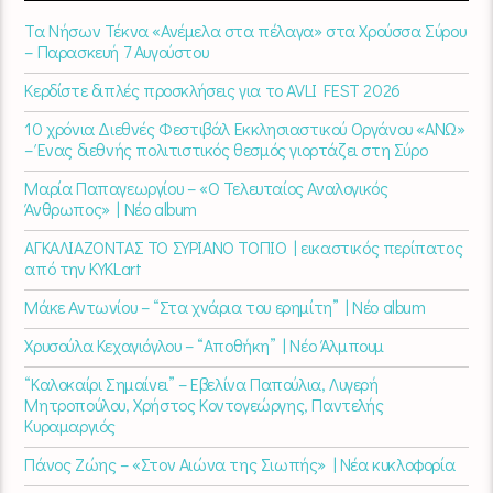
Τα Νήσων Τέκνα «Ανέμελα στα πέλαγα» στα Χρούσσα Σύρου
– Παρασκευή 7 Αυγούστου
Κερδίστε διπλές προσκλήσεις για το AVLI FEST 2026
10 χρόνια Διεθνές Φεστιβάλ Εκκλησιαστικού Οργάνου «ΑΝΩ»
– Ένας διεθνής πολιτιστικός θεσμός γιορτάζει στη Σύρο​
Μαρία Παπαγεωργίου – «Ο Τελευταίος Αναλογικός
Άνθρωπος» | Νέο album
ΑΓΚΑΛΙΑΖΟΝΤΑΣ ΤΟ ΣΥΡΙΑΝΟ ΤΟΠΙΟ | εικαστικός περίπατος
από την KYKLart
Μάκε Αντωνίου – “Στα χνάρια του ερημίτη” | Νέο album
Χρυσούλα Κεχαγιόγλου – “Αποθήκη” | Νέο Άλμπουμ
“Καλοκαίρι Σημαίνει” – Εβελίνα Παπούλια, Λυγερή
Μητροπούλου, Χρήστος Κοντογεώργης, Παντελής
Κυραμαργιός
Πάνος Ζώης – «Στον Αιώνα της Σιωπής» | Νέα κυκλοφορία