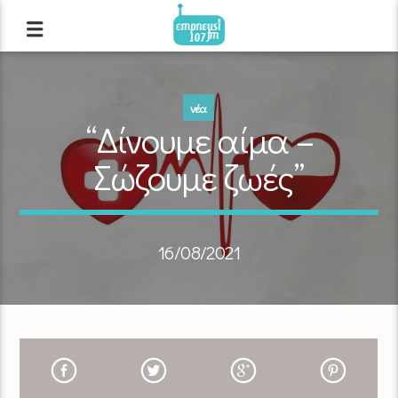
νέα
“Δίνουμε αίμα –
Σώζουμε ζωές”
16/08/2021