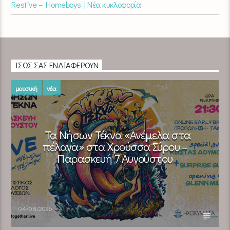
Restive – Homeboys | Νέα κυκλοφορία
ΊΣΩΣ ΣΑΣ ΕΝΔΙΑΦΈΡΟΥΝ
μουσική
νέα
Τα Νήσων Τέκνα «Ανέμελα στα
πέλαγα» στα Χρούσσα Σύρου –
Παρασκευή 7 Αυγούστου
04/08/2026