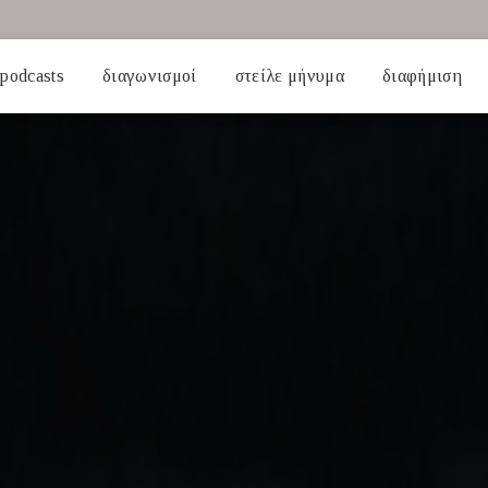
podcasts
διαγωνισμοί
στείλε μήνυμα
διαφήμιση