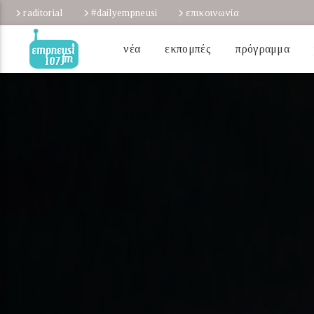
raditorial
#dailyempneusi
επικοινωνία
νέα
εκπομπές
πρόγραμμα