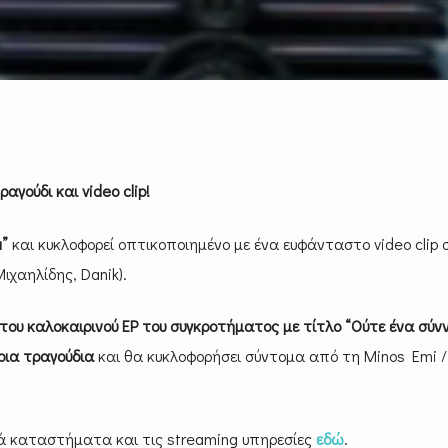
αγούδι και video clip!
a”
και κυκλοφορεί οπτικοποιημένο με ένα ευφάνταστο video clip σ
ιχαηλίδης, Danik).
του καλοκαιρινού ΕΡ
του συγκροτήματος με τίτλο “Ούτε ένα σύν
υρια τραγούδια
και θα κυκλοφορήσει σύντομα από τη
Minos Emi
/
κά καταστήματα και τις streaming υπηρεσίες
εδώ
.