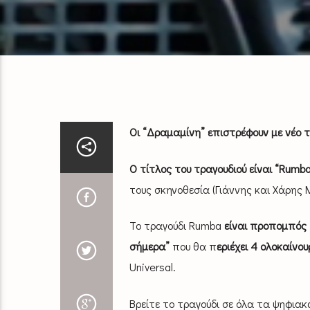
Οι “Δραμαμίνη” επιστρέφουν με νέο τρ
O τίτλος του τραγουδιού είναι “Rumb
τους σκηνοθεσία (Γιάννης και Χάρης Μ
To τραγούδι Rumba
είναι προπομπός 
σήμερα”
που θα π
εριέχει 4 ολοκαίνο
Universal
.
Βρείτε το τραγούδι σε όλα τα ψηφια