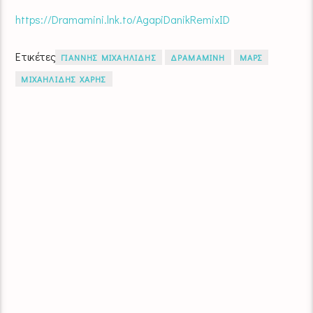
https://Dramamini.lnk.to/
AgapiDanikRemixID
Ετικέτες
ΓΙΑΝΝΗΣ ΜΙΧΑΗΛΙΔΗΣ
ΔΡΑΜΑΜΙΝΗ
ΜΑΡΣ
ΜΙΧΑΗΛΙΔΗΣ ΧΑΡΗΣ