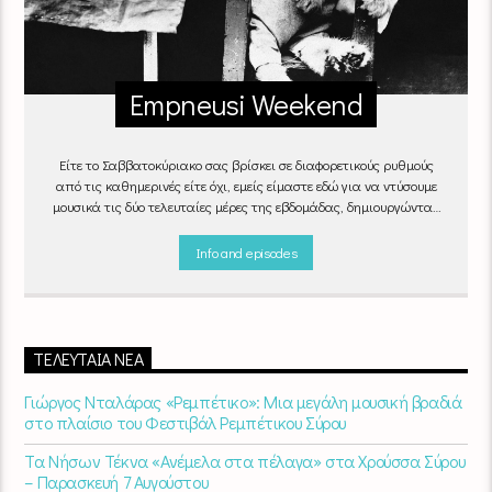
Empneusi Weekend
Είτε το Σαββατοκύριακο σας βρίσκει σε διαφορετικούς ρυθμούς
από τις καθημερινές είτε όχι, εμείς είμαστε εδώ για να ντύσουμε
μουσικά τις δύο τελευταίες μέρες της εβδομάδας, δημιουργώντας
μία μελωδική συνήθεια για ό,τι κι αν κάνετε.
Info and episodes
ΤΕΛΕΥΤΑΊΑ ΝΈΑ
Γιώργος Νταλάρας «Ρεμπέτικο»: Μια μεγάλη μουσική βραδιά
στο πλαίσιο του Φεστιβάλ Ρεμπέτικου Σύρου
Τα Νήσων Τέκνα «Ανέμελα στα πέλαγα» στα Χρούσσα Σύρου
– Παρασκευή 7 Αυγούστου