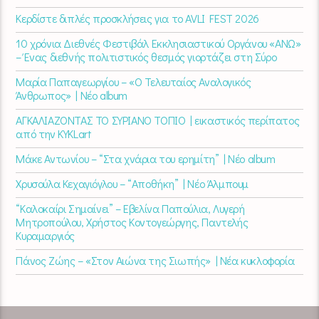
Κερδίστε διπλές προσκλήσεις για το AVLI FEST 2026
10 χρόνια Διεθνές Φεστιβάλ Εκκλησιαστικού Οργάνου «ΑΝΩ»
– Ένας διεθνής πολιτιστικός θεσμός γιορτάζει στη Σύρο​
Μαρία Παπαγεωργίου – «Ο Τελευταίος Αναλογικός
Άνθρωπος» | Νέο album
ΑΓΚΑΛΙΑΖΟΝΤΑΣ ΤΟ ΣΥΡΙΑΝΟ ΤΟΠΙΟ | εικαστικός περίπατος
από την KYKLart
Μάκε Αντωνίου – “Στα χνάρια του ερημίτη” | Νέο album
Χρυσούλα Κεχαγιόγλου – “Αποθήκη” | Νέο Άλμπουμ
“Καλοκαίρι Σημαίνει” – Εβελίνα Παπούλια, Λυγερή
Μητροπούλου, Χρήστος Κοντογεώργης, Παντελής
Κυραμαργιός
Πάνος Ζώης – «Στον Αιώνα της Σιωπής» | Νέα κυκλοφορία