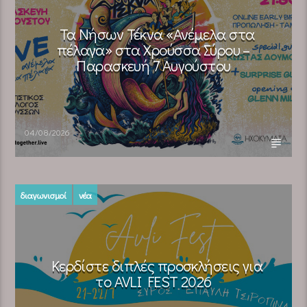
Τα Νήσων Τέκνα «Ανέμελα στα
πέλαγα» στα Χρούσσα Σύρου –
Παρασκευή 7 Αυγούστου
04/08/2026
διαγωνισμοί
νέα
Κερδίστε διπλές προσκλήσεις για
το AVLI FEST 2026