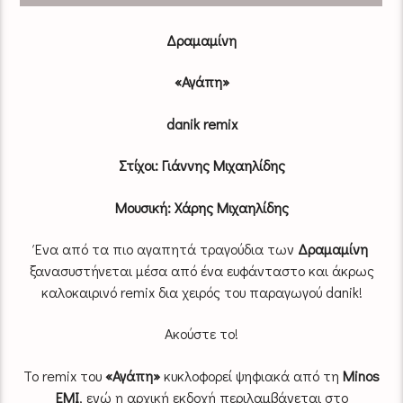
Δραμαμίνη
«Αγάπη»
danik
r
emix
Στίχοι: Γιάννης Μιχαηλίδης
Μουσική: Χάρης Μιχαηλίδης
Ένα από τα πιο αγαπητά τραγούδια των
Δραμαμίνη
ξανασυστήνεται μέσα από ένα ευφάνταστο και άκρως
καλοκαιρινό remix δια χειρός του παραγωγού danik!
Ακούστε το!
Το remix του
«Αγάπη»
κυκλοφορεί ψηφιακά από τη
Minos
EMI
, ενώ η αρχική εκδοχή περιλαμβάνεται στο