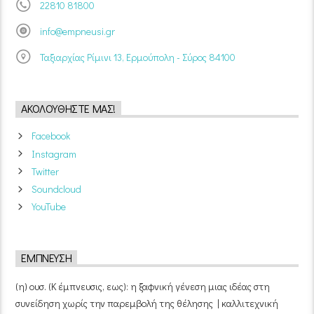
22810 81800
info@empneusi.gr
Ταξιαρχίας Ρίμινι 13, Ερμούπολη - Σύρος 84100
ΑΚΟΛΟΥΘΉΣΤΕ ΜΑΣ!
Facebook
Instagram
Twitter
Soundcloud
YouTube
ΈΜΠΝΕΥΣΗ
(η) ουσ. (Κ έμπνευσις, εως): η ξαφνική γένεση μιας ιδέας στη
συνείδηση χωρίς την παρεμβολή της θέλησης | καλλιτεχνική