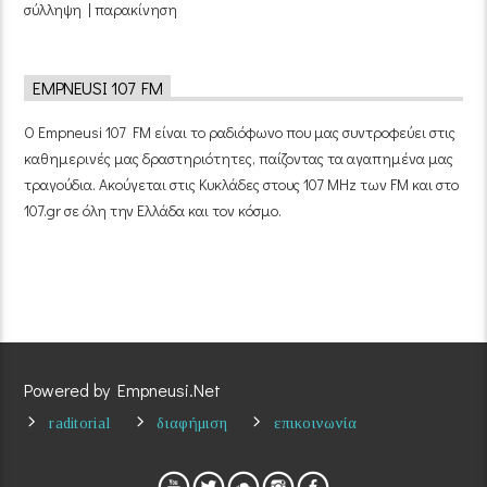
σύλληψη | παρακίνηση
EMPNEUSI 107 FM
Ο Empneusi 107 FM είναι το ραδιόφωνο που μας συντροφεύει στις
καθημερινές μας δραστηριότητες, παίζοντας τα αγαπημένα μας
τραγούδια. Ακούγεται στις Κυκλάδες στους 107 MHz των FM και στο
107.gr σε όλη την Ελλάδα και τον κόσμο.
Powered by Empneusi.Net
raditorial
διαφήμιση
επικοινωνία