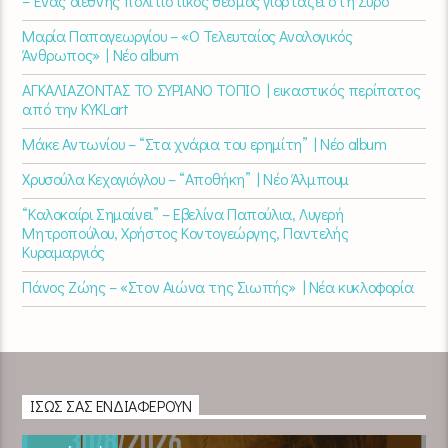
– Ένας διεθνής πολιτιστικός θεσμός γιορτάζει στη Σύρο​
Μαρία Παπαγεωργίου – «Ο Τελευταίος Αναλογικός
Άνθρωπος» | Νέο album
ΑΓΚΑΛΙΑΖΟΝΤΑΣ ΤΟ ΣΥΡΙΑΝΟ ΤΟΠΙΟ | εικαστικός περίπατος
από την KYKLart
Μάκε Αντωνίου – “Στα χνάρια του ερημίτη” | Νέο album
Χρυσούλα Κεχαγιόγλου – “Αποθήκη” | Νέο Άλμπουμ
“Καλοκαίρι Σημαίνει” – Εβελίνα Παπούλια, Λυγερή
Μητροπούλου, Χρήστος Κοντογεώργης, Παντελής
Κυραμαργιός
Πάνος Ζώης – «Στον Αιώνα της Σιωπής» | Νέα κυκλοφορία
ΊΣΩΣ ΣΑΣ ΕΝΔΙΑΦΈΡΟΥΝ