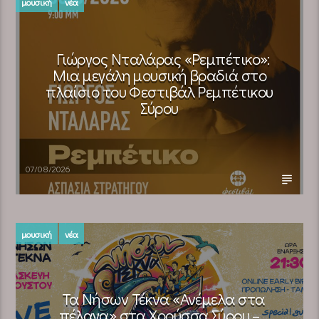
μουσική
νέα
Γιώργος Νταλάρας «Ρεμπέτικο»:
Μια μεγάλη μουσική βραδιά στο
πλαίσιο του Φεστιβάλ Ρεμπέτικου
Σύρου
07/08/2026
μουσική
νέα
Τα Νήσων Τέκνα «Ανέμελα στα
πέλαγα» στα Χρούσσα Σύρου –