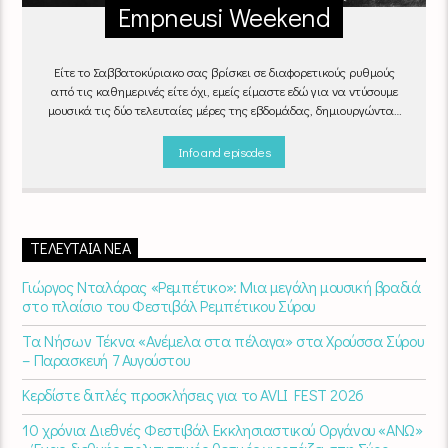
Empneusi Weekend
Είτε το Σαββατοκύριακο σας βρίσκει σε διαφορετικούς ρυθμούς
από τις καθημερινές είτε όχι, εμείς είμαστε εδώ για να ντύσουμε
μουσικά τις δύο τελευταίες μέρες της εβδομάδας, δημιουργώντας
μία μελωδική συνήθεια για ό,τι κι αν κάνετε.
Info and episodes
ΤΕΛΕΥΤΑΊΑ ΝΈΑ
Γιώργος Νταλάρας «Ρεμπέτικο»: Μια μεγάλη μουσική βραδιά
στο πλαίσιο του Φεστιβάλ Ρεμπέτικου Σύρου
Τα Νήσων Τέκνα «Ανέμελα στα πέλαγα» στα Χρούσσα Σύρου
– Παρασκευή 7 Αυγούστου
Κερδίστε διπλές προσκλήσεις για το AVLI FEST 2026
10 χρόνια Διεθνές Φεστιβάλ Εκκλησιαστικού Οργάνου «ΑΝΩ»