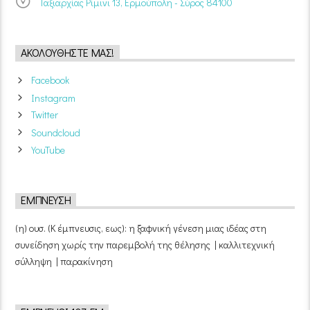
Ταξιαρχίας Ρίμινι 13, Ερμούπολη - Σύρος 84100
ΑΚΟΛΟΥΘΉΣΤΕ ΜΑΣ!
Facebook
Instagram
Twitter
Soundcloud
YouTube
ΈΜΠΝΕΥΣΗ
(η) ουσ. (Κ έμπνευσις, εως): η ξαφνική γένεση μιας ιδέας στη
συνείδηση χωρίς την παρεμβολή της θέλησης | καλλιτεχνική
σύλληψη | παρακίνηση