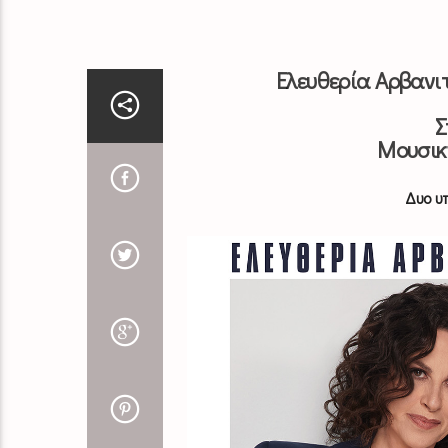
Ελευθερία Αρβανι
Σ
Μουσικ
Δυο υ