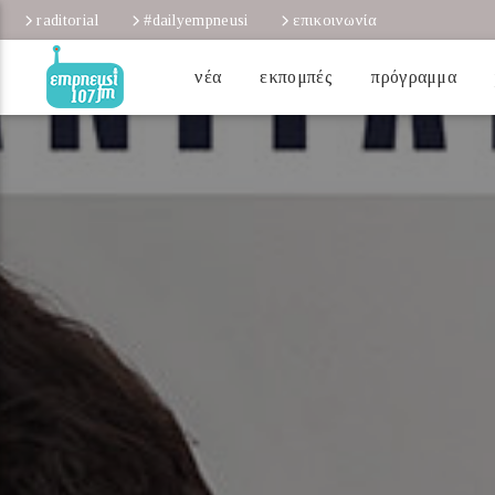
raditorial
#dailyempneusi
επικοινωνία
νέα
εκπομπές
πρόγραμμα