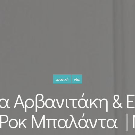
μουσική
νέα
ία Αρβανιτάκη & 
 Ροκ Μπαλάντα | 