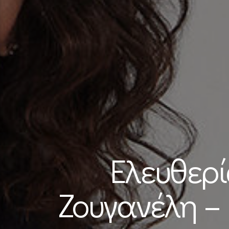
Ελευθερ
Ζουγανέλη –