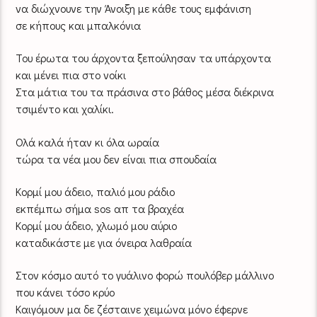
να διώχνουνε την Άνοιξη με κάθε τους εμφάνιση
σε κήπους και μπαλκόνια
Του έρωτα του άρχοντα ξεπούλησαν τα υπάρχοντα
και μένει πια στο νοίκι
Στα μάτια του τα πράσινα στο βάθος μέσα διέκρινα
τσιμέντο και χαλίκι.
Ολά καλά ήταν κι όλα ωραία
τώρα τα νέα μου δεν είναι πια σπουδαία
Κορμί μου άδειο, παλιό μου ράδιο
εκπέμπω σήμα sos απ τα βραχέα
Κορμί μου άδειο, χλωμό μου αύριο
καταδικάστε με για όνειρα λαθραία
Στον κόσμο αυτό το γυάλινο φορώ πουλόβερ μάλλινο
που κάνει τόσο κρύο
Καιγόμουν μα δε ζέσταινε χειμώνα μόνο έφερνε