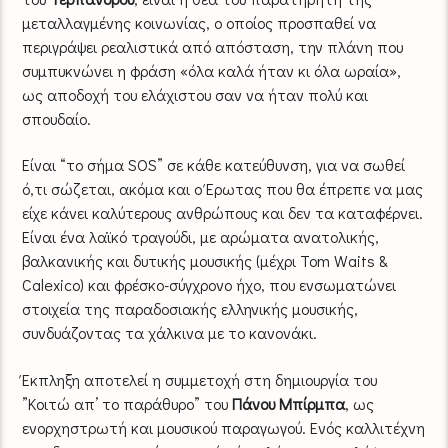
μεταλλαγμένης κοινωνίας, ο οποίος προσπαθεί να
περιγράψει ρεαλιστικά από απόσταση, την πλάνη που
συμπυκνώνει η φράση «όλα καλά ήταν κι όλα ωραία»,
ως αποδοχή του ελάχιστου σαν να ήταν πολύ και
σπουδαίο.
Είναι “το σήμα SOS” σε κάθε κατεύθυνση, για
να σωθεί
ό,τι σώζεται, ακόμα και ο Έρωτας που θα έπρεπε να μας
είχε κάνει καλύτερους ανθρώπους και δεν τα καταφέρνει.
Είναι ένα λαϊκό τραγούδι, με αρώματα ανατολικής,
βαλκανικής και δυτικής
μουσικής (μέχρι Tom Waits &
Calexico) και φρέσκο-σύγχρονο ήχο, που ενσωματώνει
στοιχεία της παραδοσιακής ελληνικής μουσικής,
συνδυάζοντας τα χάλκινα με το κανονάκι.
Έκπληξη
αποτελεί η συμμετοχή στη δημιουργία του
”Κοιτώ απ’ το παράθυρο” του
Πάνου Μπίρμπα
, ως
ενορχηστρωτή και μουσικού παραγωγού.
Ενός καλλιτέχνη