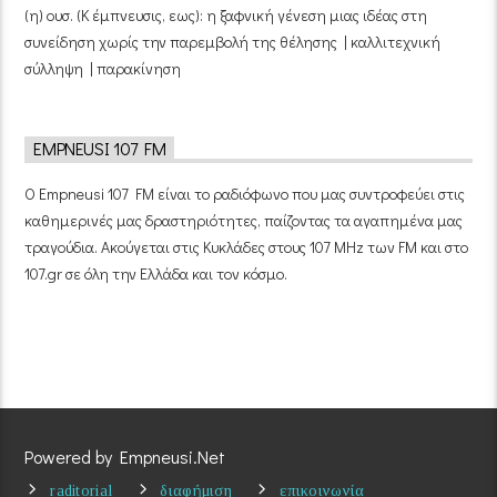
(η) ουσ. (Κ έμπνευσις, εως): η ξαφνική γένεση μιας ιδέας στη
συνείδηση χωρίς την παρεμβολή της θέλησης | καλλιτεχνική
σύλληψη | παρακίνηση
EMPNEUSI 107 FM
Ο Empneusi 107 FM είναι το ραδιόφωνο που μας συντροφεύει στις
καθημερινές μας δραστηριότητες, παίζοντας τα αγαπημένα μας
τραγούδια. Ακούγεται στις Κυκλάδες στους 107 MHz των FM και στο
107.gr σε όλη την Ελλάδα και τον κόσμο.
Powered by Empneusi.Net
raditorial
διαφήμιση
επικοινωνία