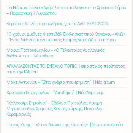
Τα Νήσων Τέκνα «Ανέμελα στα πέλαγα» στα Χρούσσα Σύρου
– Παρασκευή 7 Αυγούστου
Κερδίστε διπλές προσκλήσεις για το AVLI FEST 2026
10 χρόνια Διεθνές Φεστιβάλ Εκκλησιαστικού Οργάνου «ΑΝΩ»
– Ένας διεθνής πολιτιστικός θεσμός γιορτάζει στη Σύρο​
Μαρία Παπαγεωργίου – «Ο Τελευταίος Αναλογικός
Άνθρωπος» | Νέο album
ΑΓΚΑΛΙΑΖΟΝΤΑΣ ΤΟ ΣΥΡΙΑΝΟ ΤΟΠΙΟ | εικαστικός περίπατος
από την KYKLart
Μάκε Αντωνίου – “Στα χνάρια του ερημίτη” | Νέο album
Χρυσούλα Κεχαγιόγλου – “Αποθήκη” | Νέο Άλμπουμ
“Καλοκαίρι Σημαίνει” – Εβελίνα Παπούλια, Λυγερή
Μητροπούλου, Χρήστος Κοντογεώργης, Παντελής
Κυραμαργιός
Πάνος Ζώης – «Στον Αιώνα της Σιωπής» | Νέα κυκλοφορία