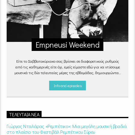
Empneusi Weekend
Είτε το Σαββατοκύριακο σας βρίσκει σε διαφορετικούς ρυθμούς
από τις καθημερινές είτε όχι, εμείς είμαστε εδώ για να ντύσουμε
μουσικά τις δύο τελευταίες μέρες της εβδομάδας, δημιουργώντας
μία μελωδική συνήθεια για ό,τι κι αν κάνετε.
Info and episodes
ΤΕΛΕΥΤΑΊΑ ΝΈΑ
Γιώργος Νταλάρας «Ρεμπέτικο»: Μια μεγάλη μουσική βραδιά
στο πλαίσιο του Φεστιβάλ Ρεμπέτικου Σύρου