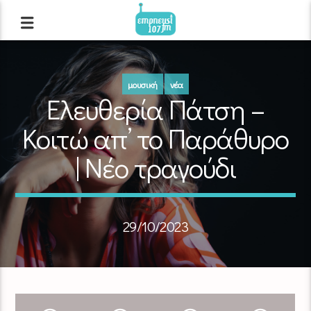
μουσική
νέα
Ελευθερία Πάτση –
Κοιτώ απ’ το Παράθυρο
| Νέο τραγούδι
29/10/2023