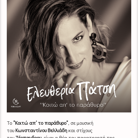
Το
”Κοιτώ απ’
το παράθυρο”
, σε μουσική
του
Κωνσταντίνου Βελλιάδη
και στίχους
του
Τέρπανδρου
,
είναι η θέα του παρατηρητή της