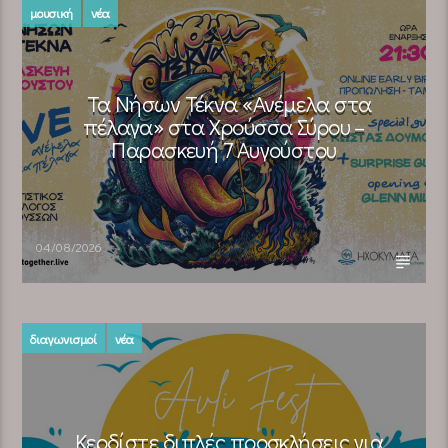
μουσική
νέα
Τα Νήσων Τέκνα «Ανέμελα στα
πέλαγα» στα Χρούσσα Σύρου –
Παρασκευή 7 Αυγούστου
04/08/2026
διαγωνισμοί
νέα
Κερδίστε διπλές προσκλήσεις για