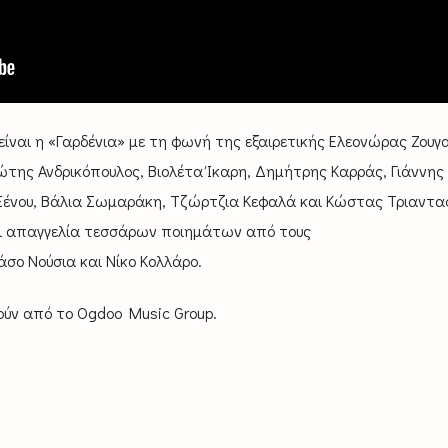
ίναι η «Γαρδένια» με τη φωνή της εξαιρετικής Ελεονώρας Ζουγα
της Ανδρικόπουλος, Βιολέτα Ίκαρη, Δημήτρης Καρράς, Γιάννης
ένου, Βάλια Σωμαράκη, Τζώρτζια Κεφαλά και Κώστας Τριανταφ
αι απαγγελία τεσσάρων ποιημάτων από τους
σο Νούσια και Νίκο Κολλάρο.
ούν από το Οgdoo Music Group.