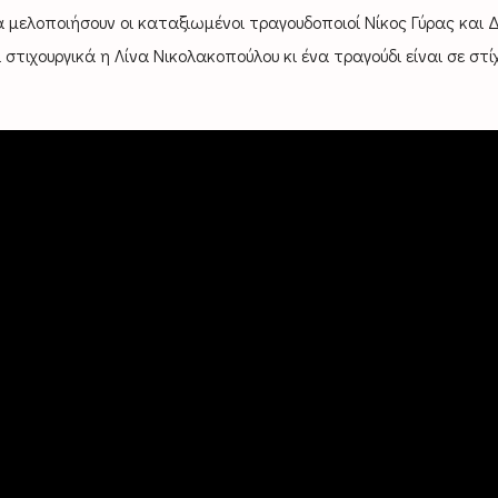
 μελοποιήσουν οι καταξιωμένοι τραγουδοποιοί Νίκος Γύρας και
στιχουργικά η Λίνα Νικολακοπούλου κι ένα τραγούδι είναι σε στί