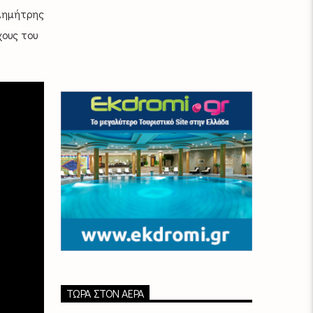
 Δημήτρης
χους του
ΤΏΡΑ ΣΤΟΝ ΑΈΡΑ