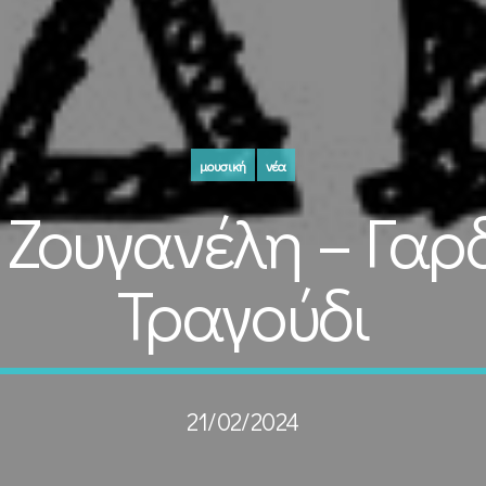
μουσική
νέα
Ζουγανέλη – Γαρδ
Τραγούδι
21/02/2024