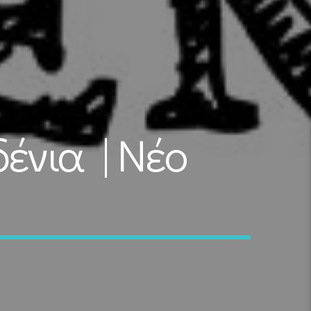
ένια | Νέο