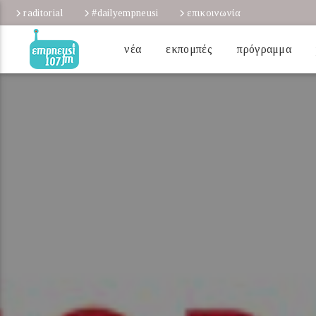
raditorial
#dailyempneusi
επικοινωνία
νέα
εκπομπές
πρόγραμμα