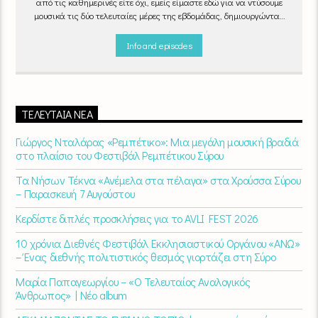
από τις καθημερινές είτε όχι, εμείς είμαστε εδώ για να ντύσουμε
μουσικά τις δύο τελευταίες μέρες της εβδομάδας, δημιουργώντας
μία μελωδική συνήθεια για ό,τι κι αν κάνετε.
Info and episodes
ΤΕΛΕΥΤΑΊΑ ΝΈΑ
Γιώργος Νταλάρας «Ρεμπέτικο»: Μια μεγάλη μουσική βραδιά
στο πλαίσιο του Φεστιβάλ Ρεμπέτικου Σύρου
Τα Νήσων Τέκνα «Ανέμελα στα πέλαγα» στα Χρούσσα Σύρου
– Παρασκευή 7 Αυγούστου
Κερδίστε διπλές προσκλήσεις για το AVLI FEST 2026
10 χρόνια Διεθνές Φεστιβάλ Εκκλησιαστικού Οργάνου «ΑΝΩ»
– Ένας διεθνής πολιτιστικός θεσμός γιορτάζει στη Σύρο​
Μαρία Παπαγεωργίου – «Ο Τελευταίος Αναλογικός
Άνθρωπος» | Νέο album