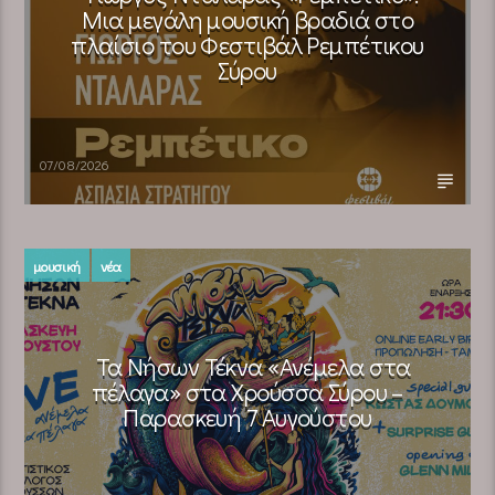
Μια μεγάλη μουσική βραδιά στο
πλαίσιο του Φεστιβάλ Ρεμπέτικου
Σύρου
07/08/2026
μουσική
νέα
Τα Νήσων Τέκνα «Ανέμελα στα
πέλαγα» στα Χρούσσα Σύρου –
Παρασκευή 7 Αυγούστου