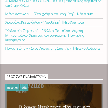
ΑΓΚΑΛΙΑΖΟΝΤΑΣ ΤΟ ΣΥΡΙΑΝΟ ΤΟΠΙΟ | εικαστικός περίπατος
από την KYKLart
Μάκε Αντωνίου – “Στα χνάρια του ερημίτη” | Νέο album
Χρυσούλα Κεχαγιόγλου – “Αποθήκη” | Νέο Άλμπουμ
“Καλοκαίρι Σημαίνει” – Εβελίνα Παπούλια, Λυγερή
Μητροπούλου, Χρήστος Κοντογεώργης, Παντελής
Κυραμαργιός
Πάνος Ζώης – «Στον Αιώνα της Σιωπής» | Νέα κυκλοφορία
ΊΣΩΣ ΣΑΣ ΕΝΔΙΑΦΈΡΟΥΝ
μουσική
νέα
Γιώργος Νταλάρας «Ρεμπέτικο»: