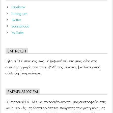
Facebook
Instagram
Twitter
Soundcloud
YouTube
ΈΜΠΝΕΥΣΗ
(η) ουσ. (Κ έμπνευσις, εως): η ξαφνική γένεση μιας ιδέας στη
συνείδηση χωρίς την παρεμβολή της θέλησης | καλλιτεχνική
σύλληψη | παρακίνηση
EMPNEUSI 107 FM
Ο Empneusi 107 FM είναι το ραδιόφωνο που μας συντροφεύει στις
καθημερινές μας δραστηριότητες, παίζοντας τα αγαπημένα μας